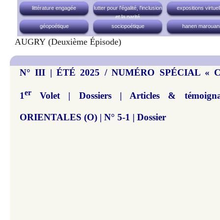
littérature engagée
lutter pour l'égalité, l'inclusion
expositions virtuel
et la parité
géopoétique
sociopoétique
hanen marouan
AUGRY (deuxième Épisode)
N° III | ÉTÉ 2025 / NUMÉRO SPÉCIAL « 
er
1
Volet | Dossiers | Articles & témoi
ORIENTALES (O) | N° 5-1 | Dossier