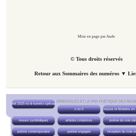
Mise en page par Aude
© Tous droits réservés
Retour aux Sommaires des numéros ▼ Lien
ORIENTALES ET LE PAN POÉTIQUE DES MUS
été 2025 no iii numéro spécial
o no 5
muses et féminins en
muses symboliques
artistes créatrices
poésie du xxie siè
poésie contemporaine
poésie engagée
réception du xxie si