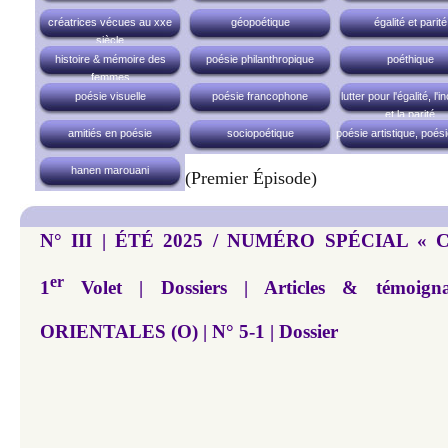
créatrices vécues au xxe
géopoétique
égalité et parité
siècle
histoire & mémoire des
poésie philanthropique
poéthique
femmes
poésie visuelle
poésie francophone
lutter pour l'égalité, l'i
et la parité
amitiés en poésie
sociopoétique
poésie artistique, poési
hanen marouani
(premier Épisode)
N° III | ÉTÉ 2025 / NUMÉRO SPÉCIAL « 
er
1
Volet | Dossiers | Articles & témoi
ORIENTALES (O) | N° 5-1 | Dossier