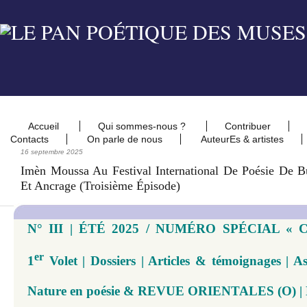
Accueil
Qui sommes-nous ?
Contribuer
Contacts
On parle de nous
AuteurEs & artistes
16 septembre 2025
Imèn Moussa Au Festival International De Poésie De B
Et Ancrage (troisième Épisode)
N° III | ÉTÉ 2025 / NUMÉRO SPÉCIAL « 
er
1
Volet | Dossiers | Articles & témoignages | 
Nature en poésie & REVUE ORIENTALES (O) | N°