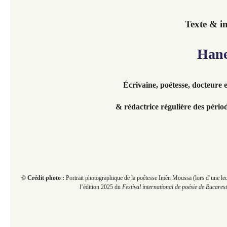
Texte & i
Hanen
Écrivaine,
poétesse, docteure e
& rédactrice régulière des péri
© Crédit photo :
Portrait photographique de la poétesse Imèn Moussa (lors d’une lec
l’édition 2025 du
Festival international de poésie de Bucarest