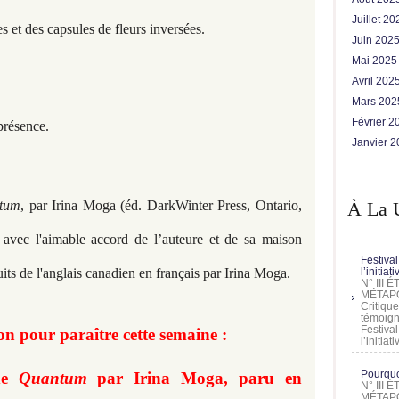
Juillet 2
s et des capsules de fleurs inversées.
Juin 202
Mai 202
Avril 202
Mars 20
Février 
 présence.
Janvier 
À La 
tum
, par Irina Moga (éd. DarkWinter Press, Ontario,
i avec l'aimable accord de l’auteure et de sa maison
Festival
l’initia
its de l'anglais canadien en français par Irina Moga.
N° III
MÉTAPO
Critique
témoign
Festival
 pour paraître cette semaine :
l’initia
Pourquoi
 de
Quantum
par Irina Moga, paru en
N° III
MÉTAPO