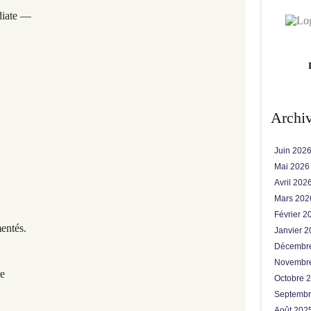
diate —
Archi
Juin 202
Mai 202
Avril 202
Mars 20
Février 
entés.
Janvier 
Décembr
Novembr
re
Octobre 
Septemb
Août 202