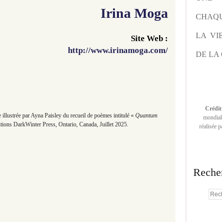
I
rina Moga
CHAQU
LA VI
Site Web :
http://www.irinamoga.com/
DE LA 
Crédit
 illustrée par Ayna Paisley du recueil de poèmes intitulé «
Quantum
mondiale
tions DarkWinter Press, Ontario, Canada, Juillet 2025.
réalisée 
Reche