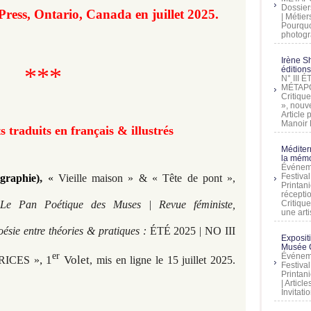
Dossier
ress, Ontario, Canada en juillet 2025.
| Métier
Pourquoi
photogra
Irène Sh
***
éditions
N° III
MÉTAPO
Critique
», nouve
Article
Manoir D
s traduits en français & illustrés
Méditer
la mémo
Événeme
Festiva
,
graphie)
«
Vieille maison » & « Tête de pont »,
Printani
récepti
Critique
Le Pan Poétique des Muses | Revue féministe,
une artis
oésie entre théories & pratiques :
ÉTÉ 2025 | NO III
Exposit
Musée C
er
Événeme
, 1
Volet
RICES »
, mis en ligne le 15 juillet 2025.
Festiva
Printani
| Artic
Invitati