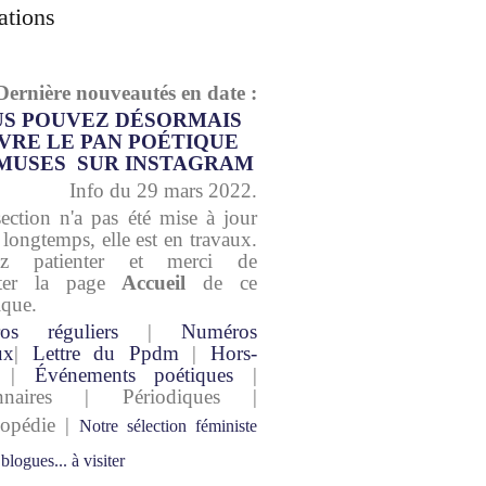
ations
Dernière nouveautés en date :
S POUVEZ DÉSORMAIS
VRE LE PAN POÉTIQUE
MUSES SUR INSTAGRAM
Info du 29 mars 2022.
section n'a pas été mise à jour
 longtemps, elle est en travaux.
lez patienter et merci de
lter la page
Accueil
de ce
ique.
os réguliers
|
Numéros
ux
|
Lettre du Ppdm
|
Hors-
|
Événements poétiques
|
onnaires | Périodiques |
lopédie |
Notre sélection féministe
 blogues... à visiter