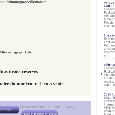
oiii/irinamoga-vieillemaison
Avis de
Gadara 
Événeme
Festiva
Printani
témoign
Poésie 
Invitatio
Invitati
Événeme
Festiva
Printani
artistiq
Mise en page par Aude
diverses
à...
Héritage
Événeme
ous droits réservés
Festiva
Printan
Florilè
réalist
aire du numéro ▼ Lien à venir
Nina Lem
2026 | 
l'Acadé
Événeme
Interna
LE PAN POÉTIQUE DES MUSES
dans
PRINTAN
ymboliques
attribu
muses et féminins en poésie
Matrimo