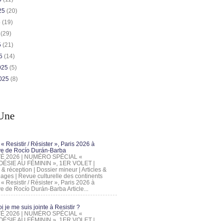
025
(20)
5
(19)
5
(29)
5
(21)
25
(14)
2025
(5)
2025
(8)
Une
 « Resistir / Résister », Paris 2026 à
tive de Rocío Durán-Barba
 ÉTÉ 2026 | NUMÉRO SPÉCIAL «
ÉSIE AU FÉMININ », 1ER VOLET |
 & réception | Dossier mineur | Articles &
ages | Revue culturelle des continents
 « Resistir / Résister », Paris 2026 à
tive de Rocío Durán-Barba Article...
 je me suis jointe à Resistir ?
 ÉTÉ 2026 | NUMÉRO SPÉCIAL «
ÉSIE AU FÉMININ », 1ER VOLET |