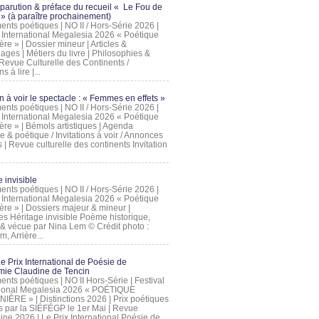
 parution & préface du recueil « Le Fou de
» (à paraître prochainement)
nts poétiques | NO II / Hors-Série 2026 |
l International Megalesia 2026 « Poétique
ère » | Dossier mineur | Articles &
ages | Métiers du livre | Philosophies &
Revue Culturelle des Continents /
ns à lire |...
on à voir le spectacle : « Femmes en effets »
nts poétiques | NO II / Hors-Série 2026 |
l International Megalesia 2026 « Poétique
ère » | Bémols artistiques | Agenda
ue & poétique / Invitations à voir / Annonces
 | Revue culturelle des continents Invitation
 invisible
nts poétiques | NO II / Hors-Série 2026 |
l International Megalesia 2026 « Poétique
ière » | Dossiers majeur & mineur |
ges Héritage invisible Poème historique,
e & vécue par Nina Lem © Crédit photo :
, Arrière...
Le Prix International de Poésie de
mie Claudine de Tencin
nts poétiques | NO II Hors-Série | Festival
tional Megalesia 2026 « POÉTIQUE
IÈRE » | Distinctions 2026 | Prix poétiques
és par la SIÉFÉGP le 1er Mai | Revue
ine 2026 | Le Prix International Poésie de