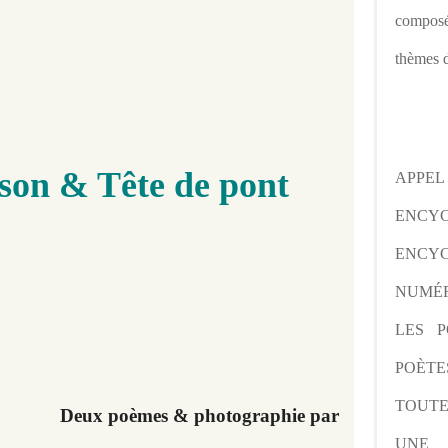
composé
thèmes d
ison & Tête de pont
APPE
ENCY
ENCYC
NUMÉR
LES P
POÈTE
TOUTE
Deux poèmes & photographie par
UNE 