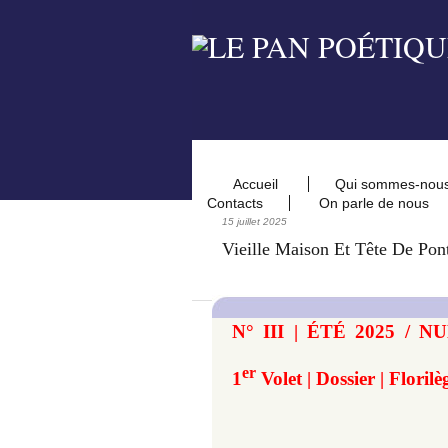
Accueil
Qui sommes-nou
Contacts
On parle de nous
15 juillet 2025
Vieille Maison Et Tête De Pon
N° III | ÉTÉ 2025 /
er
1
Volet | Dossier | Florilè