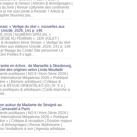
s majeur & mineur | Articles & témoignages |
s du livre | Revue culturelle des continents
 je me suis jointe à Resistir ? Article &
phie (fournie) par...
raer, « Vertige du réel », nouvelles aux
 Unicité, 2026, 141 p. 14€
 ÉTÉ 2026 | NUMÉRO SPÉCIAL «
ÉSIE AU FÉMININ », 1ER VOLET |
 & réception Irène Shraer, « Vertige du réel
lles aux éditions Unicité, 2026, 141 p. 14€
 par Maggy de Coster Site personnel Le
es Poètes Il s’agit...
ranée en échos : de Marseille à Strasbourg,
ire des origines selon Linda Moufadil
nts poétiques | NO II / Hors-Série 2026 |
l International Megalesia 2026 « Poétique
ère » | Bémols artistiques | Critique &
on & REVUE ORIENTALES (O) | N° 5-1 |
s poétiques & artistiques | Carte blanche à
te...
ion autour de Madame de Sévigné au
arnavalet à Paris
nts poétiques | NO II / Hors-Série 2026 |
l International Megalesia 2026 « Poétique
ère » | Critique & réception | Dossier majeur
les & témoignages | Revue Matrimoine |
ons / Invitations à voir | Agenda artistique...