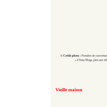
© Crédit photo :
Première de couverture
»
d’Irina Moga, paru aux édi
Vieille maison