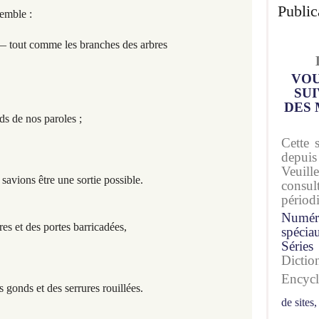
Public
semble :
 — tout comme les branches des arbres
VOU
SUI
DES 
ds de nos paroles ;
Cette 
depuis
Veuil
savions être une sortie possible.
consu
périod
Numér
es et des portes barricadées,
spécia
Séries
Dicti
Encyc
s gonds et des serrures rouillées.
de sites,