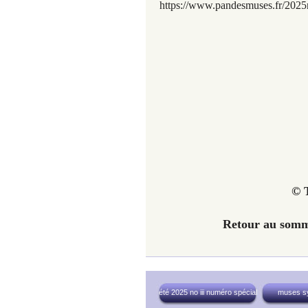
https://www.pandesmuses.fr/2025n
© T
Retour au somm
été 2025 no iii numéro spécial
muses s