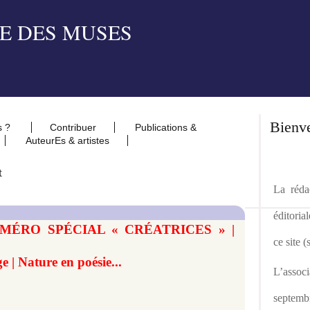
Bienv
s ?
Contribuer
Publications &
AuteurEs & artistes
t
La rédac
éditoria
 NUMÉRO SPÉCIAL « CRÉATRICES » |
ce site 
ge | Nature en poésie...
L’asso
septemb