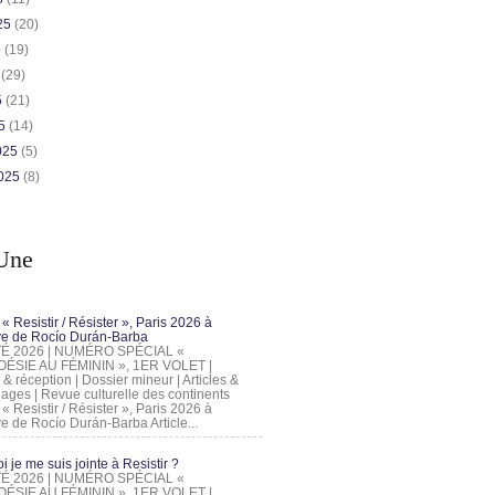
025
(20)
5
(19)
5
(29)
5
(21)
25
(14)
2025
(5)
2025
(8)
Une
 « Resistir / Résister », Paris 2026 à
tive de Rocío Durán-Barba
 ÉTÉ 2026 | NUMÉRO SPÉCIAL «
ÉSIE AU FÉMININ », 1ER VOLET |
 & réception | Dossier mineur | Articles &
ages | Revue culturelle des continents
 « Resistir / Résister », Paris 2026 à
tive de Rocío Durán-Barba Article...
 je me suis jointe à Resistir ?
 ÉTÉ 2026 | NUMÉRO SPÉCIAL «
ÉSIE AU FÉMININ », 1ER VOLET |