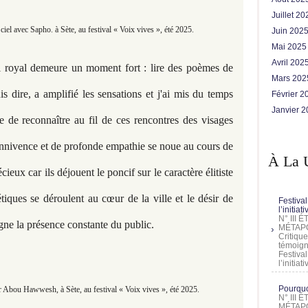
Juillet 2
iel avec Sapho. à Sète, au festival « Voix vives », été 2025.
Juin 202
Mai 202
Avril 202
l royal demeure un moment fort : lire des poèmes de
Mars 20
uis dire, a amplifié les sensations et j'ai mis du temps
Février 
Janvier 
ie de reconnaître au fil de ces rencontres des visages
onnivence et de profonde empathie se noue au cours de
À La 
ieux car ils déjouent le poncif sur le caractère élitiste
iques se déroulent au cœur de la ville et le désir de
Festival
l’initia
N° III
ne la présence constante du public.
MÉTAPO
Critique
témoign
Festival
l’initia
Pourquoi
r Abou Hawwesh, à Sète, au festival « Voix vives », été 2025.
N° III
MÉTAPO