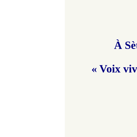
À Sèt
« Voix vi