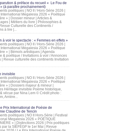
 parution & préface du recueil « Le Fou de
» (à paraître prochainement)
nts poétiques | NO II / Hors-Série 2026 |
l International Megalesia 2026 « Poétique
ère » | Dossier mineur | Articles &
ages | Métiers du livre | Philosophies &
Revue Culturelle des Continents /
ns à lire |...
on à voir le spectacle : « Femmes en effets »
nts poétiques | NO II / Hors-Série 2026 |
l International Megalesia 2026 « Poétique
ère » | Bémols artistiques | Agenda
ue & poétique / Invitations à voir / Annonces
 | Revue culturelle des continents Invitation
 invisible
nts poétiques | NO II / Hors-Série 2026 |
l International Megalesia 2026 « Poétique
ière » | Dossiers majeur & mineur |
ges Héritage invisible Poème historique,
e & vécue par Nina Lem © Crédit photo :
, Arrière...
Le Prix International de Poésie de
mie Claudine de Tencin
nts poétiques | NO II Hors-Série | Festival
tional Megalesia 2026 « POÉTIQUE
IÈRE » | Distinctions 2026 | Prix poétiques
és par la SIÉFÉGP le 1er Mai | Revue
ine 2026 | Le Prix International Poésie de