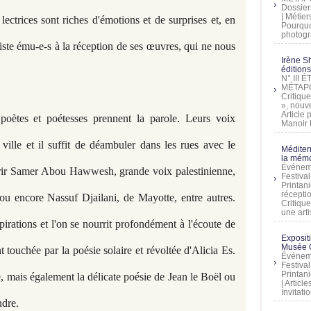
Dossier
| Métier
lectrices sont riches d'émotions et de surprises et, en
Pourquoi
photogra
iste ému-e-s à la réception de ses œuvres, qui ne nous
Irène Sh
éditions
N° III
MÉTAPO
Critique
», nouve
Article
oètes et poétesses prennent la parole. Leurs voix
Manoir D
ville et il suffit de déambuler dans les rues avec le
Méditer
la mémo
Événeme
ir Samer Abou Hawwesh, grande voix palestinienne,
Festiva
Printani
récepti
u encore Nassuf Djailani, de Mayotte, entre autres.
Critique
une artis
pirations et l'on se nourrit profondément à l'écoute de
Exposit
Musée C
nt touchée par la poésie solaire et révoltée d'Alicia Es.
Événeme
Festiva
Printani
, mais également la délicate poésie de Jean le Boël ou
| Artic
Invitati
ndre.