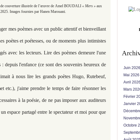
e de couverture illustrée de l’œuvre de Amel BOUDALI
« Mers »
aux
.
 2025. Images fournies par Hanen Marouani
tager mes poèmes avec un public attentif et bienveillant
 les poètes et poétesses, ou de moments plus intimistes
Archi
tagés avec les lecteurs. Lire des poèmes demeure l'une
 : depuis l'enfance (ce sont des souvenirs heureux de
Juin 202
Mai 202
imait à nous lire les grands poètes Hugo, Rutebeuf,
Avril 202
tc.), j'aime prendre le temps de faire résonner les
Mars 20
Février 
cessaires à la poésie, de ne pas imposer aux auditeurs
Janvier 
Décembr
 un espace partagé entre le spectateur et moi pour que
Novembr
Octobre 
Septemb
Août 202