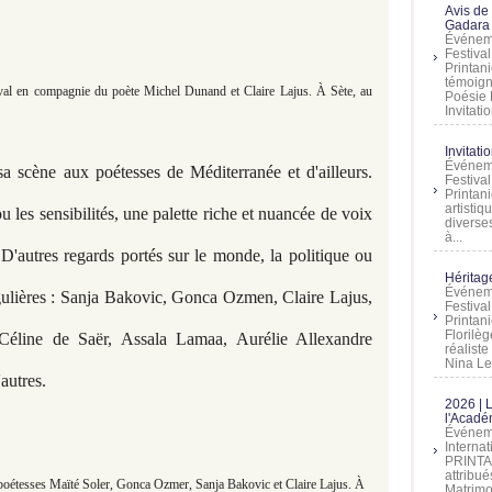
Avis de
Gadara 
Événeme
Festiva
Printani
témoign
tival en compagnie du poète Michel Dunand et Claire Lajus. À Sète, au
Poésie 
Invitatio
Invitati
Événeme
a scène aux poétesses de Méditerranée et d'ailleurs.
Festiva
Printani
artistiq
 les sensibilités, une palette riche et nuancée de voix
diverses
à...
 D'autres regards portés sur le monde, la politique ou
Héritage
Événeme
gulières : Sanja Bakovic, Gonca Ozmen, Claire Lajus,
Festiva
Printan
Florilè
Céline de Saër, Assala Lamaa, Aurélie Allexandre
réalist
Nina Lem
autres.
2026 | 
l'Acadé
Événeme
Interna
PRINTAN
attribu
s poétesses Maïté Soler, Gonca Ozmer, Sanja Bakovic et Claire Lajus. À
Matrimo