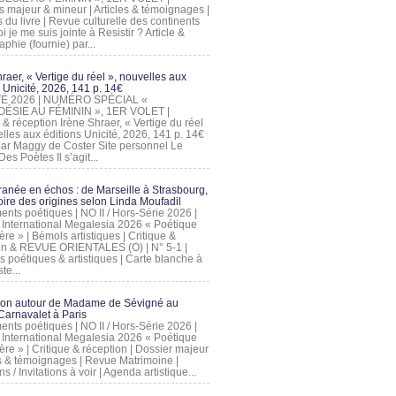
s majeur & mineur | Articles & témoignages |
s du livre | Revue culturelle des continents
 je me suis jointe à Resistir ? Article &
phie (fournie) par...
raer, « Vertige du réel », nouvelles aux
 Unicité, 2026, 141 p. 14€
 ÉTÉ 2026 | NUMÉRO SPÉCIAL «
ÉSIE AU FÉMININ », 1ER VOLET |
 & réception Irène Shraer, « Vertige du réel
lles aux éditions Unicité, 2026, 141 p. 14€
 par Maggy de Coster Site personnel Le
es Poètes Il s’agit...
ranée en échos : de Marseille à Strasbourg,
ire des origines selon Linda Moufadil
nts poétiques | NO II / Hors-Série 2026 |
l International Megalesia 2026 « Poétique
ère » | Bémols artistiques | Critique &
on & REVUE ORIENTALES (O) | N° 5-1 |
s poétiques & artistiques | Carte blanche à
te...
ion autour de Madame de Sévigné au
arnavalet à Paris
nts poétiques | NO II / Hors-Série 2026 |
l International Megalesia 2026 « Poétique
ère » | Critique & réception | Dossier majeur
les & témoignages | Revue Matrimoine |
ons / Invitations à voir | Agenda artistique...