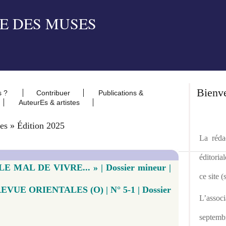
Bienv
s ?
Contribuer
Publications &
AuteurEs & artistes
es » Édition 2025
La rédac
éditoria
E MAL DE VIVRE... » | Dossier mineur |
ce site 
 REVUE ORIENTALES (O) | N° 5-1 | Dossier
L’asso
septemb