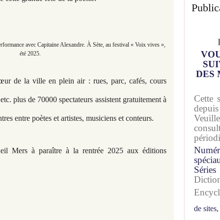
Public
erformance avec Capitaine Alexandre. À Sète, au festival « Voix vives »,
VOU
été 2025.
SUI
DES 
ur de la ville en plein air : rues, parc, cafés, cours
Cette 
tc. plus de 70000 spectateurs assistent gratuitement à
depuis
Veuil
res entre poètes et artistes, musiciens et conteurs.
consu
périod
Numér
ueil Mers à paraître à la rentrée 2025 aux éditions
spécia
Séries
Dicti
Encyc
de sites,