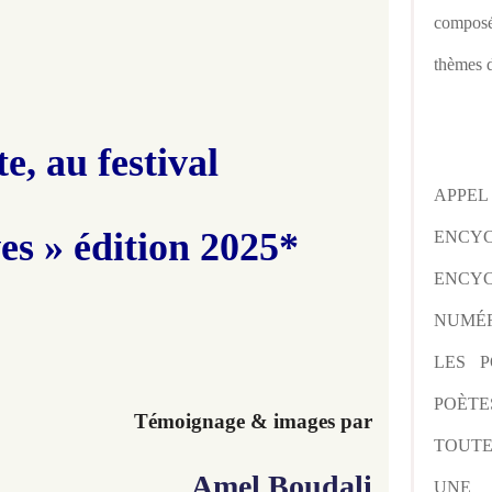
composé
thèmes d
e, au festival
APPE
ves » édition 2025*
ENCY
ENCYC
NUMÉR
LES P
POÈTE
Témoignage & images par
TOUTE
Amel Boudali
UNE 