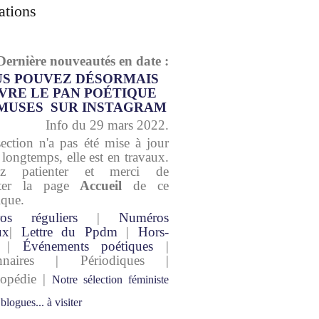
ations
Dernière nouveautés en date :
S POUVEZ DÉSORMAIS
VRE LE PAN POÉTIQUE
MUSES SUR INSTAGRAM
Info du 29 mars 2022.
section n'a pas été mise à jour
 longtemps, elle est en travaux.
lez patienter et merci de
lter la page
Accueil
de ce
ique.
os réguliers
|
Numéros
ux
|
Lettre du Ppdm
|
Hors-
|
Événements poétiques
|
onnaires | Périodiques |
lopédie |
Notre sélection féministe
 blogues... à visiter