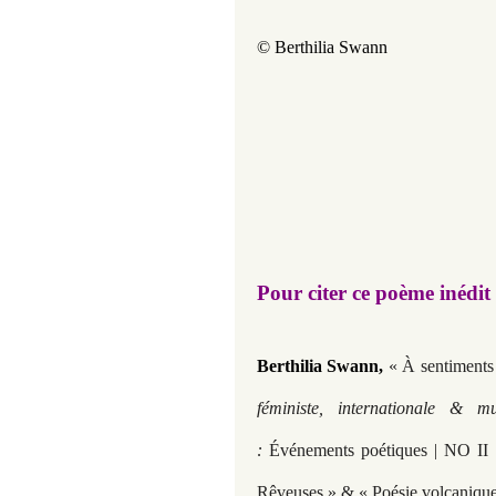
© Berthilia Swann
Pour citer ce poème inédit
Berthilia Swann
,
« À sentiments
féministe, internationale & m
:
Événements poétiques | NO II H
Rêveuses » & « Poésie volcanique 