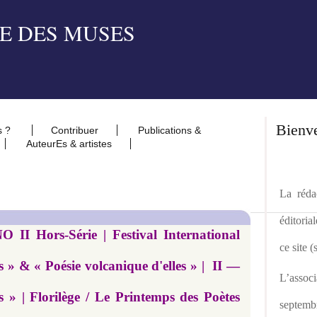
Bienv
s ?
Contribuer
Publications &
AuteurEs & artistes
La rédac
éditoria
O II Hors-Série | Festival International
ce site 
 » & « Poésie volcanique d'elles » | II —
L’asso
s » | Florilège / Le Printemps des Poètes
septemb