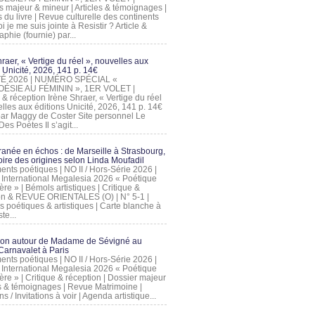
s majeur & mineur | Articles & témoignages |
s du livre | Revue culturelle des continents
 je me suis jointe à Resistir ? Article &
phie (fournie) par...
raer, « Vertige du réel », nouvelles aux
 Unicité, 2026, 141 p. 14€
 ÉTÉ 2026 | NUMÉRO SPÉCIAL «
ÉSIE AU FÉMININ », 1ER VOLET |
 & réception Irène Shraer, « Vertige du réel
lles aux éditions Unicité, 2026, 141 p. 14€
 par Maggy de Coster Site personnel Le
es Poètes Il s’agit...
ranée en échos : de Marseille à Strasbourg,
ire des origines selon Linda Moufadil
nts poétiques | NO II / Hors-Série 2026 |
l International Megalesia 2026 « Poétique
ère » | Bémols artistiques | Critique &
on & REVUE ORIENTALES (O) | N° 5-1 |
s poétiques & artistiques | Carte blanche à
te...
ion autour de Madame de Sévigné au
arnavalet à Paris
nts poétiques | NO II / Hors-Série 2026 |
l International Megalesia 2026 « Poétique
ère » | Critique & réception | Dossier majeur
les & témoignages | Revue Matrimoine |
ons / Invitations à voir | Agenda artistique...