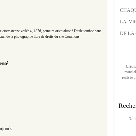
CHAQU
LA VI
circassienne voilée », 1876
, peinture orientaliste à l'huile tombée dans
DE LA 
écran de la photographie libre de droits du site Commons.
sensé
Crédit
mondiale
réalisée 
Reche
enjoués