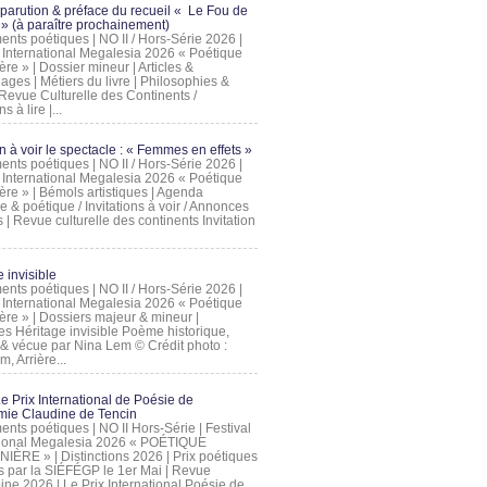
 parution & préface du recueil « Le Fou de
» (à paraître prochainement)
nts poétiques | NO II / Hors-Série 2026 |
l International Megalesia 2026 « Poétique
ère » | Dossier mineur | Articles &
ages | Métiers du livre | Philosophies &
Revue Culturelle des Continents /
ns à lire |...
on à voir le spectacle : « Femmes en effets »
nts poétiques | NO II / Hors-Série 2026 |
l International Megalesia 2026 « Poétique
ère » | Bémols artistiques | Agenda
ue & poétique / Invitations à voir / Annonces
 | Revue culturelle des continents Invitation
 invisible
nts poétiques | NO II / Hors-Série 2026 |
l International Megalesia 2026 « Poétique
ière » | Dossiers majeur & mineur |
ges Héritage invisible Poème historique,
e & vécue par Nina Lem © Crédit photo :
, Arrière...
Le Prix International de Poésie de
mie Claudine de Tencin
nts poétiques | NO II Hors-Série | Festival
tional Megalesia 2026 « POÉTIQUE
IÈRE » | Distinctions 2026 | Prix poétiques
és par la SIÉFÉGP le 1er Mai | Revue
ine 2026 | Le Prix International Poésie de