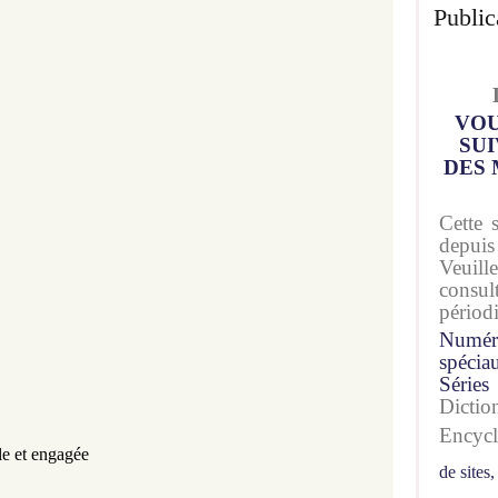
Public
VOU
SUI
DES 
Cette 
depuis
Veuil
consu
périod
Numér
spécia
Séries
Dicti
Encyc
le et engagée
de sites,