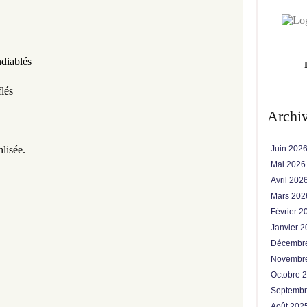
ndiablés
lés
Archi
lisée. 
Juin 202
Mai 202
Avril 202
Mars 20
Février 
Janvier 
Décembr
Novembr
Octobre 
Septemb
Août 202