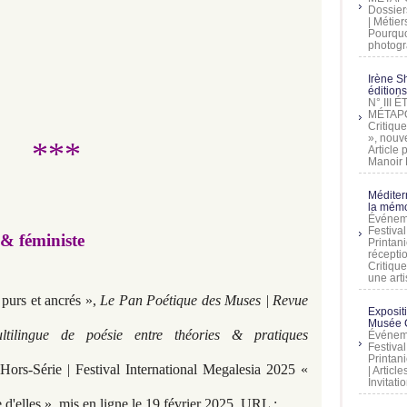
Dossier
| Métier
Pourquoi
photogra
Irène Sh
éditions
N° III
MÉTAPO
Critique
», nouve
***
Article
Manoir D
Méditer
la mémo
Événeme
Festiva
 & féministe
Printani
récepti
Critique
une artis
 purs et ancrés »,
Le Pan Poétique des Muses | Revue
Exposit
Musée C
ultilingue de poésie entre théories & pratiques
Événeme
Festiva
Printani
ors-Série | Festival International Megalesia 2025 «
| Artic
Invitati
d'elles », mis en ligne le 19 février 2025. URL :