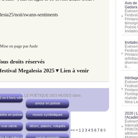
Avis de
Gadara 
Événeme
esia25/noii/swann-sentiments
Festiva
Printani
témoign
Poésie 
Invitatio
Invitati
Mise en page par Aude
Événeme
Festiva
Printani
artistiq
ous droits réservés
diverses
à...
 festival Megalesia 2025▼
Lien à venir
Héritage
Événeme
Festiva
Printan
Florilè
LE POÉTIQUE DES MUSES
dans
 no ii hors-série
réalist
Nina Lem
amour en poésie
2026 | 
inins en poésie
muses symboliques
l'Acadé
Événeme
Interna
 xxie siècle
désirs, plaisirs, voluptés
PRINTAN
<<
<
1
2
3
4
5
6
7
8
9
attribu
Matrimo
tre les violences
poésie engagée