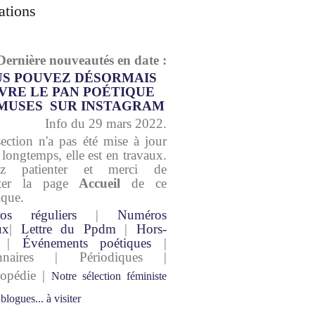
ations
Dernière nouveautés en date :
S POUVEZ DÉSORMAIS
VRE LE PAN POÉTIQUE
MUSES SUR INSTAGRAM
Info du 29 mars 2022.
section n'a pas été mise à jour
 longtemps, elle est en travaux.
lez patienter et merci de
lter la page
Accueil
de ce
ique.
os réguliers
|
Numéros
ux
|
Lettre du Ppdm
|
Hors-
|
Événements poétiques
|
onnaires | Périodiques |
lopédie |
Notre sélection féministe
 blogues... à visiter