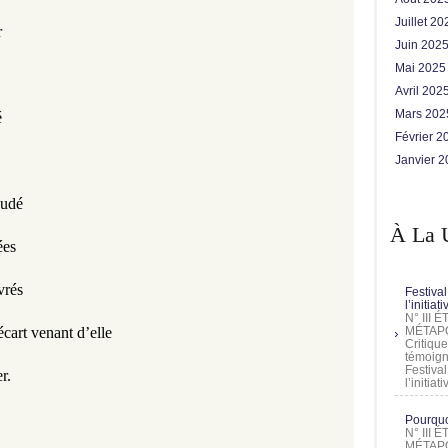
Juillet 2
r
Juin 202
Mai 202
Avril 202
Mars 20
é
Février 
Janvier 
nudé
À La 
ées
vrés
Festival
l’initia
N° III
cart venant d’elle
MÉTAPO
Critique
témoign
Festival
r. 
l’initia
Pourquoi
N° III
MÉTAPO