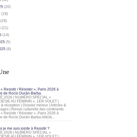
025
(20)
5
(19)
5
(29)
5
(21)
25
(14)
2025
(5)
2025
(8)
Une
 « Resistir / Résister », Paris 2026 à
tive de Rocío Durán-Barba
 ÉTÉ 2026 | NUMÉRO SPÉCIAL «
ÉSIE AU FÉMININ », 1ER VOLET |
 & réception | Dossier mineur | Articles &
ages | Revue culturelle des continents
 « Resistir / Résister », Paris 2026 à
tive de Rocío Durán-Barba Article...
 je me suis jointe à Resistir ?
 ÉTÉ 2026 | NUMÉRO SPÉCIAL «
ÉSIE AU FÉMININ », 1ER VOLET |