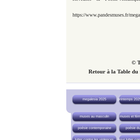
https://www.pandesmuses.fr/megal
© T
Retour à la Table du
megalesia 2025
printemps 2025
muses au masculin
muses et fém
poésie contemporaine
poésie du
lutter contre les violences
pour lutter con