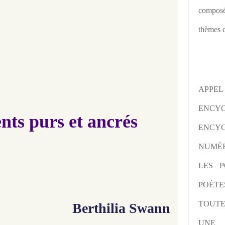
composé
thèmes d
APPE
ENCY
nts purs et ancrés
ENCYC
NUMÉR
LES P
POÈTE
TOUTE
Berthilia Swann
UNE 