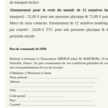
de transport inclus)
Abonnement pour le reste du monde
de 12 numéros im
transport)
: 52,00 € pour une personne physique & 72,00 € pou
Merci de nous contacter. Abonnement de 12 numéros numériqu
par courriel : 24,00 € TTC pour une personne physique &
personne morale
Bon de commande du SDM
Bulletin à retourner à l'Association SIÉFÉGP (chez M. BONTRON). 24 r
Grenoble, France. J'ai pris connaissance de vos conditions générales de ven
site www.pandesmuses.fr et je les accepte
.
□
Madame,
□
Monsieur,
□
Autre
Nom, prénom : …..........................................................................................
Adresse : ….....................................................................................…..........
…................................................................................................................
Ville : ….......................................................................................................
Code postal : ….............................................
Pays : …....................................................................................................
Courriel : …................................................................................................