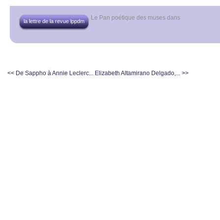
Le Pan poétique des muses
dans
la lettre de la revue lppdm
<< De Sappho à Annie Leclerc...
Elizabeth Altamirano Delgado,... >>