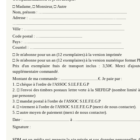
□
Madame,
□
Monsieur,
□
Autre
Nom, prénom : …..........................................................................................
Adresse : ….....................................................................................…..........
…................................................................................................................
Ville : ….......................................................................................................
Code postal : ….............................................
Pays : …....................................................................................................
Courriel : …................................................................................................
□
Je m'abonne pour un an (12 exemplaires) à la version imprimée
□
Je m'abonne pour un an (12 exemplaires) à la version numérique format 
Prix d'un exemplaire frais de transport inclus : 3,50€. Merci d'ajou
supplémentaire commandé.
Montant de ma commande : ........................................€. Je paie par :
1.
□
chèque à l'ordre de l'ASSOC S.I.E.F.E.G.P
2.
□
l'envoi des timbres postaux lettre verte à la SIEFEGP (nombre limit
par personne)
3.
□
mandat postal à l'ordre de l'ASSOC S.I.E.F.E.G.P
4.
□
virement à l'ordre de l'ASSOC S.I.E.F.E.G.P (merci de nous contacter).
5.
□
autre moyen de paiement (merci de nous contacter).
Date : ................................................. à …...................................................................
Signature :
SDM est un média qui respecte la vie privée et vos données personnelles. 