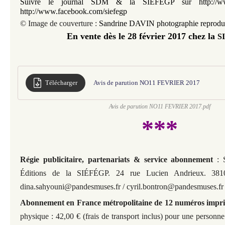
Suivre le journal SDM & la SIÉFÉGP sur http://ww
http://www.facebook.com/siefegp
© Image de couverture :
Sandrine DAVIN
photographie reprodui
En vente dès le 28 février 2017 chez la
S
Télécharger
Avis de parution NO11 FEVRIER 2017
Avis de parution NO11 FEVRIER 2017.pdf
***
Régie publicitaire, partenariats & service abonnement
: 
Éditions de la SIÉFÉGP. 24 rue Lucien Andrieux. 3810
dina.sahyouni@pandesmuses.fr / cyril.bontron@pandesmuses.fr
Abonnement en France métropolitaine de 12 numéros impr
physique : 42,00 € (frais de transport inclus) pour une personne