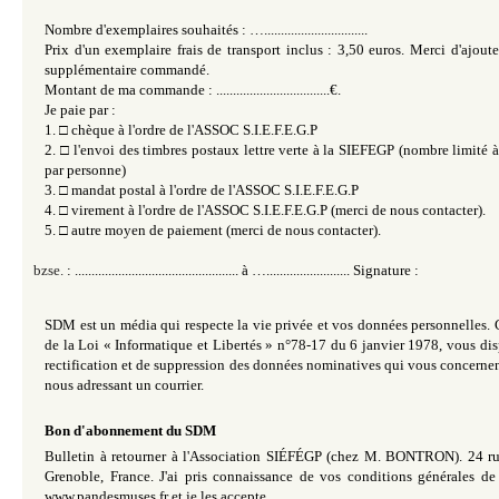
Nombre d'exemplaires souhaités : …...............................
Prix d'un exemplaire frais de transport inclus : 3,50 euros. Merci d'ajout
supplémentaire commandé.
Montant de ma commande : ..................................€.
Je paie par :
1.
□
chèque à l'ordre de l'ASSOC S.I.E.F.E.G.P
2.
□
l'envoi des timbres postaux lettre verte à la SIEFEGP (nombre limit
par personne)
3.
□
mandat postal à l'ordre de l'ASSOC S.I.E.F.E.G.P
4.
□
virement à l'ordre de l'ASSOC S.I.E.F.E.G.P (merci de nous contacter).
5.
□
autre moyen de paiement (merci de nous contacter).
: ................................................. à …......................... Signature :
SDM est un média qui respecte la vie privée et vos données personnelles. 
de la Loi « Informatique et Libertés » n°78-17 du 6 janvier 1978, vous dis
rectification et de suppression des données nominatives qui vous concernen
nous adressant un courrier.
Bon d'abonnement du SDM
Bulletin à retourner à l'Association SIÉFÉGP (chez M. BONTRON). 24 r
Grenoble, France. J'ai pris connaissance de vos conditions générales de 
www.pandesmuses.fr et je les accepte.