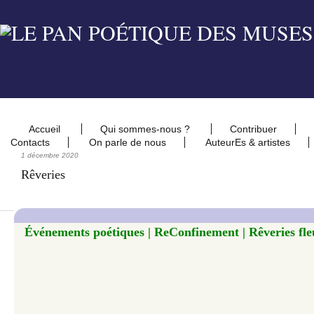
Accueil
Qui sommes-nous ?
Contribuer
Contacts
On parle de nous
AuteurEs & artistes
1 décembre 2020
Rêveries
Événements poétiques | ReConfinement | Rêveries fleu