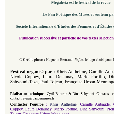
Megalesia est le festival de la revue
Le Pan Poétique des Muses et soutenu par
Société Internationale
d’Études
des Femmes et
d’Études
Publication successive et partielle
de vos textes sélection
© Crédit photo :
Huguette Bertrand,
Reflet
, le logo choisi pour 
Festival organisé par
: Khris Anthelme, Camille Auba
Nicole Coppey, Laure Delaunay,
Mario Portillo,
Di
Sahyouni-Taza, Paul Tojean, Françoise Urban-Menninge
Réalisation technique
:
Cyril Bontron &
Dina Sahyouni.
Contacts :
c
contact.revue@pandesmuses.fr
Contacter l'équipe
:
Khris Anthelme
,
Camille Aubaude
,
Coppey,
Laure Delaunay
,
Mario Portillo
,
Dina Sahyouni
,
Nel
Tojean
,
Françoise Urban-Menninger