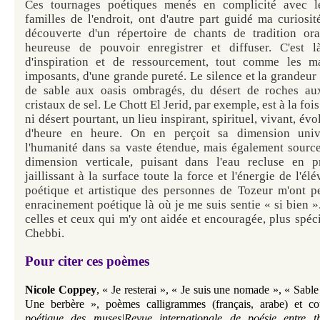
Ces tournages poétiques menés en complicité avec l
familles de l'endroit, ont d'autre part guidé ma curiosi
découverte d'un répertoire de chants de tradition ora
heureuse de pouvoir enregistrer et diffuser. C'est 
d'inspiration et de ressourcement, tout comme les m
imposants, d'une grande pureté. Le silence et la grandeur
de sable aux oasis ombragés, du désert de roches au
cristaux de sel. Le Chott El Jerid, par exemple, est à la foi
ni désert pourtant, un lieu inspirant, spirituel, vivant, évo
d'heure en heure. On en perçoit sa dimension unive
l'humanité dans sa vaste étendue, mais également source
dimension verticale, puisant dans l'eau recluse en p
jaillissant à la surface toute la force et l'énergie de l'élé
poétique et artistique des personnes de Tozeur m'ont pe
enracinement poétique là où je me suis sentie « si bien 
celles et ceux qui m'y ont aidée et encouragée, plus spéc
Chebbi.
Pour citer ces poèmes
Nicole Coppey
,
«
Je resterai
»
,
«
Je suis une nomade
»,
«
Sable 
Une berbère
»
,
poèmes
calligrammes (français, arabe) et
co
poétique des muses|Revue internationale de poésie entre t