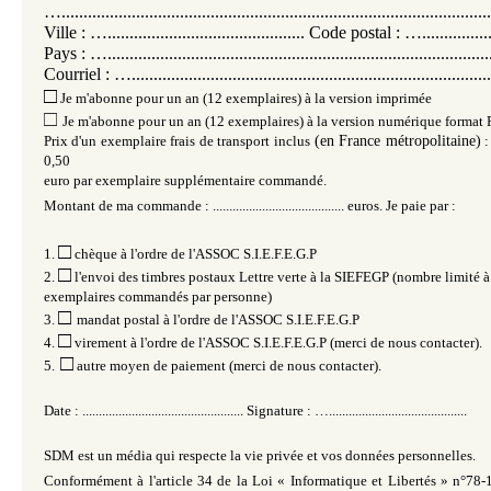
…..................................................................................................
Ville : …............................................. Code postal : …..................
Pays : ….......................................................................................
Courriel : …..................................................................................
□
Je m'abonne pour un an (12 exemplaires) à la version imprimée
□
Je m'abonne pour un an (12 exemplaires) à la version numérique format
Prix d'un exemplaire frais de transport inclus
(en France métropolitaine)
:
0,50
euro par exemplaire supplémentaire commandé.
Montant de ma commande : ........................................ euros. Je paie par :
□
1.
chèque à l'ordre de l'ASSOC S.I.E.F.E.G.P
□
2.
l'envoi des timbres postaux Lettre verte à la SIEFEGP (nombre limité à
exemplaires commandés par personne)
□
3.
mandat postal à l'ordre de l'ASSOC S.I.E.F.E.G.P
□
4.
virement à l'ordre de l'ASSOC S.I.E.F.E.G.P (merci de nous contacter).
□
5.
autre moyen de paiement (merci de nous contacter).
Date : ................................................. Signature : …..........................................
SDM est un média qui respecte la vie privée et vos données personnelles.
Conformément à l'article 34 de la Loi « Informatique et Libertés » n°78-