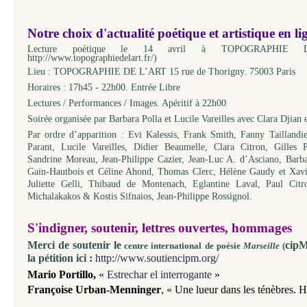
Notre choix d'actualité poétique et artistique en li
Lecture poétique le 14 avril à TOPOGRAPHIE
http://www.topographiedelart.fr/
)
Lieu : TOPOGRAPHIE DE L’ART 15 rue de Thorigny. 75003 Paris
Horaires : 17h45 - 22h00. Entrée Libre
Lectures / Performances / Images. Apéritif à 22h00
Soirée organisée par Barbara Polla et Lucile Vareilles avec Clara Djian 
Par ordre d’apparition : Evi Kalessis, Frank Smith, Fanny Taillandie
Parant, Lucile Vareilles, Didier Beaumelle, Clara Citron, Gilles 
Sandrine Moreau, Jean-Philippe Cazier, Jean-Luc A. d’Asciano, Barba
Gain-Hautbois et Céline Ahond, Thomas Clerc, Hélène Gaudy et Xavi
Juliette Gelli, Thibaud de Montenach, Eglantine Laval, Paul Cit
Michalakakos & Kostis Sifnaios, Jean-Philippe Rossignol.
S'indigner,
soutenir, lettres ouvertes, hommages
Merci de soutenir le
cip
centre international de poésie
Marseille
(
la pétition ici :
http://www.soutiencipm.org/
Mario Portillo
,
«
Estrechar el interrogante
»
Françoise Urban-Menninger
,
«
Une lueur dans les ténèbres.