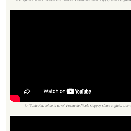
© "Sable Fin, sel de la terre" Poème de Nicole Coppey, s/titre anglais, tour