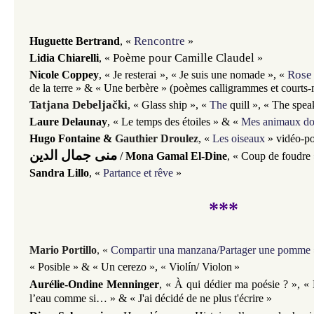
Rencontre
Huguette Bertrand
,
«
»
Poème pour Camille Claudel
Lidia Chiarelli
,
«
»
Rose
Nicole Coppey
,
«
Je resterai
»
,
«
Je suis une nomade
»,
«
de la terre
» &
«
Une berbère
»
(poèmes
calligrammes et
courts-
Tatjana Debeljački
,
«
Glass ship
»,
«
The
quill
»
,
«
The spea
Laure Delaunay
,
«
Le temps des étoiles
» &
«
Mes animaux d
Hugo Fontaine
&
Gauthier Droulez
,
«
Les oiseaux
» vidéo-p
منى جمال الدين
/
Mona Gamal El-Dine
,
«
Coup de foudre
Sandra Lillo
,
«
Partance et
rêve
»
***
Mario Portillo
,
«
Compartir una manzana/Partager une pomme
«
Posible
»
&
«
Un cerezo
»,
«
Violín/ Violon
»
Aurélie-Ondine Menninger
, «
À qui dédier ma poésie ?
», «
l’eau comme si…
» & «
J'ai décidé de ne plus t'écrire
»