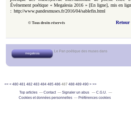
Événement poétique
«
Megalesia 2016
»
[En ligne], mis en lig
:
http://www.pandesmuses.fr/2016/04/sablefin.html
Retour
© Tous droits réservés
Le Pan poétique des muses
dans
megalesia
400
410
420
430
440
450
460
470
500
<<
<
480
481
482
483
484
485
486
487
488
489
490
>
>>
Top articles
Contact
Signaler un abus
C.G.U.
Cookies et données personnelles
Préférences cookies