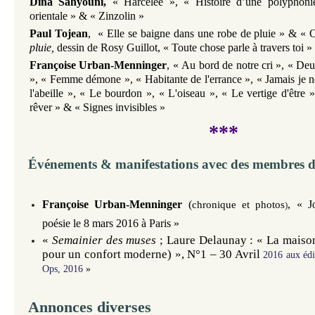
Dina Sahyouni,
«
Harcelée
»
, «
Histoire d’une polyphoni
orientale
» &
«
Zinzolin
»
Paul Tojean
,
«
Elle se baigne dans une robe de pluie
»
& «
O
pluie,
dessin de Rosy Guillot,
«
Toute chose parle à travers toi
»
Françoise Urban-Menninger
, «
Au bord de notre cri
», «
Deu
», «
Femme démone
», «
Habitante de l'errance
», «
Jamais je n
l'abeille
», «
Le bourdon
», «
L'oiseau
», «
Le vertige d'être
»
rêver
» & «
Signes invisibles
»
***
Événements
& manifestations avec des membres d
Françoise Urban-Menninger
(
,
«
J
chronique et photos
)
poésie le 8 mars 2016 à Paris
»
«
Semainier des muses
; Laure Delaunay : « La maison
pour un confort moderne) », N°1 – 30 A
vril
2016 aux édi
Ops, 2016
»
Annonces diverses