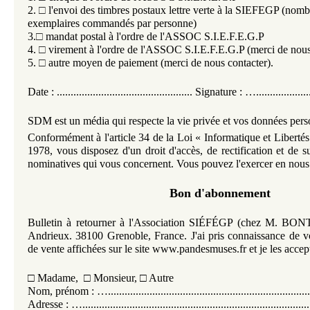
2.
□
l'envoi des timbres postaux lettre verte à la SIEFEGP (nombr
exemplaires commandés par personne)
3.
□
mandat postal à l'ordre de l'ASSOC S.I.E.F.E.G.P
4.
□
virement à l'ordre de l'ASSOC S.I.E.F.E.G.P (merci de nous
5.
□
autre moyen de paiement (merci de nous contacter).
Date : ................................................. Signature : ….....................
SDM est un média qui respecte la vie privée et vos données pers
Conformément à l'article 34 de la Loi « Informatique et Liberté
1978, vous disposez d'un droit d'accès, de rectification et de 
nominatives qui vous concernent. Vous pouvez l'exercer en nous 
Bon d'abonnement
Bulletin à retourner à l'Association SIÉFÉGP (chez M. BO
Andrieux. 38100 Grenoble, France. J'ai pris connaissance de v
de vente affichées sur le site www.pandesmuses.fr et je les accep
□
Madame,
□
Monsieur,
□
Autre
Nom, prénom : …...........................................................................
Adresse : …...................................................................................