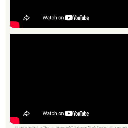
© image couverture "Je suis une nomade" Poème de Nicole Coppey, s/titre anglais