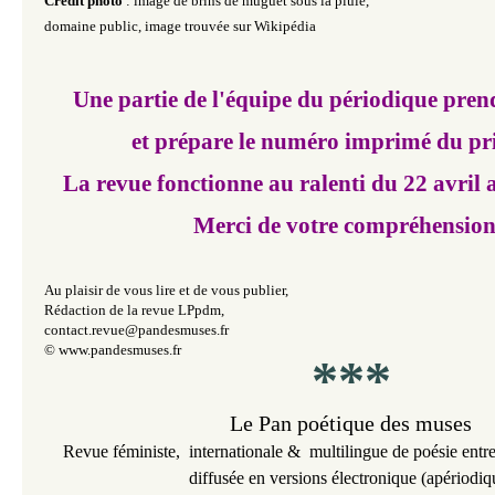
Crédit photo
: image de brins de muguet sous la pluie,
domaine public, image trouvée sur Wikipédia
Une partie de l'équipe du périodique pren
et prépare le numéro imprimé du p
La revue fonctionne au ralenti du 22 avril
Merci de votre compréhension
Au plaisir de vous lire et de vous publier,
Rédaction de la revue LPpdm,
contact.revue@pandesmuses.fr
© www.pandesmuses.fr
***
Le Pan poétique des muses
Revue féministe,
internationale &
multilingue
de poésie entre
diffusée en versions électronique
(
apériodiq