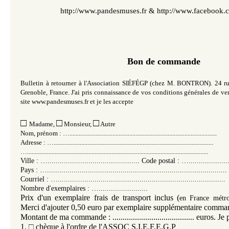
http://www.pandesmuses.fr
&
http://www.facebook.
Bon de commande
Bulletin à retourner à l'Association SIÉFÉGP (chez M. BONTRON). 24 r
Grenoble, France. J'ai pris connaissance de vos conditions générales de ven
site www.pandesmuses.fr et je les accepte
□
□
□
Madame,
Monsieur,
Autre
Nom, prénom : …................................................................................................
Adresse : …........................................................................................................
…......................................................................................................................
Ville : …............................................. Code postal : ….....................
Pays : …........................................................................................
Courriel : …..................................................................................
Nombre d'exemplaires : …........................
Prix d'un exemplaire frais de transport inclus (
en France métro
Merci d'ajouter 0,50 euro par exemplaire supplémentaire comma
Montant de ma commande : ........................................ euros. Je 
1.
□
chèque à l'ordre de l'ASSOC S.I.E.F.E.G.P