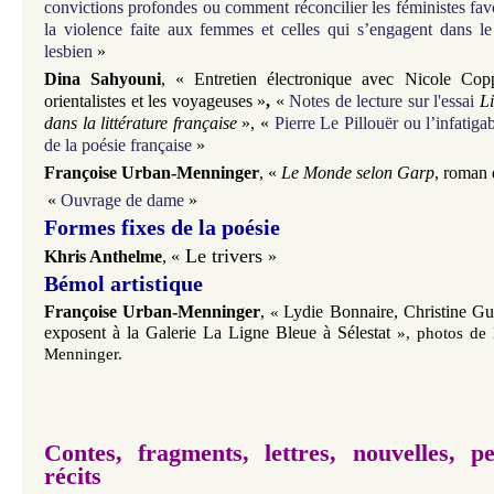
convictions profondes ou comment réconcilier les féministes fav
la violence faite aux femmes et celles qui s’engagent dans l
lesbien
»
Dina Sahyouni
, « Entretien électronique avec Nicole Copp
orientalistes et les voyageuses »
,
«
Notes de lecture sur l'essai
Li
dans la littérature française
», «
Pierre Le Pillouër ou l’infatig
de la poésie française
»
Françoise Urban-Menninger
, «
Le Monde selon Garp
, roman 
«
Ouvrage de dame
»
Formes fixes de la poésie
Le trivers
Khris Anthelme
,
«
»
Bémol artistique
Fra
nçoise Urban-Menninger
,
Lydie Bonnaire, Christine Gu
«
exposent à la Galerie La Ligne Bleue à Sélestat
», photos de 
Menninger.
Contes, fragments, lettres, nouvelles,
pe
récits