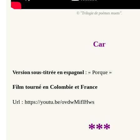
© "Trilogie de poèmes muets".
Car
Version sous-titrée en espagnol
: « Porque »
Film tourné en Colombie et France
Url : https://youtu.be/ovdwMiflHws
***