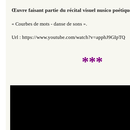
Œuvre faisant partie du récital visuel nusico poétiq
«
Courbes de mots - danse de sons
»
.
Url : https://www.youtube.com/watch?v=apphJ9GIpTQ
***