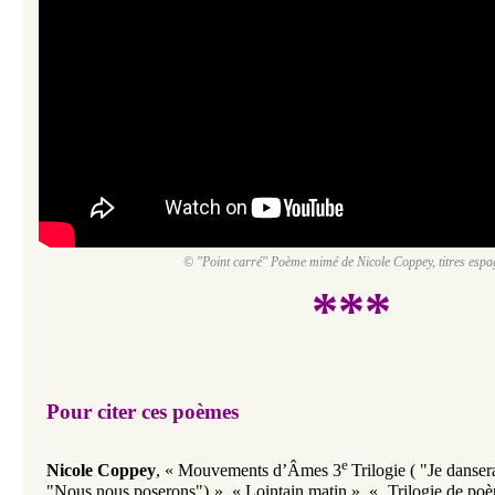
© "Point carré" Poème mimé de Nicole Coppey, titres espa
***
Pour citer ces poèmes
e
Nicole Coppey
,
«
Mouvements d’Âmes 3
Trilogie ( "Je danser
"Nous nous poserons"
)
»
,
«
Lointain matin
»
,
«
Trilogie de po