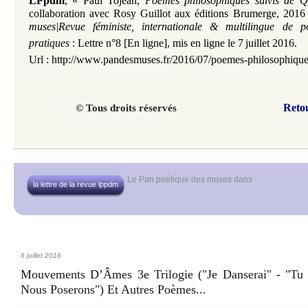
LPpdm
,
«
Paul Tojean,
Poèmes philosophiques suivis de Q
collaboration avec Rosy Guillot aux éditions Brumerge, 2016
muses|Revue féministe, internationale & multilingue de p
pratiques
: Lettre n°8 [En ligne], mis en ligne le 7
juillet 2016.
Url :
http://www.pandesmuses.fr/2016/07/poemes-philosophique
Reto
© Tous droits réservés
Le Pan poétique des muses
dans
la lettre de la revue lppdm
6 juillet 2016
Mouvements D’Âmes 3e Trilogie ("Je Danserai" - "Tu 
Nous Poserons") Et Autres Poèmes...