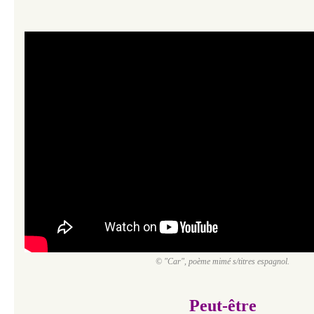
© "Car", poème mimé s/titres espagnol.
Peut-être