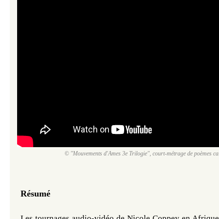
© "Mouvements d'Ames 3e Trilogie", court-métrage de poèmes ca
Résumé
Les tournages audio-vidéo de Nicole Coppey en Afrique 