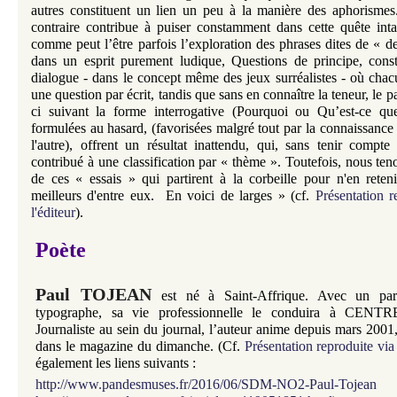
autres constituent un lien un peu à la manière des aphorism
contraire contribue à puiser constamment dans cette quête intar
comme peut l’être parfois l’exploration des phrases dites de « 
dans un esprit purement ludique, Questions de principe, const
dialogue - dans le concept même des jeux surréalistes - où chacu
une question par écrit, tandis que sans en connaître la teneur, le p
ci suivant la forme interrogative (Pourquoi ou Qu’est-ce que
formulées au hasard, (favorisées malgré tout par la connaissance
l'autre), offrent un résultat inattendu, qui, sans tenir compt
contribué à une classification par « thème ». Toutefois, nous ten
de ces « essais » qui partirent à la corbeille pour n'en retenir
meilleurs d'entre eux. En voici de larges
»
(cf.
Présentation r
l'éditeur
).
Poète
Paul TOJEAN
est né à Saint-Affrique. Avec un par
typographe, sa vie professionnelle le conduira à CEN
Journaliste au sein du journal, l’auteur anime depuis mars 2001
dans le magazine du dimanche.
(Cf.
Présentation reproduite via 
également les liens suivants :
http://www.pandesmuses.fr/2016/06/SDM-NO2-Paul-Tojean