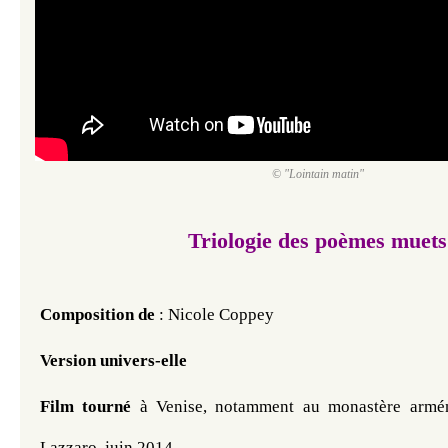
© "Lointain matin"
Triologie des poèmes muets
Composition de
: Nicole Coppey
Version univers-elle
Film tourné
à Venise, notamment au monastère armén
Lazzaro, juin 2014
.