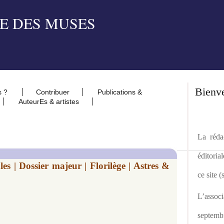
Bienv
s ?
Contribuer
Publications &
AuteurEs & artistes
La rédac
éditoria
s | Dossier majeur | Florilège | Astres &
ce site 
L’asso
septemb