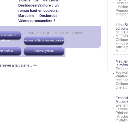
Violette de Marceline
Dossier
Desbordes-Valmore : un
| Métier
roman haut en couleurs.
Pourquoi
photogra
Marceline Desbordes-
Valmore, romancière ?
Irène Sh
éditions
N° III
LE PAN POÉTIQUE DES MUSES
dans
la nature et
MÉTAPO
Critique
oétique
muses et féminins en poésie
», nouve
Article
Manoir D
en poésie
poésie lyrique
Méditer
la mémo
t rêver à la galerie... >>
Événeme
Festiva
Printani
récepti
Critique
une artis
Exposit
Musée C
Événeme
Festiva
Printani
| Artic
Invitati