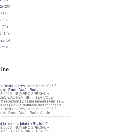
025
(20)
5
(19)
5
(29)
5
(21)
25
(14)
2025
(5)
2025
(8)
Une
 « Resistir / Résister », Paris 2026 à
tive de Rocío Durán-Barba
 ÉTÉ 2026 | NUMÉRO SPÉCIAL «
ÉSIE AU FÉMININ », 1ER VOLET |
 & réception | Dossier mineur | Articles &
ages | Revue culturelle des continents
 « Resistir / Résister », Paris 2026 à
tive de Rocío Durán-Barba Article...
 je me suis jointe à Resistir ?
 ÉTÉ 2026 | NUMÉRO SPÉCIAL «
ÉSIE AU FÉMININ », 1ER VOLET |