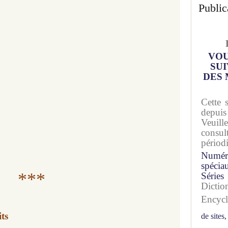
Public
VOU
SUI
DES 
Cette 
depuis
Veuil
consu
périod
Numér
spécia
***
Séries
Dicti
Encyc
ts
de sites,