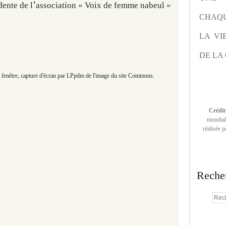
’
dente de l
association « Voix de femme nabeul »
CHAQU
LA VI
DE LA 
 fenêtre, capture d'écran par LPpdm de l'image du site Commons.
Crédit
mondiale
réalisée 
Reche