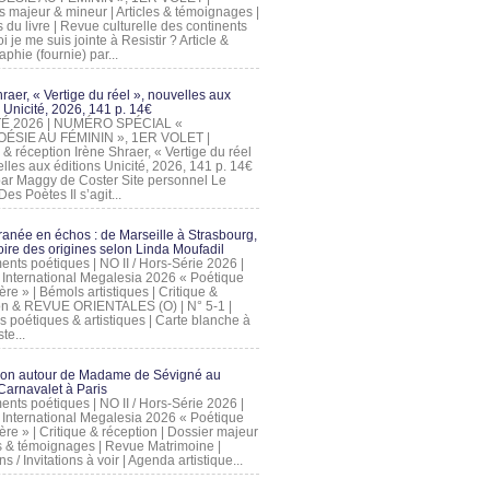
s majeur & mineur | Articles & témoignages |
s du livre | Revue culturelle des continents
 je me suis jointe à Resistir ? Article &
phie (fournie) par...
raer, « Vertige du réel », nouvelles aux
 Unicité, 2026, 141 p. 14€
 ÉTÉ 2026 | NUMÉRO SPÉCIAL «
ÉSIE AU FÉMININ », 1ER VOLET |
 & réception Irène Shraer, « Vertige du réel
lles aux éditions Unicité, 2026, 141 p. 14€
 par Maggy de Coster Site personnel Le
es Poètes Il s’agit...
ranée en échos : de Marseille à Strasbourg,
ire des origines selon Linda Moufadil
nts poétiques | NO II / Hors-Série 2026 |
l International Megalesia 2026 « Poétique
ère » | Bémols artistiques | Critique &
on & REVUE ORIENTALES (O) | N° 5-1 |
s poétiques & artistiques | Carte blanche à
te...
ion autour de Madame de Sévigné au
arnavalet à Paris
nts poétiques | NO II / Hors-Série 2026 |
l International Megalesia 2026 « Poétique
ère » | Critique & réception | Dossier majeur
les & témoignages | Revue Matrimoine |
ons / Invitations à voir | Agenda artistique...