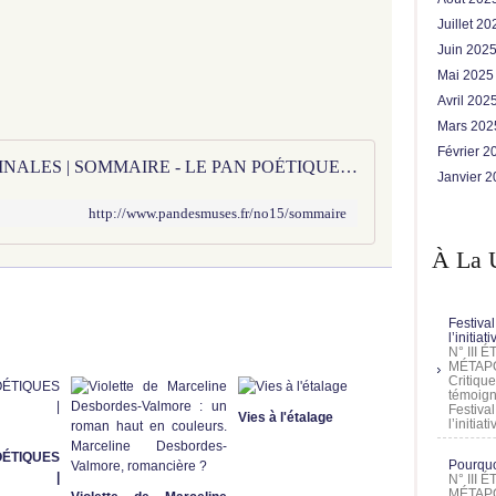
Juillet 2
Juin 202
Mai 202
Avril 202
Mars 20
Février 
No 15 | POÉTIQUES AUTOMNALES | SOMMAIRE - LE PAN POÉTIQUE DES MUSES
Janvier 
http://www.pandesmuses.fr/no15/sommaire
À La 
Festival
l’initia
N° III
MÉTAPO
Critique
témoign
Festival
Vies à l'étalage
l’initia
ÉTIQUES
Pourquoi
LES |
N° III
MÉTAPO