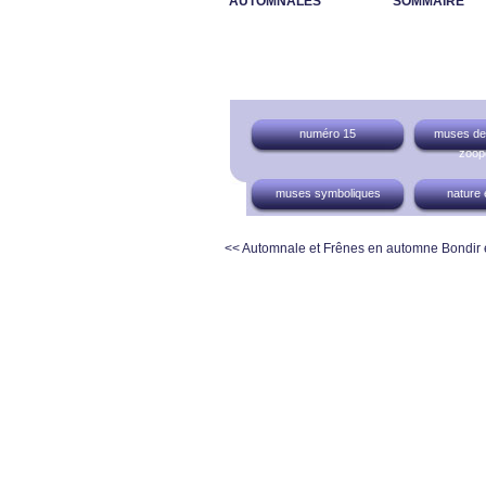
AUTOMNALES
SOMMAIRE
numéro 15
muses de 
zoop
muses symboliques
nature 
<< Automnale et Frênes en automne
Bondir e