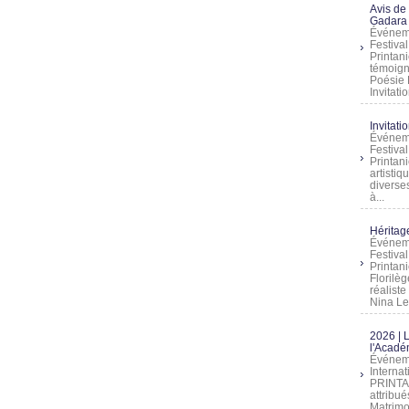
Avis de
Gadara 
Événeme
Festiva
Printani
témoign
Poésie 
Invitatio
Invitati
Événeme
Festiva
Printani
artistiq
diverses
à...
Héritage
Événeme
Festiva
Printan
Florilè
réalist
Nina Lem
2026 | 
l'Acadé
Événeme
Interna
PRINTAN
attribu
Matrimo