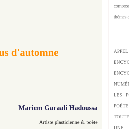
composé
thèmes d
us d'automne
APPE
ENCY
ENCYC
NUMÉR
LES P
POÈTE
Mariem Garaali Hadoussa
TOUTE
Artiste plasticienne & poète
UNE 