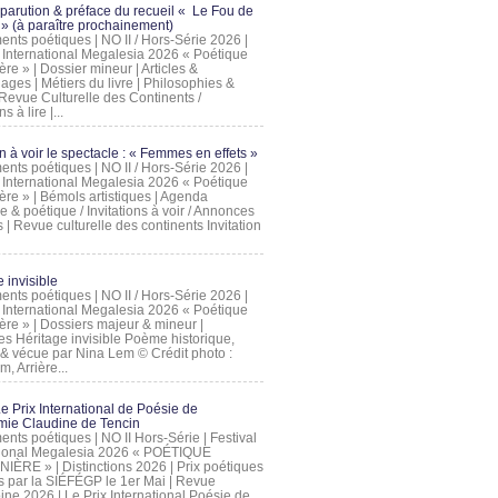
 parution & préface du recueil « Le Fou de
» (à paraître prochainement)
nts poétiques | NO II / Hors-Série 2026 |
l International Megalesia 2026 « Poétique
ère » | Dossier mineur | Articles &
ages | Métiers du livre | Philosophies &
Revue Culturelle des Continents /
ns à lire |...
on à voir le spectacle : « Femmes en effets »
nts poétiques | NO II / Hors-Série 2026 |
l International Megalesia 2026 « Poétique
ère » | Bémols artistiques | Agenda
ue & poétique / Invitations à voir / Annonces
 | Revue culturelle des continents Invitation
 invisible
nts poétiques | NO II / Hors-Série 2026 |
l International Megalesia 2026 « Poétique
ière » | Dossiers majeur & mineur |
ges Héritage invisible Poème historique,
e & vécue par Nina Lem © Crédit photo :
, Arrière...
Le Prix International de Poésie de
mie Claudine de Tencin
nts poétiques | NO II Hors-Série | Festival
tional Megalesia 2026 « POÉTIQUE
IÈRE » | Distinctions 2026 | Prix poétiques
és par la SIÉFÉGP le 1er Mai | Revue
ine 2026 | Le Prix International Poésie de