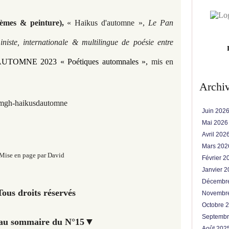
èmes & peinture),
« Haikus d'automne »,
Le Pan
niste, internationale & multilingue de poésie entre
AUTOMNE 2023 « Poétiques automnales
»,
mis en
Archi
mgh-haikusdautomne
Juin 202
Mai 202
Avril 202
Mars 20
Mise en page par David
Février 
Janvier 
Décembr
ous droits réservés
Novembr
Octobre 
Septemb
▼
au sommaire du N°15
Août 202