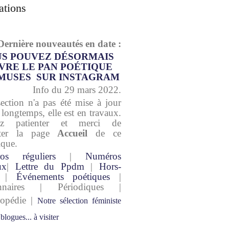
ations
Dernière nouveautés en date :
S POUVEZ DÉSORMAIS
VRE LE PAN POÉTIQUE
MUSES SUR INSTAGRAM
Info du 29 mars 2022.
section n'a pas été mise à jour
 longtemps, elle est en travaux.
lez patienter et merci de
lter la page
Accueil
de ce
ique.
os réguliers
|
Numéros
ux
|
Lettre du Ppdm
|
Hors-
|
Événements poétiques
|
onnaires | Périodiques |
lopédie |
Notre sélection féministe
 blogues... à visiter