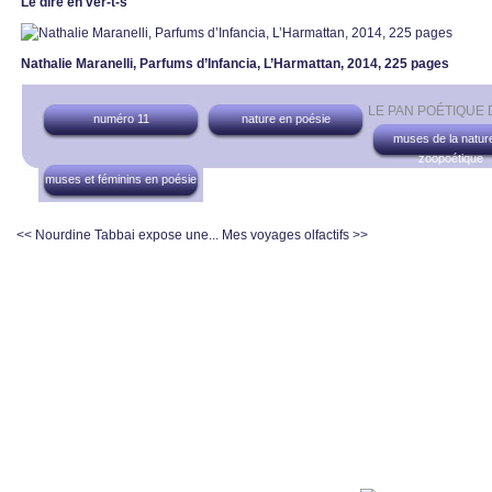
Le dire en ver-t-s
Nathalie Maranelli, Parfums d’Infancia, L’Harmattan, 2014, 225 pages
LE PAN POÉTIQUE
numéro 11
nature en poésie
muses de la nature
zoopoétique
muses et féminins en poésie
<< Nourdine Tabbai expose une...
Mes voyages olfactifs >>