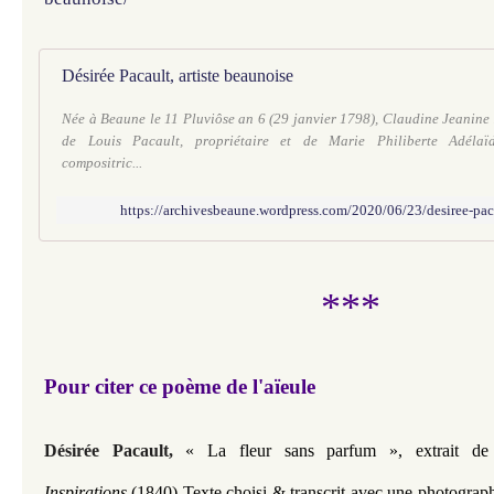
Désirée Pacault, artiste beaunoise
Née à Beaune le 11 Pluviôse an 6 (29 janvier 1798), Claudine Jeanine D
de Louis Pacault, propriétaire et de Marie Philiberte Adélaï
compositric...
https://archivesbeaune.wordpress.com/2020/06/23/desiree-paca
***
Pour citer ce poème de l'aïeule
Désirée Pacault,
« La fleur sans parfum »,
extrait d
Inspirations
(1840) Texte choisi & transcrit avec une photograph