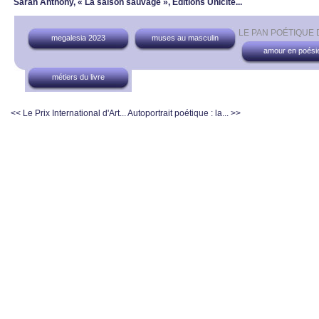
Sarah Anthony, « La saison sauvage », Éditions Unicité...
LE PAN POÉTIQUE
megalesia 2023
muses au masculin
amour en poési
métiers du livre
<< Le Prix International d'Art...
Autoportrait poétique : la... >>