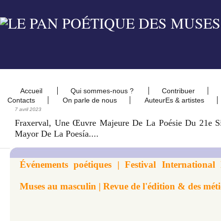
Accueil
Qui sommes-nous ?
Contribuer
Contacts
On parle de nous
AuteurEs & artistes
7 avril 2023
Fraxerval, Une Œuvre Majeure De La Poésie Du 21e Siè
Mayor De La Poesía....
Événements poétiques | Festival International
Muses au masculin | Revue de l'édition & des méti
​​​