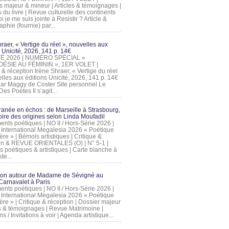
s majeur & mineur | Articles & témoignages |
s du livre | Revue culturelle des continents
 je me suis jointe à Resistir ? Article &
phie (fournie) par...
raer, « Vertige du réel », nouvelles aux
 Unicité, 2026, 141 p. 14€
 ÉTÉ 2026 | NUMÉRO SPÉCIAL «
ÉSIE AU FÉMININ », 1ER VOLET |
 & réception Irène Shraer, « Vertige du réel
lles aux éditions Unicité, 2026, 141 p. 14€
 par Maggy de Coster Site personnel Le
es Poètes Il s’agit...
ranée en échos : de Marseille à Strasbourg,
ire des origines selon Linda Moufadil
nts poétiques | NO II / Hors-Série 2026 |
l International Megalesia 2026 « Poétique
ère » | Bémols artistiques | Critique &
on & REVUE ORIENTALES (O) | N° 5-1 |
s poétiques & artistiques | Carte blanche à
te...
ion autour de Madame de Sévigné au
arnavalet à Paris
nts poétiques | NO II / Hors-Série 2026 |
l International Megalesia 2026 « Poétique
ère » | Critique & réception | Dossier majeur
les & témoignages | Revue Matrimoine |
ons / Invitations à voir | Agenda artistique...