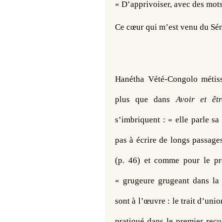
« 
D’apprivoiser, avec des mots
Ce cœur qui m’est venu du Sén
Hanétha Vété-Congolo métisse
plus que dans 
Avoir et êtr
s’imbriquent : « elle parle sa 
pas à écrire de longs passages
(p. 46) et comme pour le pro
« grugeure grugeant dans la g
sont à l’œuvre : le trait d’uni
pratiqué dans le premier recue