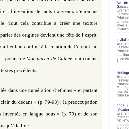
Avis de
Gadara 
Événeme
ire ; l’invention de mots nouveaux s’enracine 
Festiva
Printani
témoign
le. Tout cela contribue à créer une texture 
Poésie 
Invitatio
parler des origines devient une fête de l’esprit, 
Invitati
Événeme
n à l’enfant confine à la relation de l’enfant, au 
Festiva
Printani
artistiq
g – poème de 
Mon parler de Guinée
 tout comme 
diverses
à...
 textes précédents.
Héritage
Événeme
Festiva
Printan
Florilè
elée dans une numération d’ethnies – et partant 
réalist
Nina Lem
clair du dedans » (p. 79-98) : la préoccupation 
2026 | 
l'Acadé
s inventée en langue nous » (p. 79) et de son 
Événeme
Interna
PRINTAN
attribu
usqu’à la fin :
Matrimo