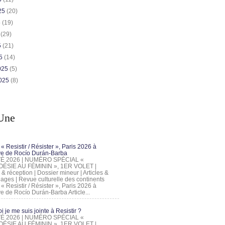
025
(20)
5
(19)
5
(29)
5
(21)
25
(14)
2025
(5)
2025
(8)
Une
 « Resistir / Résister », Paris 2026 à
tive de Rocío Durán-Barba
 ÉTÉ 2026 | NUMÉRO SPÉCIAL «
ÉSIE AU FÉMININ », 1ER VOLET |
 & réception | Dossier mineur | Articles &
ages | Revue culturelle des continents
 « Resistir / Résister », Paris 2026 à
tive de Rocío Durán-Barba Article...
 je me suis jointe à Resistir ?
 ÉTÉ 2026 | NUMÉRO SPÉCIAL «
ÉSIE AU FÉMININ », 1ER VOLET |