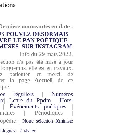
ations
Dernière nouveautés en date :
S POUVEZ DÉSORMAIS
VRE LE PAN POÉTIQUE
MUSES SUR INSTAGRAM
Info du 29 mars 2022.
section n'a pas été mise à jour
 longtemps, elle est en travaux.
lez patienter et merci de
lter la page
Accueil
de ce
ique.
os réguliers
|
Numéros
ux
|
Lettre du Ppdm
|
Hors-
|
Événements poétiques
|
onnaires | Périodiques |
lopédie |
Notre sélection féministe
 blogues... à visiter