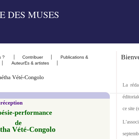
Bienv
s ?
Contribuer
Publications &
AuteurEs & artistes
nétha Vété-Congolo
La rédac
éditoria
 réception
ce site 
oésie-performance
de
L’asso
tha Vété-Congolo
septemb