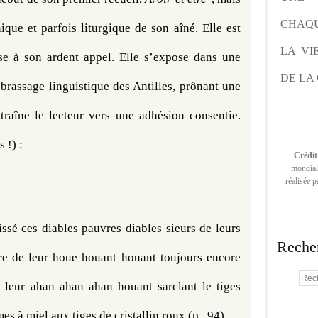
CHAQU
que et parfois liturgique de son aîné. Elle est 
LA VI
se à son ardent appel. Elle s’expose dans une 
DE LA 
brassage linguistique des Antilles, prônant une 
raîne le lecteur vers une adhésion consentie. 
 !) :
Crédit
mondiale
réalisée 
issé ces diables pauvres diables sieurs de leurs 
Reche
re de leur houe houant houant toujours encore 
 leur ahan ahan ahan houant sarclant le tiges 
es à miel aux tiges de cristallin roux (p . 94)