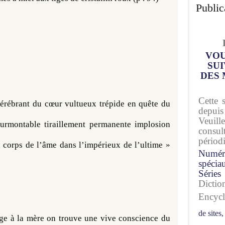
Public
VOU
SUI
DES 
Cette 
 térébrant du cœur vultueux trépide en quête du 
depuis
Veuil
surmontable tiraillement permanente implosion 
consu
périod
u corps de l’âme dans l’impérieux de l’ultime 
»
Numér
spécia
Séries
Dicti
Encyc
de sites,
 à la mère on trouve une vive conscience du 