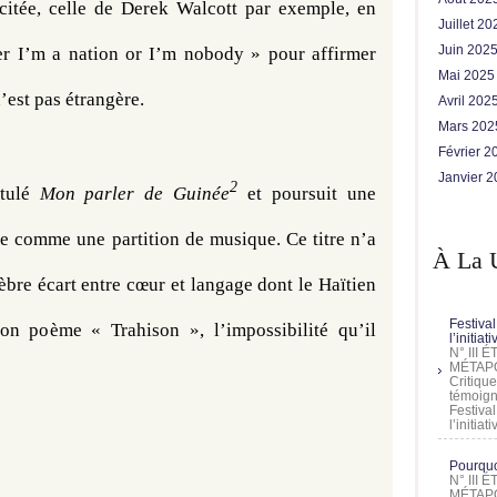
citée, celle de Derek Walcott par exemple, en 
Juillet 2
Juin 202
her I’m a nation or I’m nobody » pour affirmer 
Mai 202
n’est pas étrangère.
Avril 202
Mars 20
Février 
Janvier 
2
tulé 
Mon parler de Guinée
et poursuit une 
e comme une partition de musique. Ce titre n’a 
À La 
bre écart entre cœur et langage dont le Haïtien 
Festival
n poème « Trahison », l’impossibilité qu’il 
l’initia
N° III
MÉTAPO
Critique
témoign
Festival
l’initia
Pourquoi
N° III
MÉTAPO