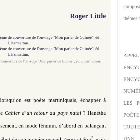
composé
Roger Little
thèmes d
APPE
e couverture de l'ouvrage "Mon parler de Guinée", éd. L'harmattan.
ENCY
ENCYC
NUMÉR
lorsqu’on est poète martiniquais, échapper à 
LES P
e 
Cahier d’un retour au pays natal 
? Hanétha 
POÈTE
sement, en mode féminin, d’abord en balançant 
TOUTE
1
UNE 
début de son premier recueil, 
Avoir et être
, mais 