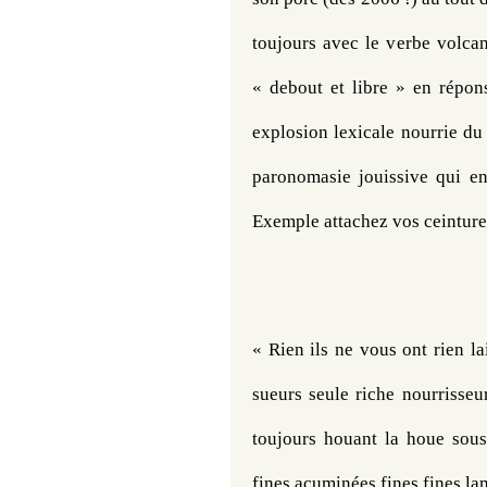
toujours avec le verbe volcani
« debout et libre » en répon
explosion lexicale nourrie du 
paronomasie jouissive qui ent
Exemple attachez vos ceintures
« 
Rien ils ne vous ont rien la
sueurs seule riche nourrisseu
toujours houant la houe sous
fines acuminées fines fines lam