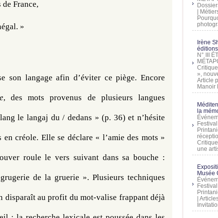
 de France,
Dossier
| Métier
Pourquoi
photogra
égal. 
»
Irène Sh
éditions
N° III
MÉTAPO
Critique
», nouve
 son langage afin d’éviter ce piège. Encore 
Article
Manoir D
e
, des mots provenus de plusieurs langues 
Méditer
la mémo
lang le langaj du / dedans » (p. 36) et n’hésite 
Événeme
Festiva
Printani
 en créole. Elle se déclare « l’amie des mots » 
récepti
Critique
une artis
uver roule le vers suivant dans sa bouche : 
Exposit
Musée C
rugerie de la gruerie ». Plusieurs techniques 
Événeme
Festiva
Printani
on disparaît au profit du mot-valise frappant déjà 
| Artic
Invitati
il ; la recherche lexicale est poussée dans les 