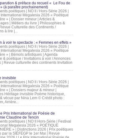
 parution & préface du recueil « Le Fou de
» (à paraître prochainement)
nts poétiques | NO II / Hors-Série 2026 |
l International Megalesia 2026 « Poétique
ère » | Dossier mineur | Articles &
ages | Métiers du livre | Philosophies &
Revue Culturelle des Continents /
ns à lire |...
on à voir le spectacle : « Femmes en effets »
nts poétiques | NO II / Hors-Série 2026 |
l International Megalesia 2026 « Poétique
ère » | Bémols artistiques | Agenda
ue & poétique / Invitations à voir / Annonces
 | Revue culturelle des continents Invitation
 invisible
nts poétiques | NO II / Hors-Série 2026 |
l International Megalesia 2026 « Poétique
ière » | Dossiers majeur & mineur |
ges Héritage invisible Poème historique,
e & vécue par Nina Lem © Crédit photo :
, Arrière...
Le Prix International de Poésie de
mie Claudine de Tencin
nts poétiques | NO II Hors-Série | Festival
tional Megalesia 2026 « POÉTIQUE
IÈRE » | Distinctions 2026 | Prix poétiques
és par la SIÉFÉGP le 1er Mai | Revue
ine 2026 | Le Prix International Poésie de