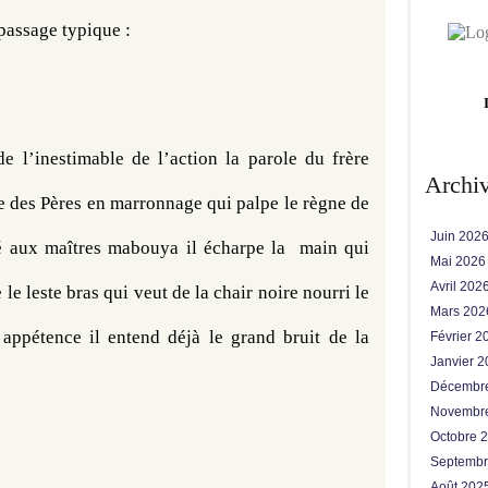
 passage typique :
e l’inestimable de l’action la parole du frère 
Archi
 des Pères en marronnage qui palpe le règne de 
Juin 202
é aux maîtres mabouya il écharpe la  main qui 
Mai 202
Avril 202
 le leste bras qui veut de la chair noire nourri le 
Mars 20
appétence il entend déjà le grand bruit de la 
Février 
Janvier 
Décembr
Novembr
Octobre 
Septemb
Août 202