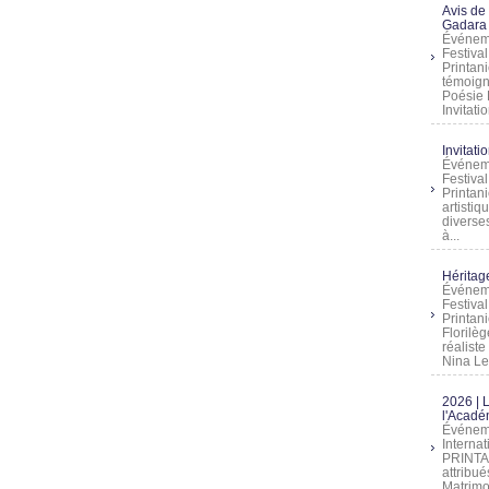
Avis de
Gadara 
Événeme
Festiva
Printani
témoign
Poésie 
Invitatio
Invitati
Événeme
Festiva
Printani
artistiq
diverses
à...
Héritage
Événeme
Festiva
Printan
Florilè
réalist
Nina Lem
2026 | 
l'Acadé
Événeme
Interna
PRINTAN
attribu
Matrimo