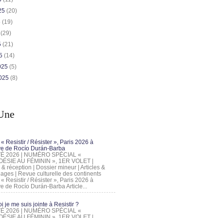
025
(20)
5
(19)
5
(29)
5
(21)
25
(14)
2025
(5)
2025
(8)
Une
 « Resistir / Résister », Paris 2026 à
tive de Rocío Durán-Barba
 ÉTÉ 2026 | NUMÉRO SPÉCIAL «
ÉSIE AU FÉMININ », 1ER VOLET |
 & réception | Dossier mineur | Articles &
ages | Revue culturelle des continents
 « Resistir / Résister », Paris 2026 à
tive de Rocío Durán-Barba Article...
 je me suis jointe à Resistir ?
 ÉTÉ 2026 | NUMÉRO SPÉCIAL «
ÉSIE AU FÉMININ », 1ER VOLET |