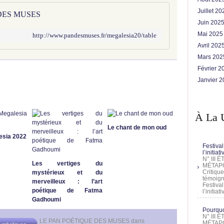
Juillet 2
 DES MUSES
Juin 202
Mai 202
http://www.pandesmuses.fr/megalesia20/table
Avril 202
Mars 20
Février 
Janvier 
À La 
Le chant de mon oud
esia 2022
Festival
l’initia
N° III
Les vertiges du
MÉTAPO
Critique
mystérieux et du
témoign
merveilleux : l’art
Festival
poétique de Fatma
l’initia
Gadhoumi
Pourquoi
N° III
LE PAN POÉTIQUE DES MUSES
dans
MÉTAPO