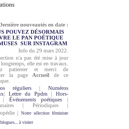
ations
Dernière nouveautés en date :
S POUVEZ DÉSORMAIS
VRE LE PAN POÉTIQUE
MUSES SUR INSTAGRAM
Info du 29 mars 2022.
section n'a pas été mise à jour
 longtemps, elle est en travaux.
lez patienter et merci de
lter la page
Accueil
de ce
ique.
os réguliers
|
Numéros
ux
|
Lettre du Ppdm
|
Hors-
|
Événements poétiques
|
onnaires | Périodiques |
lopédie |
Notre sélection féministe
 blogues... à visiter