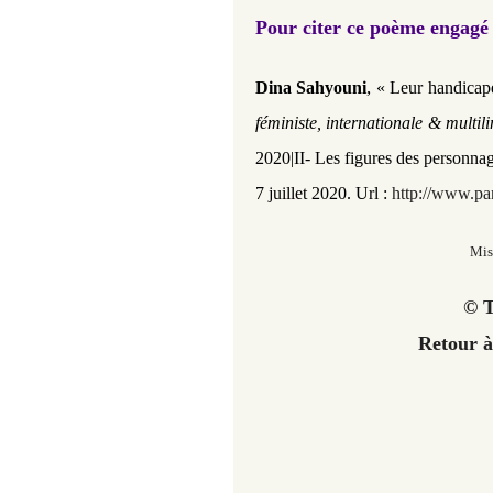
Pour citer ce poème engagé 
,
Dina Sahyouni
« Leur handicapée
féministe, internationale & multil
2020|II- Les figures des personnag
7 juillet 2020. Url :
http://www.pan
Mis
© T
Retour à