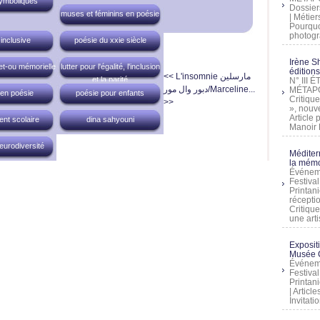
ymboliques
Dossier
muses et féminins en poésie
| Métier
Pourquoi
photogra
inclusive
poésie du xxie siècle
Irène Sh
et-ou mémorielle
lutter pour l'égalité, l'inclusion
éditions
<< L'insomnie
مارسلين
et la parité
N° III
دبور وال مور/Marceline...
MÉTAPO
 en poésie
poésie pour enfants
Critique
>>
», nouve
Article
nt scolaire
dina sahyouni
Manoir D
eurodiversité
Méditer
la mémo
Événeme
Festiva
Printani
récepti
Critique
une artis
Exposit
Musée C
Événeme
Festiva
Printani
| Artic
Invitati