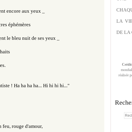
CHAQU
tent encore aux yeux _
LA VI
encres éphémères
DE LA 
minent le bleu nuit de ses yeux _
uhaits
es. 
Crédit
mondiale
réalisée 
iste ! Ha ha ha ha... Hi hi hi hi..."
Reche
 en feu, rouge d'amour,