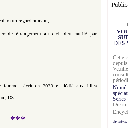
Public
.
al, 
ni un regard humain, 
VOU
semble étrangement au ciel bleu mutilé par 
SUI
DES 
Cette 
depuis
Veuil
consu
périod
 femme", écrit en 2020 et dédié aux filles 
Numér
spécia
sme, DS.
Séries
Dicti
Encyc
***
de sites,