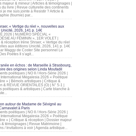
s majeur & mineur | Articles & témoignages |
s du livre | Revue culturelle des continents
 je me suis jointe à Resistir ? Article &
phie (fournie) par...
raer, « Vertige du réel », nouvelles aux
 Unicité, 2026, 141 p. 14€
 ÉTÉ 2026 | NUMÉRO SPÉCIAL «
ÉSIE AU FÉMININ », 1ER VOLET |
 & réception Irène Shraer, « Vertige du réel
lles aux éditions Unicité, 2026, 141 p. 14€
 par Maggy de Coster Site personnel Le
es Poètes Il s’agit...
ranée en échos : de Marseille à Strasbourg,
ire des origines selon Linda Moufadil
nts poétiques | NO II / Hors-Série 2026 |
l International Megalesia 2026 « Poétique
ère » | Bémols artistiques | Critique &
on & REVUE ORIENTALES (O) | N° 5-1 |
s poétiques & artistiques | Carte blanche à
te...
ion autour de Madame de Sévigné au
arnavalet à Paris
nts poétiques | NO II / Hors-Série 2026 |
l International Megalesia 2026 « Poétique
ère » | Critique & réception | Dossier majeur
les & témoignages | Revue Matrimoine |
ons / Invitations à voir | Agenda artistique...