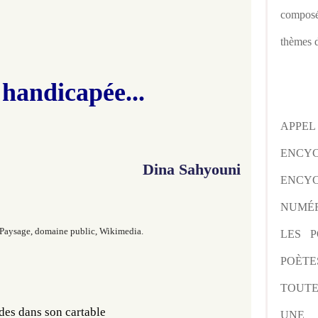
composé
thèmes d
handicapée...
APPE
ENCY
Dina Sahyouni
ENCYC
NUMÉR
Paysage
, domaine public, Wikimedia.
LES P
POÈTE
TOUTE
des dans son cartable 
UNE 