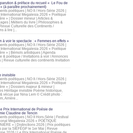
 parution & préface du recueil « Le Fou de
» (à paraître prochainement)
nts poétiques | NO II / Hors-Série 2026 |
l International Megalesia 2026 « Poétique
ère » | Dossier mineur | Articles &
ages | Métiers du livre | Philosophies &
Revue Culturelle des Continents /
ns à lire |...
on à voir le spectacle : « Femmes en effets »
nts poétiques | NO II / Hors-Série 2026 |
l International Megalesia 2026 « Poétique
ère » | Bémols artistiques | Agenda
ue & poétique / Invitations à voir / Annonces
 | Revue culturelle des continents Invitation
 invisible
nts poétiques | NO II / Hors-Série 2026 |
l International Megalesia 2026 « Poétique
ière » | Dossiers majeur & mineur |
ges Héritage invisible Poème historique,
e & vécue par Nina Lem © Crédit photo :
, Arrière...
Le Prix International de Poésie de
mie Claudine de Tencin
nts poétiques | NO II Hors-Série | Festival
tional Megalesia 2026 « POÉTIQUE
IÈRE » | Distinctions 2026 | Prix poétiques
és par la SIÉFÉGP le 1er Mai | Revue
ine 2026 | Le Prix International Poésie de