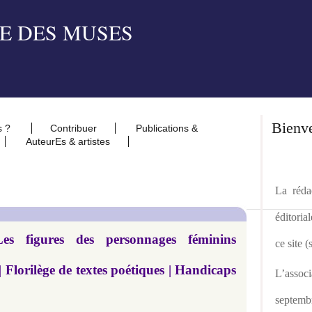
Bienv
s ?
Contribuer
Publications &
AuteurEs & artistes
La rédac
éditoria
es figures des personnages féminins
ce site 
| Florilège de textes poétiques | Handicaps
L’asso
septemb