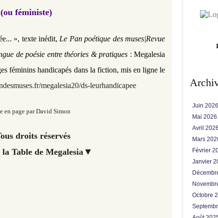
(ou féministe)
... », texte inédit,
Le Pan poétique des muses|Revue
ingue de poésie entre théories & pratiques
:
Megalesia
es féminins handicapés dans la fiction
,
mis en ligne le
Archi
desmuses.fr/megalesia20/ds-leurhandicapee
Juin 202
e en page par David Simon
Mai 202
Avril 202
ous droits réservés
Mars 20
▼
 la Table de Megalesia
Février 
Janvier 
Décembr
Novembr
Octobre 
Septemb
Août 202