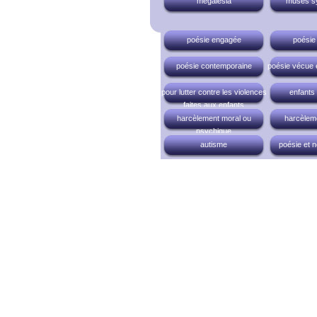
megalesia
muses s
poésie engagée
poésie 
poésie contemporaine
poésie vécue 
pour lutter contre les violences
enfants
faites aux enfants
harcèlement moral ou
harcèleme
psychique
autisme
poésie et n