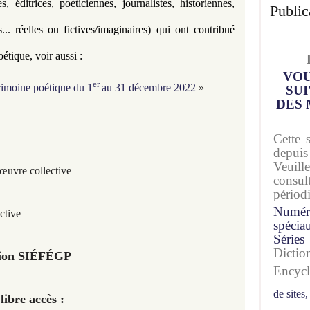
, éditrices, poéticiennes, journalistes, historiennes, 
Public
es... réelles ou fictives/imaginaires) qui ont contribué 
tique, voir aussi : 
VOU
er
rimoine poétique du 1
au 31 décembre 2022
»
SUI
DES 
Cette 
depuis
Veuil
œuvre collective
consu
périod
Numér
ctive
spécia
Séries
Dicti
ation SIÉFÉGP
Encyc
de sites,
libre accès :