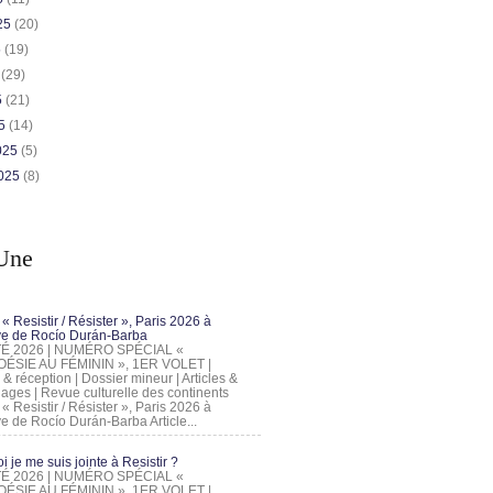
025
(20)
5
(19)
5
(29)
5
(21)
25
(14)
2025
(5)
2025
(8)
Une
 « Resistir / Résister », Paris 2026 à
tive de Rocío Durán-Barba
 ÉTÉ 2026 | NUMÉRO SPÉCIAL «
ÉSIE AU FÉMININ », 1ER VOLET |
 & réception | Dossier mineur | Articles &
ages | Revue culturelle des continents
 « Resistir / Résister », Paris 2026 à
tive de Rocío Durán-Barba Article...
 je me suis jointe à Resistir ?
 ÉTÉ 2026 | NUMÉRO SPÉCIAL «
ÉSIE AU FÉMININ », 1ER VOLET |