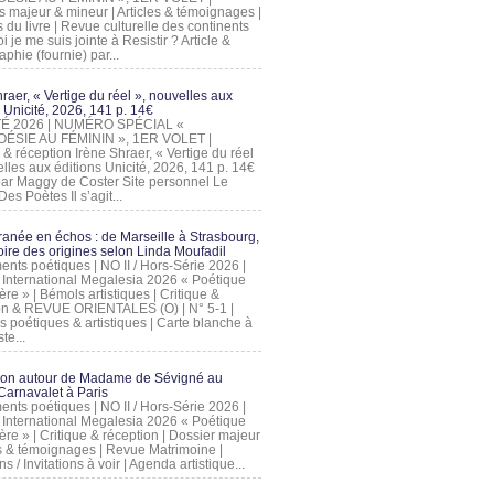
s majeur & mineur | Articles & témoignages |
s du livre | Revue culturelle des continents
 je me suis jointe à Resistir ? Article &
phie (fournie) par...
raer, « Vertige du réel », nouvelles aux
 Unicité, 2026, 141 p. 14€
 ÉTÉ 2026 | NUMÉRO SPÉCIAL «
ÉSIE AU FÉMININ », 1ER VOLET |
 & réception Irène Shraer, « Vertige du réel
lles aux éditions Unicité, 2026, 141 p. 14€
 par Maggy de Coster Site personnel Le
es Poètes Il s’agit...
ranée en échos : de Marseille à Strasbourg,
ire des origines selon Linda Moufadil
nts poétiques | NO II / Hors-Série 2026 |
l International Megalesia 2026 « Poétique
ère » | Bémols artistiques | Critique &
on & REVUE ORIENTALES (O) | N° 5-1 |
s poétiques & artistiques | Carte blanche à
te...
ion autour de Madame de Sévigné au
arnavalet à Paris
nts poétiques | NO II / Hors-Série 2026 |
l International Megalesia 2026 « Poétique
ère » | Critique & réception | Dossier majeur
les & témoignages | Revue Matrimoine |
ons / Invitations à voir | Agenda artistique...