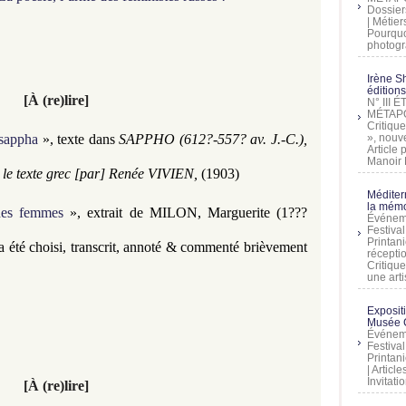
Dossier
| Métier
Pourquoi
photogra
Irène Sh
éditions
[
À (re)lire]
N° III
MÉTAPO
Critique
sappha
», texte dans
SAPPHO (612?-557? av. J.-C.),
», nouve
Article
Manoir D
 le texte grec [par] Renée VIVIEN,
(1903)
Méditer
la mémo
des femmes
», extrait
de MILON, Marguerite (1???
Événeme
Festiva
Printani
a été choisi, transcrit, annoté & commenté brièvement
récepti
Critique
une artis
Exposit
Musée C
Événeme
Festiva
Printani
| Artic
Invitati
[
À (re)lire]