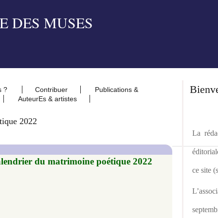
Bienv
s ?
Contribuer
Publications &
AuteurEs & artistes
tique 2022
La rédac
éditoria
ndrier du matrimoine poétique 2022 ​​​​​​
ce site 
L’asso
septemb