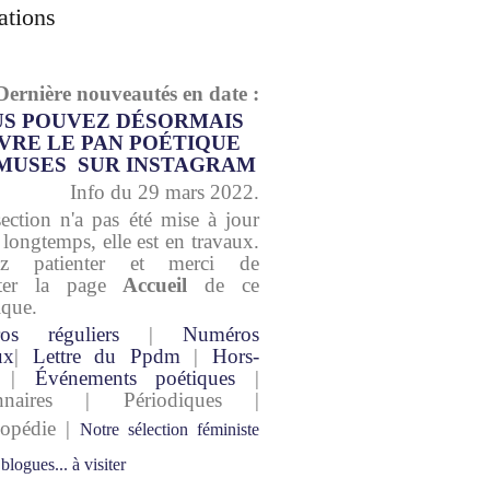
ations
Dernière nouveautés en date :
S POUVEZ DÉSORMAIS
VRE LE PAN POÉTIQUE
MUSES SUR INSTAGRAM
Info du 29 mars 2022.
section n'a pas été mise à jour
 longtemps, elle est en travaux.
lez patienter et merci de
lter la page
Accueil
de ce
ique.
os réguliers
|
Numéros
ux
|
Lettre du Ppdm
|
Hors-
|
Événements poétiques
|
onnaires | Périodiques |
lopédie |
Notre sélection féministe
 blogues... à visiter