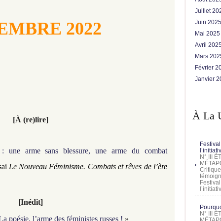
Juillet 2
EMBRE 2022
Juin 202
Mai 202
Avril 202
Mars 20
Février 
Janvier 
À La 
[
À (re)lire]
Festival
 : une arme sans blessure, une arme du combat
l’initia
N° III
MÉTAPO
sai
Le Nouveau Féminisme. Combats et rêves de l’ère
Critique
témoign
Festival
l’initia
[Inédit]
Pourquoi
N° III
La poésie, l’arme des féministes russes !
»
MÉTAPO