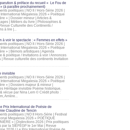
 parution & préface du recueil « Le Fou de
» (à paraître prochainement)
nts poétiques | NO II / Hors-Série 2026 |
l International Megalesia 2026 « Poétique
ère » | Dossier mineur | Articles &
ages | Métiers du livre | Philosophies &
Revue Culturelle des Continents /
ns à lire |...
on à voir le spectacle : « Femmes en effets »
nts poétiques | NO II / Hors-Série 2026 |
l International Megalesia 2026 « Poétique
ère » | Bémols artistiques | Agenda
ue & poétique / Invitations à voir / Annonces
 | Revue culturelle des continents Invitation
 invisible
nts poétiques | NO II / Hors-Série 2026 |
l International Megalesia 2026 « Poétique
ière » | Dossiers majeur & mineur |
ges Héritage invisible Poème historique,
e & vécue par Nina Lem © Crédit photo :
, Arrière...
Le Prix International de Poésie de
mie Claudine de Tencin
nts poétiques | NO II Hors-Série | Festival
tional Megalesia 2026 « POÉTIQUE
IÈRE » | Distinctions 2026 | Prix poétiques
és par la SIÉFÉGP le 1er Mai | Revue
ine 2026 | Le Prix International Poésie de