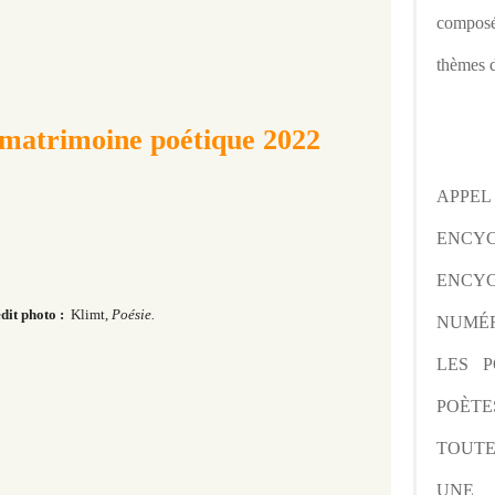
composé
thèmes d
 matrimoine poétique 2022
APPE
ENCY
ENCYC
dit photo :
Klimt,
Poésie.
NUMÉR
LES P
POÈTE
TOUTE
UNE 