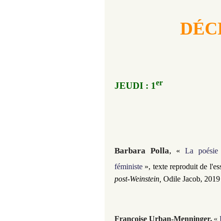
DÉC
er
JEUDI : 1
Barbara Polla
,
«
La poésie
féministe
»,
t
exte reproduit de l'es
post-Weinstein,
Odile Jacob, 2019
Françoise Urban-Menninger,
«