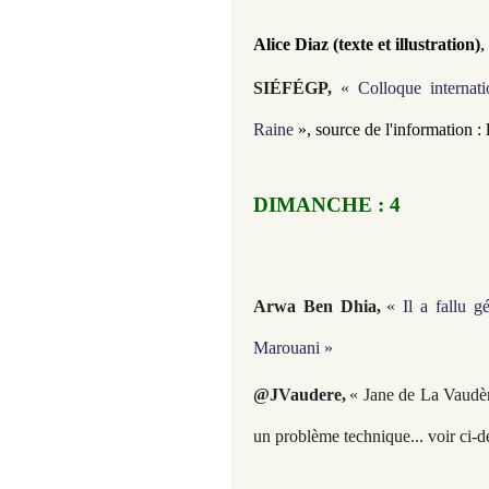
,
Alice Diaz (texte et illustration)
SIÉFÉGP
,
«
Colloque internat
Raine
», source de l'information : 
DIMANCHE : 4
Arwa Ben Dhia,
«
Il a fallu 
Marouani
»
@JVaudere,
« Jane de La Vaudère
un problème technique... voir ci-d