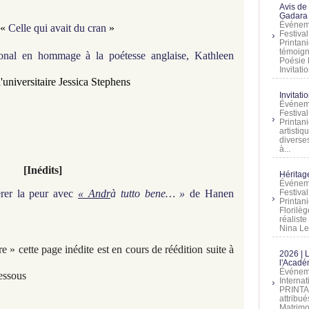
Avis de
Gadara 
Événeme
«
Celle qui avait du cran
»
Festiva
Printani
témoign
ional en hommage à la poétesse anglaise, Kathleen
Poésie 
Invitatio
l'universitaire Jessica Stephens
Invitati
Événeme
Festiva
Printani
artistiq
diverses
à...
[Inédits]
Héritage
Événeme
gérer la peur avec
« Andr
à
tutto bene… »
de Hanen
Festiva
Printan
Florilè
réalist
Nina Lem
 » cette page inédite est en cours de réédition suite à
2026 | 
l'Acadé
Événeme
essous
Interna
PRINTAN
attribu
Matrimo