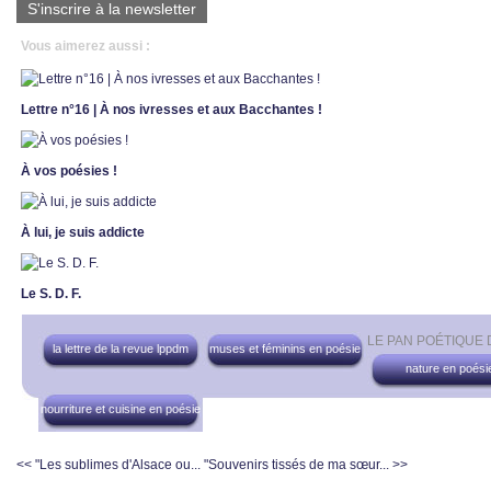
S'inscrire à la newsletter
Vous aimerez aussi :
Lettre n°16 | À nos ivresses et aux Bacchantes !
À vos poésies !
À lui, je suis addicte
Le S. D. F.
LE PAN POÉTIQUE
la lettre de la revue lppdm
muses et féminins en poésie
nature en poési
nourriture et cuisine en poésie
<< "Les sublimes d'Alsace ou...
"Souvenirs tissés de ma sœur... >>