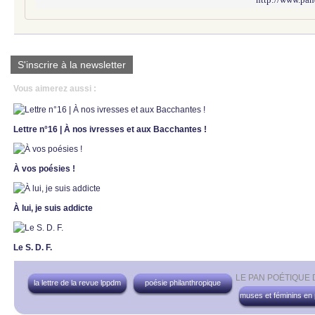
S'inscrire à la newsletter
Vous aimerez aussi :
Lettre n°16 | À nos ivresses et aux Bacchantes !
À vos poésies !
À lui, je suis addicte
Le S. D. F.
LE PAN POÉTIQUE
la lettre de la revue lppdm
poésie philanthropique
muses et féminins en