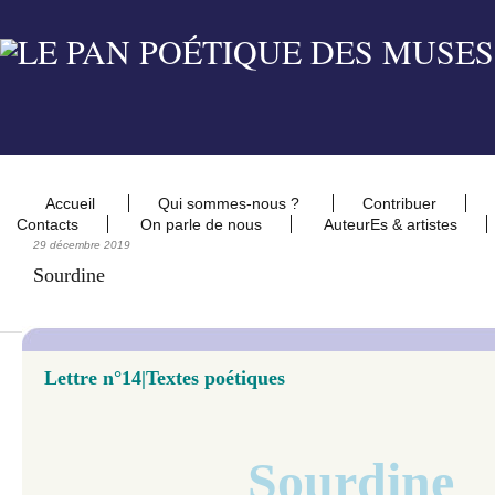
Accueil
Qui sommes-nous ?
Contribuer
Contacts
On parle de nous
AuteurEs & artistes
29 décembre 2019
Sourdine
Lettre n°
14|Textes poétiques
Sourdine