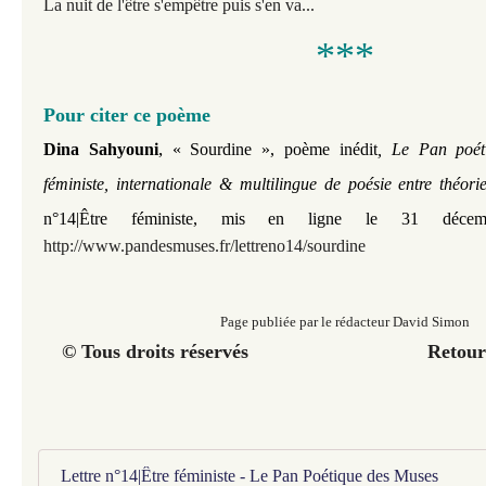
La nuit de l'être s'empêtre puis s'en va...
***
Pour citer ce poème
,
Dina Sahyouni
« Sourdine
», poème inédit
,
Le Pan poét
féministe, internationale & multilingue de poésie entre théor
n°14|Être féministe
, mis en ligne le 31 décem
http://www.pandesmuses.fr/lettreno14/sourdine
Page publiée par le rédacteur David Simon
© Tous droits réservés Retour a
Lettre n°14|Être féministe - Le Pan Poétique des Muses