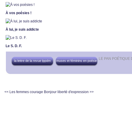
À vos poésies !
À lui, je suis addicte
Le S. D. F.
LE PAN POÉTIQUE
la lettre de la revue lppdm
muses et féminins en poésie
<< Les femmes courage
Bonjour liberté d'expression >>