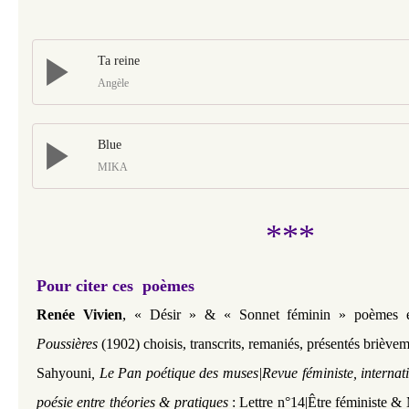
Ta reine
Angèle
Blue
MIKA
***
Pour citer ces poèmes
,
Renée Vivien
« Désir » & « Sonnet féminin » poèmes e
Poussières
(1902) choisis, transcrits, remaniés, présentés brièv
Sahyouni
, Le Pan poétique des muses|Revue féministe, internat
poésie entre théories & pratiques
: Lettre n°14|Être féministe &