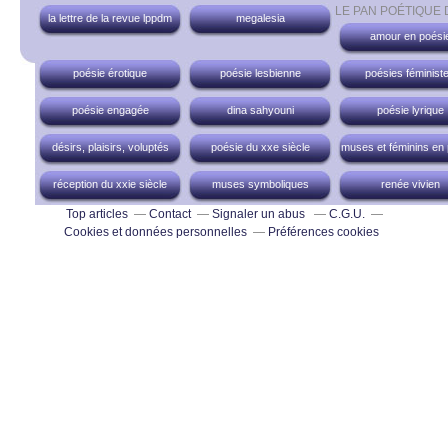
LE PAN POÉTIQUE
la lettre de la revue lppdm
megalesia
amour en poési
poésie érotique
poésie lesbienne
poésies féminist
poésie engagée
dina sahyouni
poésie lyrique
désirs, plaisirs, voluptés
poésie du xxe siècle
muses et féminins en
réception du xxie siècle
muses symboliques
renée vivien
Top articles
Contact
Signaler un abus
C.G.U.
Cookies et données personnelles
Préférences cookies