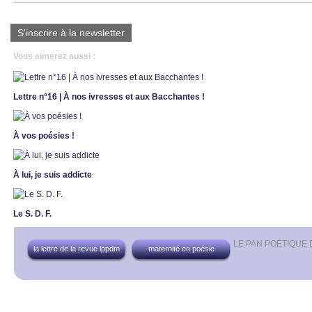
S'inscrire à la newsletter
Vous aimerez aussi :
Lettre n°16 | À nos ivresses et aux Bacchantes !
À vos poésies !
À lui, je suis addicte
Le S. D. F.
LE PAN POÉTIQUE
la lettre de la revue lppdm
maternité en poésie