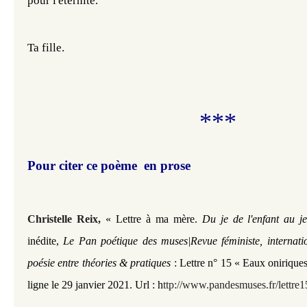
pour l'éternité.
Ta fille.
***
Pour citer ce poème en prose
Christelle Reix
,
« Lettre à ma mère.
Du je de l'enfant au j
inédite,
Le Pan poétique des muses|Revue féministe, internati
poésie entre théories & pratiques
: Lettre n° 15
« Eaux oniriques
ligne le 29 janvier 2021.
Url :
h
ttp://www.pandesmuses.fr/lettre1