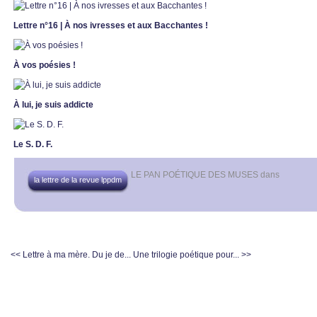
Lettre n°16 | À nos ivresses et aux Bacchantes !
À vos poésies !
À lui, je suis addicte
Le S. D. F.
LE PAN POÉTIQUE DES MUSES
dans
la lettre de la revue lppdm
<< Lettre à ma mère. Du je de...
Une trilogie poétique pour... >>