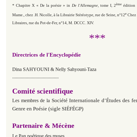
ème
* Chapitre X « De la poésie » in
De l'Allemagne
, tome I, 2
édition 
e
Mame., chez .H. Nicolle, à la Librairie Stéréotype, rue de Seine, n°12
Chez 
Libraires, rue du Pot-de-Fer, n°14, M. DCCC. XIV.
***
Directrices de l'Encyclopédie
Dina SAHYOUNI & Nelly Sahyouni-Taza
......................................
Comité scientifique
Société Internationale d’Études des f
Les membres de la
Genre en Poésie (sigle SIÉFÉGP)
Partenaire & Mécène
Le Pan poétique des muses