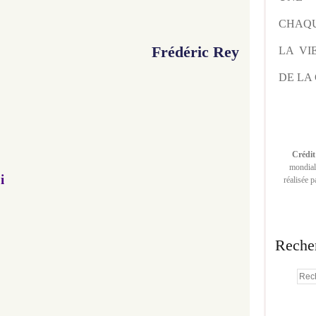
CHAQU
Frédéric Rey
LA VI
DE LA 
Crédit
mondiale
i
réalisée 
Reche