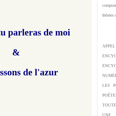
composé
thèmes d
u parleras de moi
APPE
&
ENCY
ENCYC
issons de l'azur
NUMÉR
LES P
POÈTE
TOUTE
UNE 