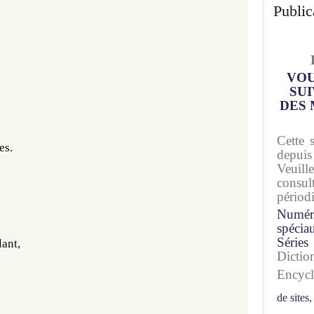
Public
VOU
SUI
DES 
Cette 
es.
depuis
Veuil
consu
périod
Numér
spécia
Séries
lant,
Dicti
Encyc
de sites,