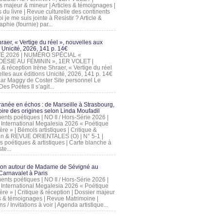
s majeur & mineur | Articles & témoignages |
s du livre | Revue culturelle des continents
 je me suis jointe à Resistir ? Article &
phie (fournie) par...
raer, « Vertige du réel », nouvelles aux
 Unicité, 2026, 141 p. 14€
 ÉTÉ 2026 | NUMÉRO SPÉCIAL «
ÉSIE AU FÉMININ », 1ER VOLET |
 & réception Irène Shraer, « Vertige du réel
lles aux éditions Unicité, 2026, 141 p. 14€
 par Maggy de Coster Site personnel Le
es Poètes Il s’agit...
ranée en échos : de Marseille à Strasbourg,
ire des origines selon Linda Moufadil
nts poétiques | NO II / Hors-Série 2026 |
l International Megalesia 2026 « Poétique
ère » | Bémols artistiques | Critique &
on & REVUE ORIENTALES (O) | N° 5-1 |
s poétiques & artistiques | Carte blanche à
te...
ion autour de Madame de Sévigné au
arnavalet à Paris
nts poétiques | NO II / Hors-Série 2026 |
l International Megalesia 2026 « Poétique
ère » | Critique & réception | Dossier majeur
les & témoignages | Revue Matrimoine |
ons / Invitations à voir | Agenda artistique...