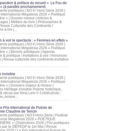
 parution & préface du recueil « Le Fou de
» (à paraître prochainement)
nts poétiques | NO II / Hors-Série 2026 |
l International Megalesia 2026 « Poétique
ère » | Dossier mineur | Articles &
ages | Métiers du livre | Philosophies &
Revue Culturelle des Continents /
ns à lire |...
on à voir le spectacle : « Femmes en effets »
nts poétiques | NO II / Hors-Série 2026 |
l International Megalesia 2026 « Poétique
ère » | Bémols artistiques | Agenda
ue & poétique / Invitations à voir / Annonces
 | Revue culturelle des continents Invitation
 invisible
nts poétiques | NO II / Hors-Série 2026 |
l International Megalesia 2026 « Poétique
ière » | Dossiers majeur & mineur |
ges Héritage invisible Poème historique,
e & vécue par Nina Lem © Crédit photo :
, Arrière...
Le Prix International de Poésie de
mie Claudine de Tencin
nts poétiques | NO II Hors-Série | Festival
tional Megalesia 2026 « POÉTIQUE
IÈRE » | Distinctions 2026 | Prix poétiques
és par la SIÉFÉGP le 1er Mai | Revue
ine 2026 | Le Prix International Poésie de