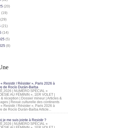
025
(20)
5
(19)
5
(29)
5
(21)
25
(14)
2025
(5)
2025
(8)
Une
 « Resistir / Résister », Paris 2026 à
tive de Rocío Durán-Barba
 ÉTÉ 2026 | NUMÉRO SPÉCIAL «
ÉSIE AU FÉMININ », 1ER VOLET |
 & réception | Dossier mineur | Articles &
ages | Revue culturelle des continents
 « Resistir / Résister », Paris 2026 à
tive de Rocío Durán-Barba Article...
 je me suis jointe à Resistir ?
 ÉTÉ 2026 | NUMÉRO SPÉCIAL «
ÉSIE AU FÉMININ », 1ER VOLET |