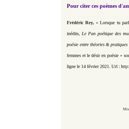
Pour citer ces poèmes d'a
Frédéric Rey,
« Lorsque tu par
inédits
,
Le Pan poétique des muse
poésie entre théories & pratique
femmes et le désir en poésie » so
ligne le 14 février 2021.
Url :
h
ttp
Mis