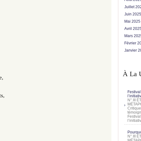
Juillet 2
Juin 202
Mai 202
Avril 202
Mars 20
Février 
Janvier 
À La 
e,
Festival
s,
l’initia
N° III
MÉTAPO
Critique
témoign
Festival
l’initia
Pourquoi
N° III
MÉTAPO