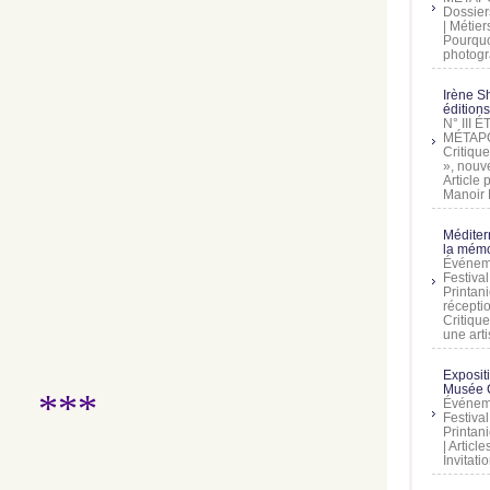
Dossier
| Métier
Pourquoi
photogra
Irène Sh
éditions
N° III
MÉTAPO
Critique
», nouve
Article
Manoir D
Méditer
la mémo
Événeme
Festiva
Printani
récepti
Critique
une artis
Exposit
Musée C
***
Événeme
Festiva
Printani
| Artic
Invitati