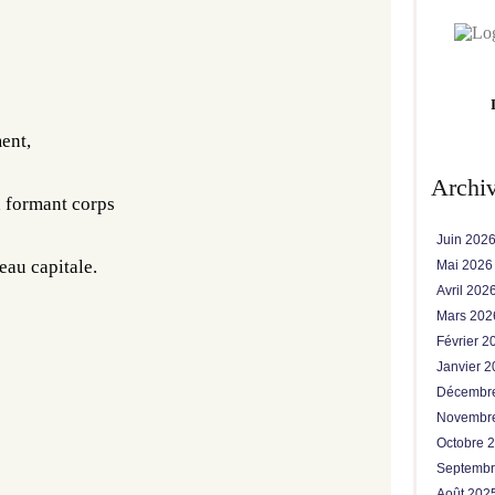
ent,
Archi
 formant corps
Juin 202
eau capitale.
Mai 202
Avril 202
Mars 20
Février 
Janvier 
Décembr
Novembr
Octobre 
Septemb
Août 202