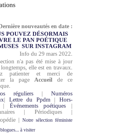
ations
Dernière nouveautés en date :
S POUVEZ DÉSORMAIS
VRE LE PAN POÉTIQUE
MUSES SUR INSTAGRAM
Info du 29 mars 2022.
section n'a pas été mise à jour
 longtemps, elle est en travaux.
lez patienter et merci de
lter la page
Accueil
de ce
ique.
os réguliers
|
Numéros
ux
|
Lettre du Ppdm
|
Hors-
|
Événements poétiques
|
onnaires | Périodiques |
lopédie |
Notre sélection féministe
 blogues... à visiter