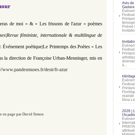
Avis de
mour
Gadara 
Événeme
Festiva
Printani
témoign
leras de moi
»
& « Les frissons de l'azur
»
poèmes
Poésie 
Invitatio
s|Revue féministe, internationale & multilingue de
Invitati
Événeme
s
: Événement poétique|
Le Printemps des Poètes « Les
Festiva
Printani
artistiq
us la direction de Françoise Urban-Menninger, mis en
diverses
à...
://www.pandesmuses.fr/desir/fr-azur
Héritage
Événeme
Festiva
Printan
Florilè
réalist
Nina Lem
2026 | 
e en page par David Simon
l'Acadé
Événeme
Interna
PRINTAN
attribu
Matrimo