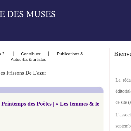
Bienv
s ?
Contribuer
Publications &
AuteurEs & artistes
es Frissons De L'azur
La rédac
éditoria
ce site 
 Printemps des Poètes | « Les femmes & le
L’asso
septemb