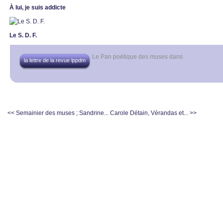
À lui, je suis addicte
Le S. D. F.
Le Pan poétique des muses
dans
la lettre de la revue lppdm
<< Semainier des muses ; Sandrine...
Carole Détain, Vérandas et... >>