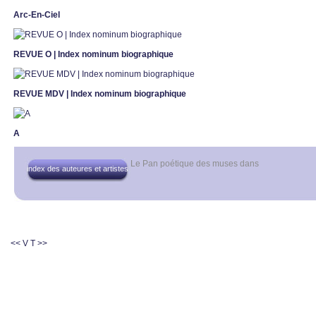
Arc-En-Ciel
REVUE O | Index nominum biographique
REVUE MDV | Index nominum biographique
A
Le Pan poétique des muses
dans
index des auteures et artistes
<< V
T >>