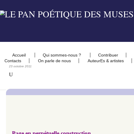
Accueil
Qui sommes-nous ?
Contribuer
Contacts
On parle de nous
AuteurEs & artistes
23 octobre 2011
U
Page en perpétuelle construction