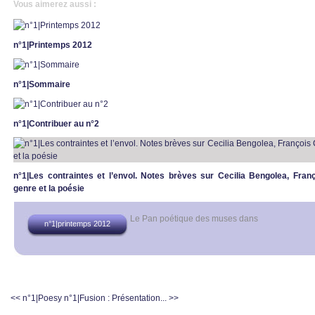
Vous aimerez aussi :
n°1|Printemps 2012
n°1|Sommaire
n°1|Contribuer au n°2
n°1|Les contraintes et l’envol. Notes brèves sur Cecilia Bengolea, Fran
genre et la poésie
Le Pan poétique des muses
dans
n°1|printemps 2012
<< n°1|Poesy
n°1|Fusion : Présentation... >>