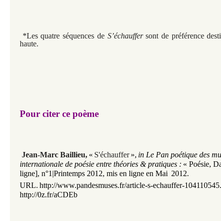
*Les quatre séquences de
S’échauffer
sont de préférence dest
haute.
Pour citer ce poème
Jean-Marc Baillieu
,
«
S'échauffer
»
,
in Le Pan poétique des m
internationale de poésie entre théories & pratiques :
« Poésie, D
ligne], n°1|Printemps 2012, mis en ligne en Mai
2012.
URL.
http://www.pandesmuses.fr/article-s-echauffer-104110545
http://0z.fr/aCDEb