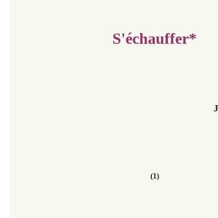
S'échauffer*
J
(1)