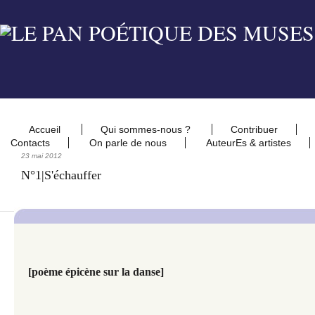
Accueil
Qui sommes-nous ?
Contribuer
Contacts
On parle de nous
AuteurEs & artistes
23 mai 2012
N°1|S'échauffer
[poème épicène sur la danse]