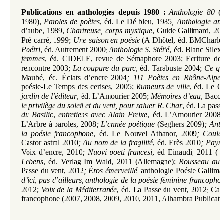
Publications en anthologies depuis 1980 :
Anthologie 80
(
1980),
Paroles de poètes
, éd. Le Dé bleu, 1985
, Anthologie a
d’aube, 1989,
Chartreuse, corps mystique
, Guide Gallimard, 2
Pré carré, 1999
;
Une saison en poésie
(A Dhôtel, éd. BMCharle
Poétri
, éd. Autrement 2000
Anthologie S. Stétié
, éd. Blanc Sile
;
femmes
, éd. CIDELE, revue de Sémaphore 2003; Ecriture de
rencontre 2003
;
La coupure du parc
, éd. Tarabuste 2004;
Ce q
Maubé, éd. Éclats d’encre 2004
; 111 Poètes en Rhône-Alpe
poésie-Le Temps des cerises, 2005
;
Rumeurs de ville
, éd. Le
jardin de l’éditeur
, éd. L’Amourier 2005;
Mémoires d’eau
, Bac
le privilège du soleil et du vent, pour saluer R. Char
, éd. La pas
du Basilic
,
entretiens avec Alain Freixe
, éd. L’Amourier 200
L’Arbre à paroles, 2008
; L’année poétique
(Seghers 2009)
; An
la poésie francophone
, éd. Le Nouvel Athanor, 2009
; Coul
Castor astral 2010
; Au nom de la fragilité
, éd. Erès 2010
; Pay
Voix d’encre, 2010
; Nuovi poeti francesi
, éd Einaudi, 2011 ( I
Lebens
, éd. Verlag Im Wald, 2011 (Allemagne);
Rousseau au 
Passe du vent, 2012
; Éros émerveillé
, anthologie Poésie Galli
d’ici, pas d’ailleurs, anthologie de la poésie féminine francoph
2012;
Voix de la Méditerranée
, éd. La Passe du vent, 2012
Ca
;
francophone (2007, 2008, 2009, 2010, 2011, Alhambra Publicat