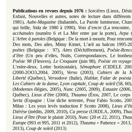
Publications en revues depuis 1976
:
Sorcières
(Lieux, Désir
Enfant, Nouvelles et autres,
notes de lecture dans différen
1981)
,
Aube-Magazine
(Italianités, La Parole lumineuse, Chant
qui brille,
Sida de 1980 à 1990)
,
Voix d’encre
(La rencontre,
acchanales
(numéro 6 et La Mer entre par la porte)
,
Arpa
(
L’Arbre à paroles
(Belgique : De la mort à mourir, Pour rencontr
Des mots, Des ailes, Mimy Kimet, L’œil au balcon 1995-2
poètes
(Belgique : 97),
Aires
(Déchiffrement),
Poésie-Renco
d’être
(Un peu d’elles, Nuits, Correspondances, Le bonheu
Poésie 98
(Fleuves),
Le Croquant
(juin 98),
Poésie en voyage
L’entre-deux, Lettre horizontale),
Sémaphore
(CIDELE 2002
(2000-2OO3,2004, 2005)
, Verso
(2003)
, Cahiers de la 
Liberté
(Québec)
, Versodove
(Italie)
,
Hablar, Falar de poesia
Les Cahiers de la danse
, Lyon capitale
, Coup de soleil
(58, 60)
(Modernes élégies, 2005)
, Nunc
(2005, 2009)
, Estuaire
(2006, 
Québec)
,
Lieux d’être
(2006)
, Thauma
(Éros, 2007, Le corps 
Serta
(Espagne : Une tâche terrestre, Pour Fabio Scotto, 200
Milan : Les yeux levés traduction F Scotto 2008)
, Lieux d’êt
Diérèse
(inédits, 2009, 2010),
Ca presse
(URDLA, 2009),
Tha
Lieux d’être
(Pour le plaisir 2010),
Nunc
(20 et 22, 2011)
,
Tha
Europe
(993 et 995, 2011 et 2012),
Thauma
« Patience » 2013
2013),
Coup de soleil
(2013)