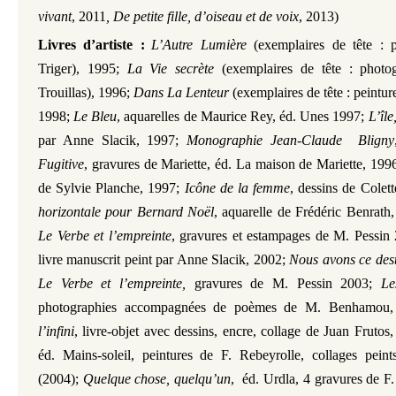
vivant
,
2011
, De petite fille, d’oiseau et de voix
, 2013)
Livres d’artiste
:
L’Autre Lumière
(exemplaires de tête : 
Triger), 1995;
La Vie secrète
(exemplaires de tête : photo
Trouillas), 1996;
Dans La Lenteur
(exemplaires de tête : peintur
1998;
Le Bleu
, aquarelles de Maurice Rey, éd. Unes 1997;
L’île
par Anne Slacik, 1997;
Monographie Jean-Claude Bligny
Fugitive
, gravures de Mariette, éd. La maison de Mariette, 199
de Sylvie Planche, 1997;
Icône de la femme
, dessins de Colet
horizontale pour Bernard Noël
, aquarelle de Frédéric Benrath
Le Verbe et l’empreinte
, gravures et estampages de M. Pessin
livre manuscrit peint par Anne Slacik, 2002;
Nous avons ce dest
Le Verbe et l’empreinte,
gravures de M. Pessin 2003;
Le
photographies accompagnées de poèmes de M. Benhamou
l’infini
, livre-objet avec dessins, encre, collage de Juan Frutos
éd. Mains-soleil, peintures de F. Rebeyrolle, collages pei
(2004);
Quelque chose, quelqu’un
, éd. Urdla, 4 gravures de F