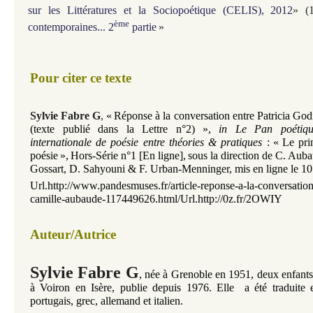
sur les Littératures et la Sociopoétique (CELIS), 2012
» (
ème
contemporaines... 2
partie
»
Pour citer ce texte
Sylvie Fabre G
,
«
Réponse à la conversation entre
Patricia Go
(texte publié dans la Lettre n°2)
»
,
in Le Pan poétiqu
internationale de poésie entre théories & pratiques
:
«
Le pri
poésie
»,
Hors-Série n°1
[En ligne]
,
sous la direction de C. Aub
Gossart, D. Sahyouni & F. Urban-Menninger, mis en ligne le 10
Url.
http://www.pandesmuses.fr/article-reponse-a-la-conversation-
camille-aubaude-117449626.html/Url.http://0z.fr/2OWIY
Auteur/Autrice
Sylvie Fabre G
,
née à Grenoble en 1951, deux enfants,
à Voiron en Isère, publie depuis 1976. Elle a été traduite e
portugais, grec, allemand et italien.