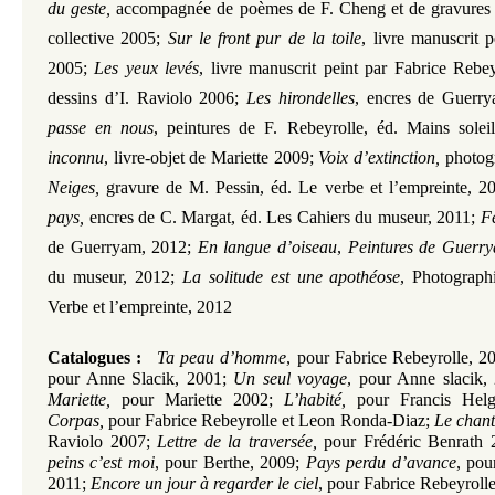
du geste,
accompagnée de poèmes de F. Cheng et de gravures 
collective 2005;
Sur le front pur de la toile
, livre manuscrit 
2005;
Les yeux levés
, livre manuscrit peint par Fabrice Rebe
dessins d’I. Raviolo 2006;
Les hirondelles
, encres de Guerr
passe en nous
, peintures de F. Rebeyrolle, éd. Mains sole
inconnu
, livre-objet de Mariette 2009;
Voix d’extinction,
photogr
Neiges,
gravure de M. Pessin, éd. Le verbe et l’empreinte, 2
pays,
encres de C. Margat, éd. Les Cahiers du museur, 2011;
Fe
de Guerryam, 2012;
En langue d’oiseau
,
Peintures de Guerr
du museur, 2012;
La solitude est une apothéose
, Photograph
Verbe et l’empreinte, 2012
Catalogues :
Ta peau d’homme
, pour Fabrice Rebeyrolle, 2
pour Anne Slacik, 2001;
Un seul voyage
, pour Anne slacik,
Mariette,
pour Mariette 2002;
L’habité,
pour Francis Hel
Corpas,
pour Fabrice Rebeyrolle et Leon Ronda-Diaz;
Le chant 
Raviolo 2007;
Lettre de la traversée,
pour Frédéric Benrath
peins c’est moi
, pour Berthe, 2009;
Pays perdu d’avance
, pou
2011;
Encore un jour à regarder le ciel
, pour Fabrice Rebeyroll