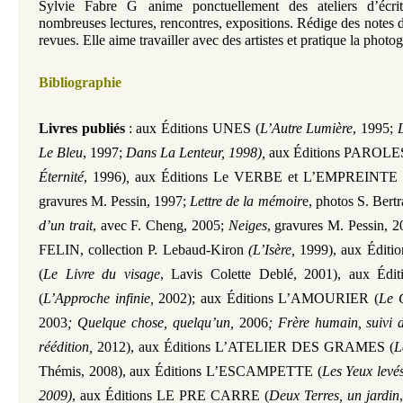
Sylvie Fabre G anime ponctuellement des ateliers d’écrit
nombreuses lectures, rencontres, expositions. Rédige des notes de
revues. Elle aime travailler avec des artistes et pratique la photo
Bibliographie
Livres publiés
:
aux Éditions UNES
(
L’Autre Lumière
, 1995;
Le Bleu
, 1997;
Dans La Lenteur
,
1998),
aux
Éditions
PAROLE
Éternité
, 1996)
,
aux
Éditions
Le VERBE et L’EMPREINTE 
gravures M. Pessin, 1997;
Lettre de la mémoir
e, photos S. Bert
d’un trait
, avec F. Cheng, 2005;
Neiges
,
gravures M. Pessin, 2
FELIN, collection P. Lebaud-Kiron
(L’Isère,
1999),
aux
Éditio
(
Le Livre du visage
,
Lavis Colette Deblé, 2001), aux
Édit
(
L’Approche infinie,
2002)
; aux
Éditions
L’AMOURIER (
Le G
2003
;
Quelque chose, quelqu’un,
2006
;
Frère humain, suivi 
réédition,
2012
),
aux
Éditions
L’ATELIER DES GRAMES (
L
Thémis, 2008), aux
Éditions
L’ESCAMPETTE (
Les Yeux levé
2009)
,
aux
Éditions
LE PRE CARRE (
Deux Terres, un jardin