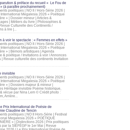
 parution & préface du recueil « Le Fou de
» (à paraître prochainement)
nts poétiques | NO II / Hors-Série 2026 |
l International Megalesia 2026 « Poétique
ère » | Dossier mineur | Articles &
ages | Métiers du livre | Philosophies &
Revue Culturelle des Continents /
ns à lire |...
on à voir le spectacle : « Femmes en effets »
nts poétiques | NO II / Hors-Série 2026 |
l International Megalesia 2026 « Poétique
ère » | Bémols artistiques | Agenda
ue & poétique / Invitations à voir / Annonces
 | Revue culturelle des continents Invitation
 invisible
nts poétiques | NO II / Hors-Série 2026 |
l International Megalesia 2026 « Poétique
ière » | Dossiers majeur & mineur |
ges Héritage invisible Poème historique,
e & vécue par Nina Lem © Crédit photo :
, Arrière...
Le Prix International de Poésie de
mie Claudine de Tencin
nts poétiques | NO II Hors-Série | Festival
tional Megalesia 2026 « POÉTIQUE
IÈRE » | Distinctions 2026 | Prix poétiques
és par la SIÉFÉGP le 1er Mai | Revue
ine 2026 | Le Prix International Poésie de