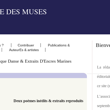
Bienv
s ?
Contribuer
Publications &
AuteurEs & artistes
que Danse & Extraits D'Encres Marines
La rédac
éditoria
ce site 
L’asso
Deux poèmes inédits & extraits reproduits
septemb