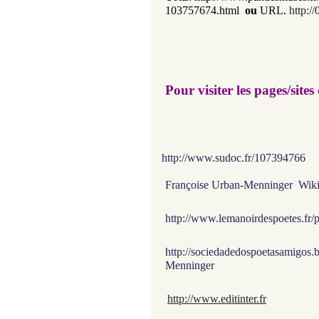
103757674.html
ou
URL.
http:/
Pour visiter les pages/sites
http://www.sudoc.fr/
107394766
Françoise Urban-Menninger Wiki
http://www.lemanoirdespoetes.fr/
http://sociedadedospoetasamigos
Menninger
http://www.editinter.fr