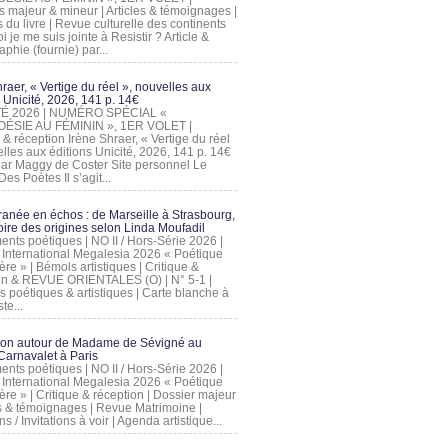
s majeur & mineur | Articles & témoignages |
s du livre | Revue culturelle des continents
 je me suis jointe à Resistir ? Article &
phie (fournie) par...
raer, « Vertige du réel », nouvelles aux
 Unicité, 2026, 141 p. 14€
 ÉTÉ 2026 | NUMÉRO SPÉCIAL «
ÉSIE AU FÉMININ », 1ER VOLET |
 & réception Irène Shraer, « Vertige du réel
lles aux éditions Unicité, 2026, 141 p. 14€
 par Maggy de Coster Site personnel Le
es Poètes Il s’agit...
ranée en échos : de Marseille à Strasbourg,
ire des origines selon Linda Moufadil
nts poétiques | NO II / Hors-Série 2026 |
l International Megalesia 2026 « Poétique
ère » | Bémols artistiques | Critique &
on & REVUE ORIENTALES (O) | N° 5-1 |
s poétiques & artistiques | Carte blanche à
te...
ion autour de Madame de Sévigné au
arnavalet à Paris
nts poétiques | NO II / Hors-Série 2026 |
l International Megalesia 2026 « Poétique
ère » | Critique & réception | Dossier majeur
les & témoignages | Revue Matrimoine |
ons / Invitations à voir | Agenda artistique...