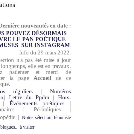
ations
Dernière nouveautés en date :
S POUVEZ DÉSORMAIS
VRE LE PAN POÉTIQUE
MUSES SUR INSTAGRAM
Info du 29 mars 2022.
section n'a pas été mise à jour
 longtemps, elle est en travaux.
lez patienter et merci de
lter la page
Accueil
de ce
ique.
os réguliers
|
Numéros
ux
|
Lettre du Ppdm
|
Hors-
|
Événements poétiques
|
onnaires | Périodiques |
lopédie |
Notre sélection féministe
 blogues... à visiter