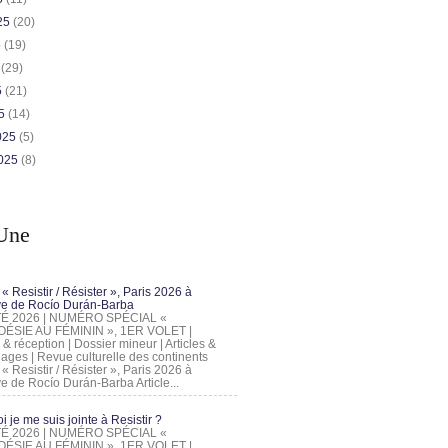
025
(20)
5
(19)
5
(29)
5
(21)
25
(14)
2025
(5)
2025
(8)
Une
 « Resistir / Résister », Paris 2026 à
tive de Rocío Durán-Barba
 ÉTÉ 2026 | NUMÉRO SPÉCIAL «
ÉSIE AU FÉMININ », 1ER VOLET |
 & réception | Dossier mineur | Articles &
ages | Revue culturelle des continents
 « Resistir / Résister », Paris 2026 à
tive de Rocío Durán-Barba Article...
 je me suis jointe à Resistir ?
 ÉTÉ 2026 | NUMÉRO SPÉCIAL «
ÉSIE AU FÉMININ », 1ER VOLET |