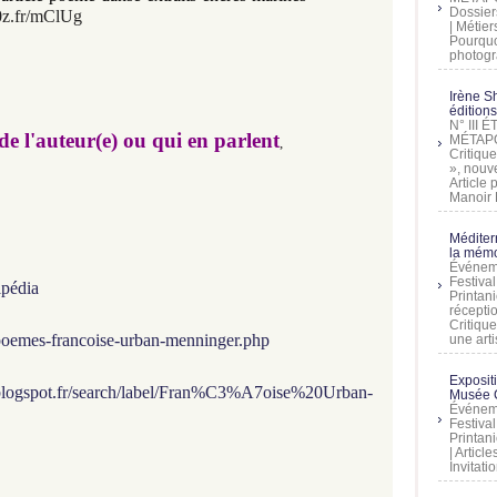
Dossier
/0z.fr/mClUg
| Métier
Pourquoi
photogra
Irène Sh
éditions
N° III
 de l'auteur(e) ou qui en parlent
MÉTAPO
,
Critique
», nouve
Article
Manoir D
Méditer
la mémo
Événeme
Festiva
pédia
Printani
récepti
Critique
poemes-francoise-urban-menninger.php
une artis
Exposit
.blogspot.fr/search/label/Fran%C3%A7oise%20Urban-
Musée C
Événeme
Festiva
Printani
| Artic
Invitati