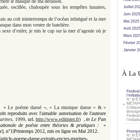
errière le masque de ma déraison.
ée, oscillée, chaloupée sous les tempêtes lunaires,
Juillet 2
Juin 202
is au coït ininterrompu de l’océan infatigué et la mer
Mai 202
usque dans mon ventre de batelière.
Avril 202
sexe d’enfer, je mis le cap sur la mer d’agonie où je
Mars 20
Février 
Janvier 
À La 
Festival
l’initia
N° III
MÉTAPO
,
«
Le poème dansé », « La musique danse » & «
Critique
témoign
aits
reproduits avec l'aimable autorisation de l'auteure
Festival
arines
, 1999
, url.
http://www.editinter.fr
)
,
in Le Pan
l’initia
ationale de poésie entre théories & pratiques :
«
e], n°1|Printemps 2012, mis en ligne en Mai
2012.
Pourquoi
N° III
article-poeme-danse-extraits-encres-marines-
MÉTAPO