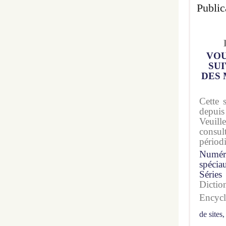
Public
VOU
SUI
DES 
Cette 
depuis
Veuil
consu
périod
Numér
spécia
Séries
Dicti
Encyc
de sites,