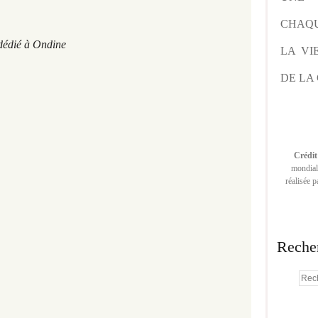
CHAQU
ndine
LA VI
DE LA 
Crédit
mondiale
réalisée 
Reche