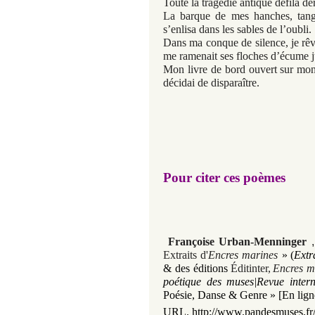
Toute la tragédie antique défila d
La barque de mes hanches, tangu
s’enlisa dans les sables de l’oubli.
Dans ma conque de silence, je rêva
me ramenait ses floches d’écume j
Mon livre de bord ouvert sur mon 
décidai de disparaître.
Pour citer ces poèmes
Françoise Urban-Menninger
Extraits d'
Encres marines
»
(
Extr
& des éditions
Éditinter,
Encres m
poétique des muses|Revue intern
Poésie, Danse & Genre »
[En lign
URL.
http://www.pandesmuses.fr/