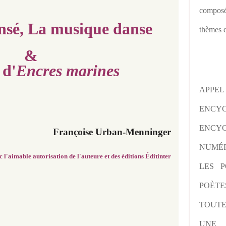
composé
nsé, La musique danse
thèmes d
&
 d'
Encres marines
APPE
ENCY
ENCYC
Françoise Urban-Menninger
NUMÉR
 l'aimable autorisation de l'auteure et des éditions Éditinter
LES P
POÈTE
TOUTE
UNE 