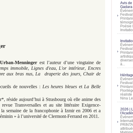
Avis de
Gadara 
Événeme
Festiva
Printani
témoign
Poésie 
Invitatio
Invitati
er
Événeme
Festiva
Printani
artistiq
diverses
 Urban-Menninger
est l’auteur d’une vingtaine de
à...
emps immobile
,
Lignes d'eau
,
L'or intérieur
,
Encres
bre aux bras nus
,
La draperie des jours, Chair de
Héritage
Événeme
Festiva
ecueils de nouvelles :
Les heures bleues
et
La Belle
Printan
Florilè
réalist
Nina Lem
ter*, réside aujourd’hui à Strasbourg où elle anime des
a revue Transversalles et au site littéraire Exigence-
2026 | 
 de la semaine de la francophonie à Izmir en 2006 et a
l'Acadé
féminin » à l’université de Clermont-Ferrand en 2011.
Événeme
Interna
PRINTAN
attribu
Matrimo