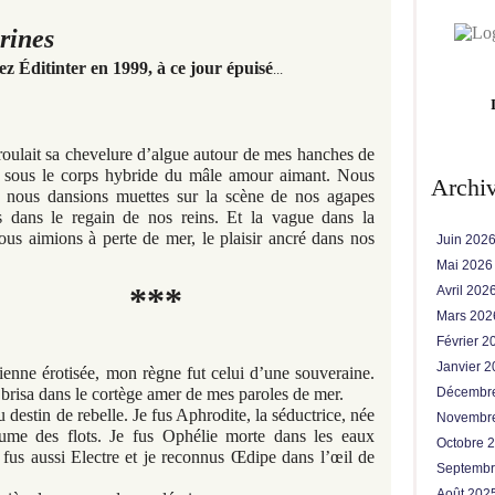
rines
z Éditinter en 1999, à ce jour épuisé
...
oulait sa chevelure d’algue autour de mes hanches de
s sous le corps hybride du mâle amour aimant. Nous
Archi
, nous dansions muettes sur la scène de nos agapes
 dans le regain de nos reins. Et la vague dans la
ous aimions à perte de mer, le plaisir ancré dans nos
Juin 202
Mai 202
***
Avril 202
Mars 20
Février 
Janvier 
enne érotisée, mon règne fut celui d’une souveraine.
risa dans le cortège amer de mes paroles de mer.
Décembr
au destin de rebelle. Je fus Aphrodite, la séductrice, née
Novembr
ume des flots. Je fus Ophélie morte dans les eaux
Octobre 
fus aussi Electre et je reconnus Œdipe dans l’œil de
Septemb
Août 202