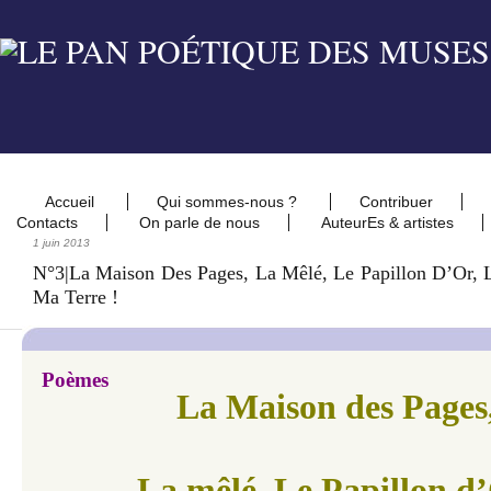
Accueil
Qui sommes-nous ?
Contribuer
Contacts
On parle de nous
AuteurEs & artistes
1 juin 2013
N°3|La Maison Des Pages, La Mêlé, Le Papillon D’Or, 
Ma Terre !
Poèmes
La Maison des Pages
La mêlé,
Le Papillon d’