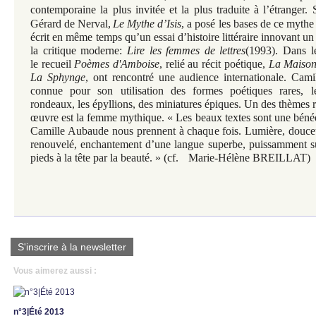
contemporaine la plus invitée et la plus traduite à l’étranger.
Gérard de Nerval,
Le Mythe d’Isis
, a posé les bases de ce mythe li
écrit en même temps qu’un essai d’histoire littéraire innovant u
la critique moderne:
Lire les femmes de lettres
(1993). Dans l
le recueil
Poèmes d'Amboise
, relié au récit poétique,
La Maison
La Sphynge
, ont rencontré une audience internationale. Cam
connue pour son utilisation des formes poétiques rares, le
rondeaux, les épyllions, des miniatures épiques. Un des thèmes 
œuvre est la femme mythique.
« Les beaux textes sont une béné
Camille Aubaude nous prennent à chaque fois. Lumière, douceur,
renouvelé, enchantement d’une langue superbe, puissamment sub
pieds à la tête par la beauté. » (cf. Marie-Hélène BREILLAT)
S'inscrire à la newsletter
Vous aimerez aussi :
n°3|Été 2013