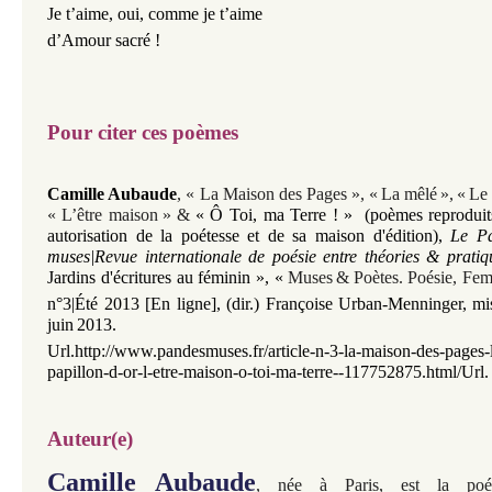
Je t’aime, oui, comme je t’aime
d’Amour sacré !
Pour citer ces poèmes
Camille Aubaude
,
« La Maison des Pages »,
«
La mêlé
»
,
«
Le 
«
L’être maison
»
&
«
Ô Toi, ma Terre !
»
(poèmes reproduit
autorisation de la poétesse et de sa maison d'édition
)
,
Le Pa
muses|Revue internationale de poésie entre théories & pratiq
Jardins d'écritures au féminin »,
«
Muses
&
Poètes
.
Poésie, Fe
n°3|Été 2013 [En ligne],
(dir.) Françoise Urban-Menninger
,
mi
juin
2013.
Url.
http://www.pandesmuses.fr/article-n-3-la-maison-des-pages-
papillon-d-or-l-etre-maison-o-toi-ma-terre--117752875.html/Url.
Auteur(e)
Camille Aubaude
, née à Paris, est la poéte