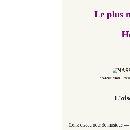
Le plus 
H
©Crédit photo :
Nas
L’ois
Long oiseau note de musique — 