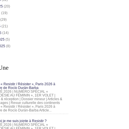
025
(20)
5
(19)
5
(29)
5
(21)
25
(14)
2025
(5)
2025
(8)
Une
 « Resistir / Résister », Paris 2026 à
tive de Rocío Durán-Barba
 ÉTÉ 2026 | NUMÉRO SPÉCIAL «
ÉSIE AU FÉMININ », 1ER VOLET |
 & réception | Dossier mineur | Articles &
ages | Revue culturelle des continents
 « Resistir / Résister », Paris 2026 à
tive de Rocío Durán-Barba Article...
 je me suis jointe à Resistir ?
 ÉTÉ 2026 | NUMÉRO SPÉCIAL «
ÉSIE AU FÉMININ », 1ER VOLET |