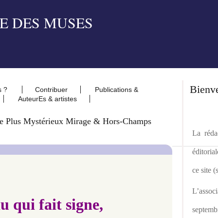
Bienv
s ?
Contribuer
Publications &
AuteurEs & artistes
 Le Plus Mystérieux Mirage & Hors-Champs
La rédac
éditoria
ce site 
L’asso
u qui fait signe,
septemb