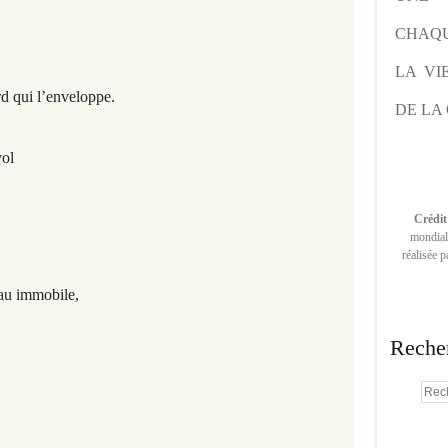
CHAQU
LA VI
ard qui l’enveloppe.
DE LA 
vol
Crédit
mondiale
réalisée 
eau immobile,
Reche