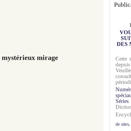
Public
VOU
SUI
DES 
s mystérieux mirage
Cette 
depuis
Veuil
consu
périod
Numér
spécia
Séries
Dicti
Encyc
de sites,