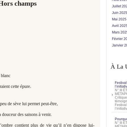
Hors champs
Juillet 2
Juin 202
Mai 202
Avril 202
Mars 20
Février 
Janvier 
À La 
 blanc
Festival
raient cette épure.
l’initia
N° III
MÉTAPO
Critique
témoign
 peu de sève lui permet peut-être,
Festival
l’initia
a douceur des saisons à venir.
Pourquoi
N° III
’ombre contient plus de vie qu’il n’en dispose lui-
MÉTAPO