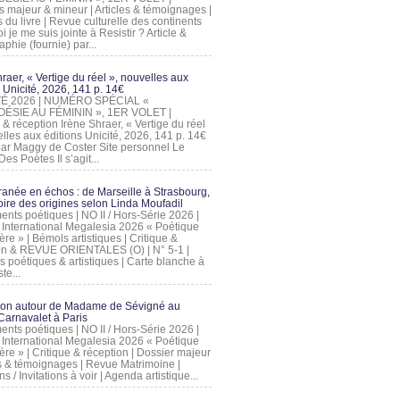
s majeur & mineur | Articles & témoignages |
s du livre | Revue culturelle des continents
 je me suis jointe à Resistir ? Article &
phie (fournie) par...
raer, « Vertige du réel », nouvelles aux
 Unicité, 2026, 141 p. 14€
 ÉTÉ 2026 | NUMÉRO SPÉCIAL «
ÉSIE AU FÉMININ », 1ER VOLET |
 & réception Irène Shraer, « Vertige du réel
lles aux éditions Unicité, 2026, 141 p. 14€
 par Maggy de Coster Site personnel Le
es Poètes Il s’agit...
ranée en échos : de Marseille à Strasbourg,
ire des origines selon Linda Moufadil
nts poétiques | NO II / Hors-Série 2026 |
l International Megalesia 2026 « Poétique
ère » | Bémols artistiques | Critique &
on & REVUE ORIENTALES (O) | N° 5-1 |
s poétiques & artistiques | Carte blanche à
te...
ion autour de Madame de Sévigné au
arnavalet à Paris
nts poétiques | NO II / Hors-Série 2026 |
l International Megalesia 2026 « Poétique
ère » | Critique & réception | Dossier majeur
les & témoignages | Revue Matrimoine |
ons / Invitations à voir | Agenda artistique...