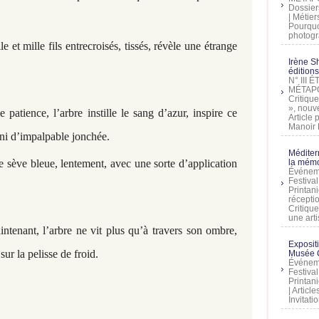
Dossier
| Métier
Pourquoi
photogra
e et mille fils entrecroisés, tissés, révèle une étrange
Irène Sh
éditions
N° III
MÉTAPO
Critique
», nouve
patience, l’arbre instille le sang d’azur, inspire ce
Article
Manoir D
fini d’impalpable jonchée.
Méditer
la mémo
de sève bleue, lentement, avec une sorte d’application
Événeme
Festiva
Printani
récepti
Critique
une artis
aintenant, l’arbre ne vit plus qu’à travers son ombre,
Exposit
ur la pelisse de froid.
Musée C
Événeme
Festiva
Printani
| Artic
Invitati