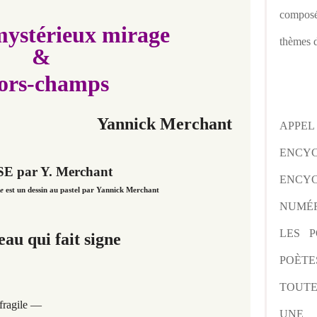
composé
mystérieux mirage
thèmes d
&
ors-champs
Yannick Merchant
APPE
ENCY
ENCYC
se
est
un dessin au
pastel par Yannick Merchant
NUMÉR
LES P
eau qui fait signe
POÈTE
TOUTE
fragile —
UNE 