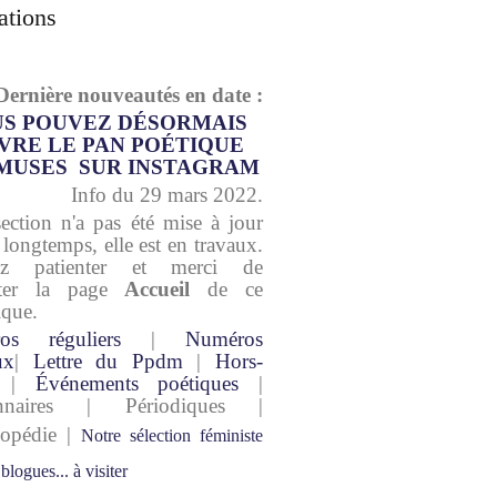
ations
Dernière nouveautés en date :
S POUVEZ DÉSORMAIS
VRE LE PAN POÉTIQUE
MUSES SUR INSTAGRAM
Info du 29 mars 2022.
section n'a pas été mise à jour
 longtemps, elle est en travaux.
lez patienter et merci de
lter la page
Accueil
de ce
ique.
os réguliers
|
Numéros
ux
|
Lettre du Ppdm
|
Hors-
|
Événements poétiques
|
onnaires | Périodiques |
lopédie |
Notre sélection féministe
 blogues... à visiter