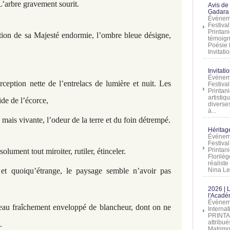
L’arbre gravement sourit.
Avis de
Gadara 
Événeme
Festiva
Printani
tion de sa Majesté endormie, l’ombre bleue désigne,
témoign
Poésie 
Invitatio
Invitati
Événeme
rception nette de l’entrelacs de lumière et nuit. Les
Festiva
Printani
artistiq
ide de l’écorce,
diverses
à...
e mais vivante, l’odeur de la terre et du foin détrempé.
Héritage
Événeme
Festiva
Printan
olument tout miroiter, rutiler, étinceler.
Florilè
réalist
Nina Lem
 et quoiqu’étrange, le paysage semble n’avoir pas
2026 | 
l'Acadé
Événeme
deau fraîchement enveloppé de blancheur, dont on ne
Interna
PRINTAN
attribu
.
Matrimo