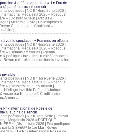
 parution & préface du recueil « Le Fou de
» (à paraître prochainement)
nts poétiques | NO II / Hors-Série 2026 |
l International Megalesia 2026 « Poétique
ère » | Dossier mineur | Articles &
ages | Métiers du livre | Philosophies &
Revue Culturelle des Continents /
ns à lire |...
on à voir le spectacle : « Femmes en effets »
nts poétiques | NO II / Hors-Série 2026 |
l International Megalesia 2026 « Poétique
ère » | Bémols artistiques | Agenda
ue & poétique / Invitations à voir / Annonces
 | Revue culturelle des continents Invitation
 invisible
nts poétiques | NO II / Hors-Série 2026 |
l International Megalesia 2026 « Poétique
ière » | Dossiers majeur & mineur |
ges Héritage invisible Poème historique,
e & vécue par Nina Lem © Crédit photo :
, Arrière...
Le Prix International de Poésie de
mie Claudine de Tencin
nts poétiques | NO II Hors-Série | Festival
tional Megalesia 2026 « POÉTIQUE
IÈRE » | Distinctions 2026 | Prix poétiques
és par la SIÉFÉGP le 1er Mai | Revue
ine 2026 | Le Prix International Poésie de