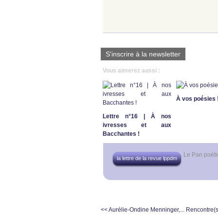
S'inscrire à la newsletter
Vous aimerez aussi :
À vos poésies 
Lettre n°16 | À nos
ivresses et aux
Bacchantes !
Le Pan poét
la lettre de la revue lppdm
<< Aurélie-Ondine Menninger,...
Rencontre(s)