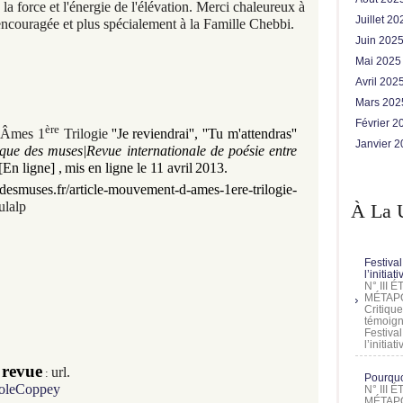
e la force et l'énergie de l'élévation.
Merci chaleureux à
Juillet 2
 encouragée et plus spécialement à la Famille Chebbi.
Juin 202
Mai 202
Avril 202
Mars 20
Février 
ère
'Âmes 1
Trilogie
''Je reviendrai
'', ''Tu m'attendras
''
Janvier 
que des muses|Revue internationale de poésie entre
[En ligne]
,
mis en ligne le 11 avril
2013.
.fr/article-mouvement-d-ames-1ere-trilogie-
/ulalp
À La 
Festival
l’initia
N° III
MÉTAPO
Critique
témoign
Festival
l’initia
 revue
url.
:
Pourquoi
coleCoppey
N° III
MÉTAPO