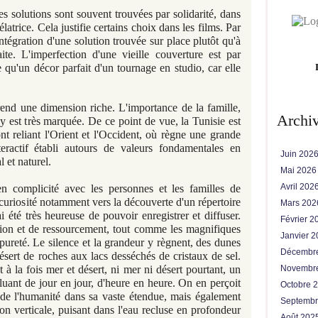
 solutions sont souvent trouvées par solidarité, dans
latrice. Cela justifie certains choix dans les films. Par
intégration d'une solution trouvée sur place plutôt qu'à
ite. L'imperfection d'une vieille couverture est par
e qu'un décor parfait d'un tournage en studio, car elle
prend une dimension riche. L'importance de la famille,
Archi
s y est très marquée. De ce point de vue, la Tunisie est
nt reliant l'Orient et l'Occident, où règne une grande
eractif établi autours de valeurs fondamentales en
Juin 202
 et naturel.
Mai 202
Avril 202
n complicité avec les personnes et les familles de
a curiosité notamment vers la découverte d'un répertoire
Mars 20
ai été très heureuse de pouvoir enregistrer et diffuser.
Février 
ation et de ressourcement, tout comme les magnifiques
Janvier 
ureté. Le silence et la grandeur y règnent, des dunes
Décembr
sert de roches aux lacs desséchés de cristaux de sel.
 à la fois mer et désert, ni mer ni désert pourtant, un
Novembr
voluant de jour en jour, d'heure en heure. On en perçoit
Octobre 
 de l'humanité dans sa vaste étendue, mais également
Septemb
on verticale, puisant dans l'eau recluse en profondeur
Août 202