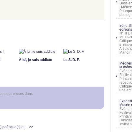
Dossier
| Métier
Pourquoi
photogra
Irène Sh
éditions
N° III
MÉTAPO
Critique
», nouve
Article
Manoir D
!
À lui, je suis addicte
Le S. D. F.
Méditer
la mémo
Événeme
Festiva
Printani
récepti
Critique
une artis
ique des muses
dans
Exposit
Musée C
Événeme
Festiva
Printani
| Artic
Invitati
 poétique(s) du... >>