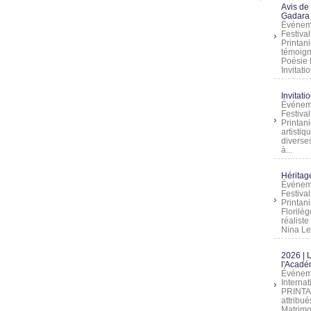
Avis de
Gadara 
Événeme
Festiva
Printani
témoign
Poésie 
Invitatio
Invitati
Événeme
Festiva
Printani
artistiq
diverses
à...
Héritage
Événeme
Festiva
Printan
Florilè
réalist
Nina Lem
2026 | 
l'Acadé
Événeme
Interna
PRINTAN
attribu
Matrimo