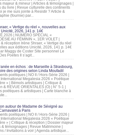
s majeur & mineur | Articles & témoignages |
s du livre | Revue culturelle des continents
 je me suis jointe à Resistir ? Article &
phie (fournie) par...
raer, « Vertige du réel », nouvelles aux
 Unicité, 2026, 141 p. 14€
 ÉTÉ 2026 | NUMÉRO SPÉCIAL «
ÉSIE AU FÉMININ », 1ER VOLET |
 & réception Irène Shraer, « Vertige du réel
lles aux éditions Unicité, 2026, 141 p. 14€
 par Maggy de Coster Site personnel Le
es Poètes Il s’agit...
ranée en échos : de Marseille à Strasbourg,
ire des origines selon Linda Moufadil
nts poétiques | NO II / Hors-Série 2026 |
l International Megalesia 2026 « Poétique
ère » | Bémols artistiques | Critique &
on & REVUE ORIENTALES (O) | N° 5-1 |
s poétiques & artistiques | Carte blanche à
te...
ion autour de Madame de Sévigné au
arnavalet à Paris
nts poétiques | NO II / Hors-Série 2026 |
l International Megalesia 2026 « Poétique
ère » | Critique & réception | Dossier majeur
les & témoignages | Revue Matrimoine |
ons / Invitations à voir | Agenda artistique...