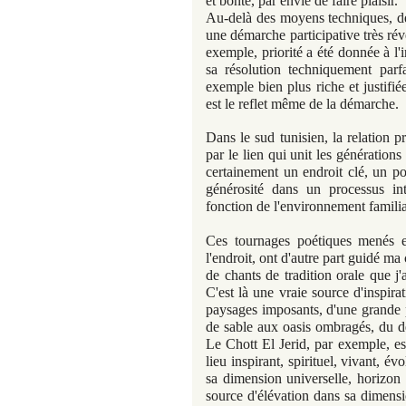
et bonté, par envie de faire plaisir.
Au-delà des moyens techniques, des
une démarche participative très révé
exemple, priorité a été donnée à l'
sa résolution techniquement parfa
exemple bien plus riche et justifié
est le reflet même de la démarche.
Dans le sud tunisien, la relation 
par le lien qui unit les génération
certainement un endroit clé, un po
générosité dans un processus int
fonction de l'environnement familial
Ces tournages poétiques menés e
l'endroit, ont d'autre part guidé m
de chants de tradition orale que j'
C'est là une vraie source d'inspir
paysages imposants, d'une grande p
de sable aux oasis ombragés, du dé
Le Chott El Jerid, par exemple, est
lieu inspirant, spirituel, vivant, é
sa dimension universelle, horizon
source d'élévation dans sa dimensi