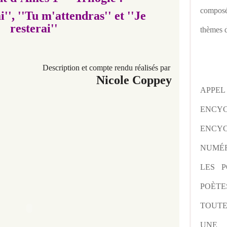
composé
i
'', ''Tu m'attendras
'' et ''Je
resterai''
thèmes d
Description et compte rendu réalisés par
Nicole Coppey
APPE
ENCY
ENCYC
NUMÉR
LES P
POÈTE
TOUTE
UNE 