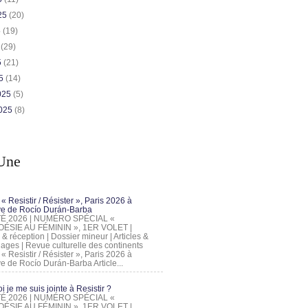
025
(20)
5
(19)
5
(29)
5
(21)
25
(14)
2025
(5)
2025
(8)
Une
 « Resistir / Résister », Paris 2026 à
tive de Rocío Durán-Barba
 ÉTÉ 2026 | NUMÉRO SPÉCIAL «
ÉSIE AU FÉMININ », 1ER VOLET |
 & réception | Dossier mineur | Articles &
ages | Revue culturelle des continents
 « Resistir / Résister », Paris 2026 à
tive de Rocío Durán-Barba Article...
 je me suis jointe à Resistir ?
 ÉTÉ 2026 | NUMÉRO SPÉCIAL «
ÉSIE AU FÉMININ », 1ER VOLET |