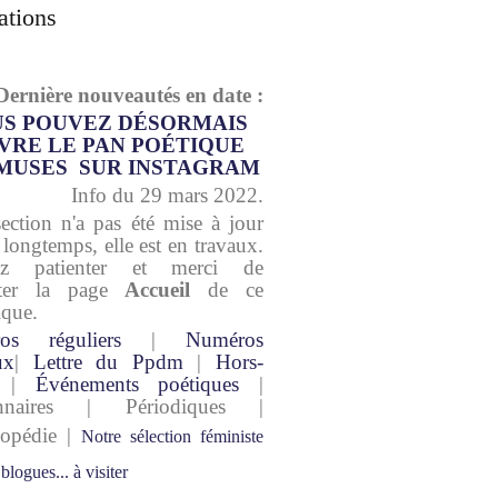
ations
Dernière nouveautés en date :
S POUVEZ DÉSORMAIS
VRE LE PAN POÉTIQUE
MUSES SUR INSTAGRAM
Info du 29 mars 2022.
section n'a pas été mise à jour
 longtemps, elle est en travaux.
lez patienter et merci de
lter la page
Accueil
de ce
ique.
os réguliers
|
Numéros
ux
|
Lettre du Ppdm
|
Hors-
|
Événements poétiques
|
onnaires | Périodiques |
lopédie |
Notre sélection féministe
 blogues... à visiter