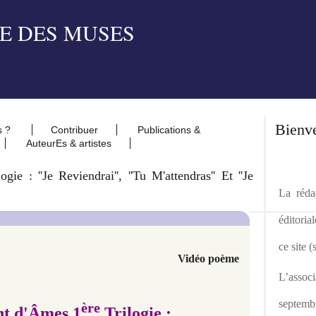
Bienv
s ?
Contribuer
Publications &
AuteurEs & artistes
 : ''Je Reviendrai'', ''Tu M'attendras'' Et ''Je
La rédac
éditoria
ce site 
Vidéo poème
L’asso
septemb
ère
t d'Âmes 1
Trilogie :