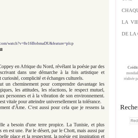
CHAQU
LA VI
DE LA 
e.com/watch?v=8e16BobmaDU&feature=plcp
du
oppey en Afrique du Nord, révélant la poésie par des
Crédit
nscrivant dans une démarche à la fois artistique et
mondiale
 curiosité, complicité et échanges culturels.
réalisée 
 tout un cheminement pour comprendre davantage les
giques, les attitudes, les réactions, le respect mutuel,
n aux personnes et à la vibration de son environnement.
t vitale pour atteindre universellement la tolérance.
Reche
ent d'Âme. C'est aussi pour cela que je ressens la
elle a besoin d'une terre propice. La Tunisie, et plus
 en est une. Par le désert, par le Chott, mais aussi par
lle place et la respectent, la poésie est inspiration et