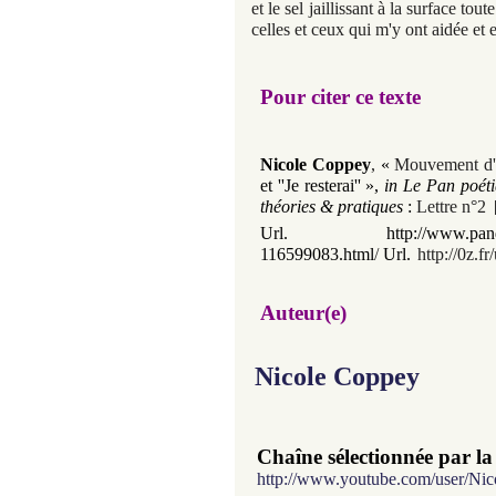
et le sel jaillissant à la surface tout
celles et ceux qui m'y ont aidée et
Pour citer ce texte
Nicole Coppey
,
«
Mouvement d
et ''Je resterai''
»
,
in Le Pan poéti
théories & pratiques
:
Lettre n°2
Url. http://www.pandesmuses
116599083.html
/
Url.
http://0z.fr
Auteur(e)
Nicole Coppey
Chaîne sélectionnée par la
http://www.youtube.com/user/Ni