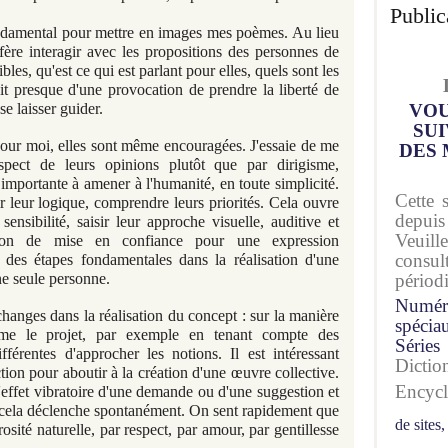
Public
fondamental pour mettre en images mes poèmes. Au lieu
fère interagir avec les propositions des personnes de
ibles, qu'est ce qui est parlant pour elles, quels sont les
git presque d'une provocation de prendre la liberté de
se laisser guider.
VOU
SUI
 pour moi, elles sont même encouragées. J'essaie de me
DES 
spect de leurs opinions plutôt que par dirigisme,
importante à amener à l'humanité, en toute simplicité.
Cette 
sir leur logique, comprendre leurs priorités. Cela ouvre
depuis
 sensibilité, saisir leur approche visuelle, auditive et
Veuil
lation de mise en confiance pour une expression
consu
des étapes fondamentales dans la réalisation d'une
ne seule personne.
périod
Numér
hanges dans la réalisation du concept : sur la manière
spécia
rme le projet, par exemple en tenant compte des
Séries
férentes d'approcher les notions. Il est intéressant
Dicti
tion pour aboutir à la création d'une œuvre collective.
Encyc
 l'effet vibratoire d'une demande ou d'une suggestion et
e cela déclenche spontanément. On sent rapidement que
de sites,
osité naturelle, par respect, par amour, par gentillesse