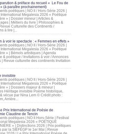
 parution & préface du recueil « Le Fou de
» (à paraître prochainement)
nts poétiques | NO II / Hors-Série 2026 |
l International Megalesia 2026 « Poétique
ère » | Dossier mineur | Articles &
ages | Métiers du livre | Philosophies &
Revue Culturelle des Continents /
ns à lire |...
on à voir le spectacle : « Femmes en effets »
nts poétiques | NO II / Hors-Série 2026 |
l International Megalesia 2026 « Poétique
ère » | Bémols artistiques | Agenda
ue & poétique / Invitations à voir / Annonces
 | Revue culturelle des continents Invitation
 invisible
nts poétiques | NO II / Hors-Série 2026 |
l International Megalesia 2026 « Poétique
ière » | Dossiers majeur & mineur |
ges Héritage invisible Poème historique,
e & vécue par Nina Lem © Crédit photo :
, Arrière...
Le Prix International de Poésie de
mie Claudine de Tencin
nts poétiques | NO II Hors-Série | Festival
tional Megalesia 2026 « POÉTIQUE
IÈRE » | Distinctions 2026 | Prix poétiques
és par la SIÉFÉGP le 1er Mai | Revue
ine 2026 | Le Prix International Poésie de