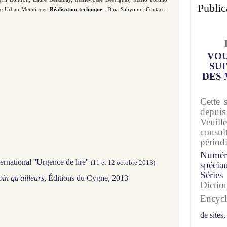
Public
se Urban-Menninger.
Réalisation technique
: Dina Sahyouni.
Contact :
VOU
SUI
DES 
Cette 
depuis
Veuil
consu
périod
Numér
national ''Urgence de lire''
(11 et 12 octobre 2013)
spécia
Séries
oin qu'ailleurs
, Éditions du Cygne, 2013
Dicti
Encyc
de sites,