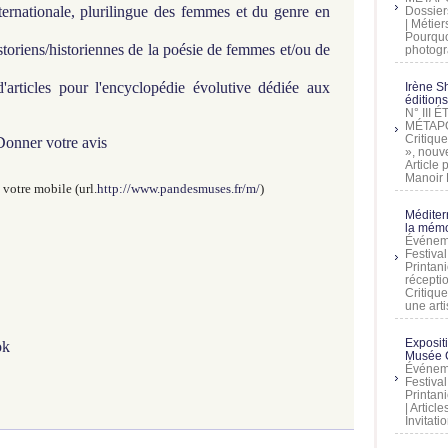
ternationale, plurilingue des femmes et du genre en
Dossier
| Métier
Pourquoi
istoriens/historiennes de la poésie de femmes et/ou de
photogra
'articles pour l'encyclopédie évolutive dédiée aux
Irène Sh
éditions
N° III
MÉTAPO
Critique
Donner votre avis
», nouve
Article
Manoir D
votre mobile (url.
http://www.pandesmuses.fr/m/
)
Méditer
la mémo
Événeme
Festiva
Printani
récepti
Critique
une artis
Exposit
ok
Musée C
Événeme
Festiva
Printani
| Artic
Invitati