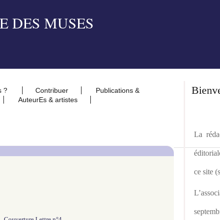
Bienv
s ?
Contribuer
Publications &
AuteurEs & artistes
La rédac
éditoria
ce site 
L’asso
septemb