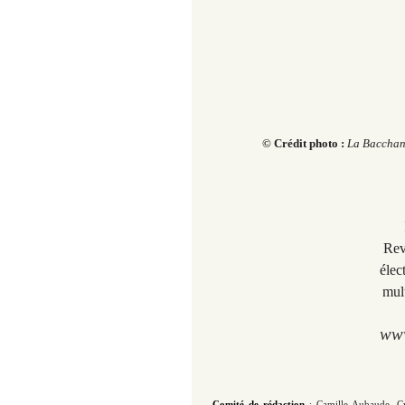
© Crédit photo :
La Bacchan
Rev
élec
mul
www
Comité de rédaction
: Camille Aubaude, C