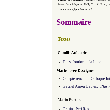
Pérez,
Dina Sahyouni,
Nelly Taza
& Françoi
contact.revue@pandesmuses.fr
Sommaire
Textes
Camille Aubaude
Dans l’ombre de la Lune
Marie-Josée Desvignes
Compte rendu du Colloque Inter
Gabriel Arnou-Laujeac,
Plus l
Mario
Portillo
Cristina Peri Rossi