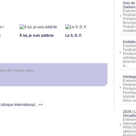
Avis de
Gadara 
Événeme
Festiva
Printani
témoign
Poésie 
Invitatio
!
À lui, je suis addicte
Le S. D. F.
Invitati
Événeme
Festiva
Printani
artistiq
diverses
à...
ique des muses
dans
Héritage
Événeme
Festiva
Printan
Florilè
réalist
Nina Lem
lloque International... >>
2026 | 
l'Acadé
Événeme
Interna
PRINTAN
attribu
Matrimo