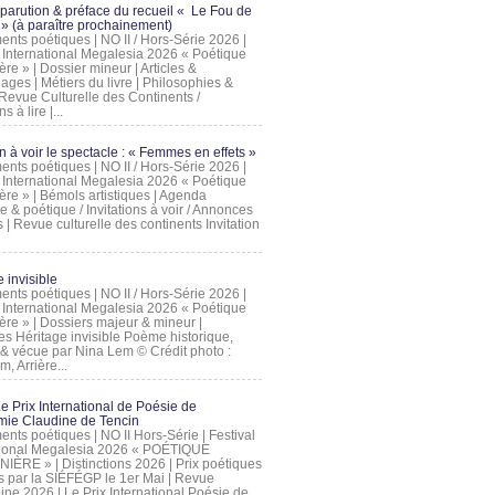
 parution & préface du recueil « Le Fou de
» (à paraître prochainement)
nts poétiques | NO II / Hors-Série 2026 |
l International Megalesia 2026 « Poétique
ère » | Dossier mineur | Articles &
ages | Métiers du livre | Philosophies &
Revue Culturelle des Continents /
ns à lire |...
on à voir le spectacle : « Femmes en effets »
nts poétiques | NO II / Hors-Série 2026 |
l International Megalesia 2026 « Poétique
ère » | Bémols artistiques | Agenda
ue & poétique / Invitations à voir / Annonces
 | Revue culturelle des continents Invitation
 invisible
nts poétiques | NO II / Hors-Série 2026 |
l International Megalesia 2026 « Poétique
ière » | Dossiers majeur & mineur |
ges Héritage invisible Poème historique,
e & vécue par Nina Lem © Crédit photo :
, Arrière...
Le Prix International de Poésie de
mie Claudine de Tencin
nts poétiques | NO II Hors-Série | Festival
tional Megalesia 2026 « POÉTIQUE
IÈRE » | Distinctions 2026 | Prix poétiques
és par la SIÉFÉGP le 1er Mai | Revue
ine 2026 | Le Prix International Poésie de