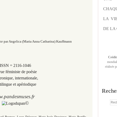
CHAQU
LA VI
DE LA 
te
par Angelica
(Maria Anna Catharina)
Kauffmann
Crédit
mondiale
ISSN = 2116-1046
réalisée 
ue féministe de poésie
tronique, internationale,
tilingue et apériodique
Reche
.pandesmuses.fr
©
yril Bontron, Laure Delaunay,
Marie-Josée Desvignes, Mario Portillo