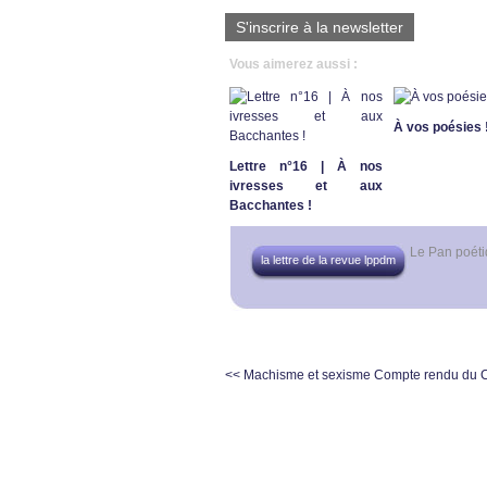
S'inscrire à la newsletter
Vous aimerez aussi :
À vos poésies 
Lettre n°16 | À nos
ivresses et aux
Bacchantes !
Le Pan poét
la lettre de la revue lppdm
<< Machisme et sexisme
Compte rendu du Co