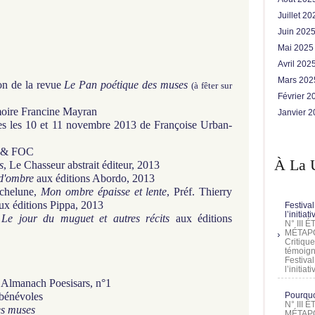
Juillet 2
Juin 202
Mai 202
Avril 202
Mars 20
ion de la revue
Le Pan poétique des muses
(à fêter sur
Février 
émoire Francine Mayran
Janvier 
ces les 10 et 11 novembre 2013 de Françoise Urban-
C & FOC
À La 
s
, Le Chasseur abstrait éditeur, 2013
d'ombre
aux éditions Abordo, 2013
ochelune,
Mon ombre épaisse et lente
, Préf. Thierry
ux éditions Pippa, 2013
Festival
l’initia
,
Le jour du muguet et autres récits
aux éditions
N° III
MÉTAPO
Critique
témoign
Festival
l’initia
 Almanach Poesisars, n°1
 bénévoles
Pourquoi
N° III
es muses
MÉTAPO