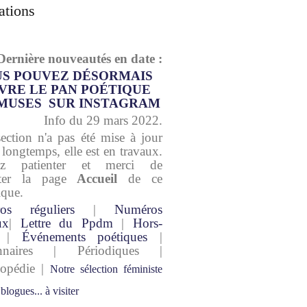
ations
Dernière nouveautés en date :
S POUVEZ DÉSORMAIS
VRE LE PAN POÉTIQUE
MUSES SUR INSTAGRAM
Info du 29 mars 2022.
section n'a pas été mise à jour
 longtemps, elle est en travaux.
lez patienter et merci de
lter la page
Accueil
de ce
ique.
os réguliers
|
Numéros
ux
|
Lettre du Ppdm
|
Hors-
|
Événements poétiques
|
onnaires | Périodiques |
lopédie |
Notre sélection féministe
 blogues... à visiter