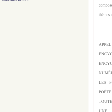
composé
thèmes d
APPE
ENCY
ENCYC
NUMÉR
LES P
POÈTE
TOUTE
UNE 