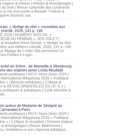
s majeur & mineur | Articles & témoignages |
s du livre | Revue culturelle des continents
 je me suis jointe à Resistir ? Article &
phie (fournie) par...
raer, « Vertige du réel », nouvelles aux
 Unicité, 2026, 141 p. 14€
 ÉTÉ 2026 | NUMÉRO SPÉCIAL «
ÉSIE AU FÉMININ », 1ER VOLET |
 & réception Irène Shraer, « Vertige du réel
lles aux éditions Unicité, 2026, 141 p. 14€
 par Maggy de Coster Site personnel Le
es Poètes Il s’agit...
ranée en échos : de Marseille à Strasbourg,
ire des origines selon Linda Moufadil
nts poétiques | NO II / Hors-Série 2026 |
l International Megalesia 2026 « Poétique
ère » | Bémols artistiques | Critique &
on & REVUE ORIENTALES (O) | N° 5-1 |
s poétiques & artistiques | Carte blanche à
te...
ion autour de Madame de Sévigné au
arnavalet à Paris
nts poétiques | NO II / Hors-Série 2026 |
l International Megalesia 2026 « Poétique
ère » | Critique & réception | Dossier majeur
les & témoignages | Revue Matrimoine |
ons / Invitations à voir | Agenda artistique...