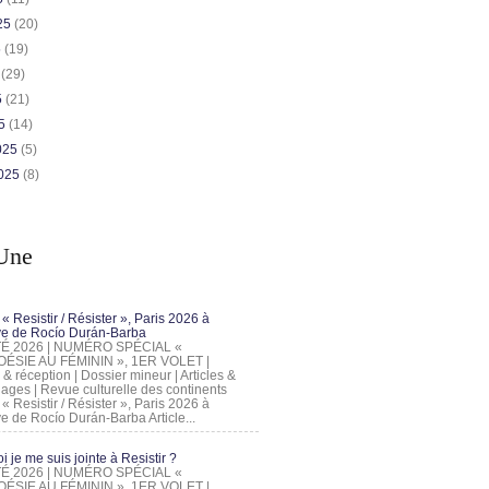
025
(20)
5
(19)
5
(29)
5
(21)
25
(14)
2025
(5)
2025
(8)
Une
 « Resistir / Résister », Paris 2026 à
tive de Rocío Durán-Barba
 ÉTÉ 2026 | NUMÉRO SPÉCIAL «
ÉSIE AU FÉMININ », 1ER VOLET |
 & réception | Dossier mineur | Articles &
ages | Revue culturelle des continents
 « Resistir / Résister », Paris 2026 à
tive de Rocío Durán-Barba Article...
 je me suis jointe à Resistir ?
 ÉTÉ 2026 | NUMÉRO SPÉCIAL «
ÉSIE AU FÉMININ », 1ER VOLET |