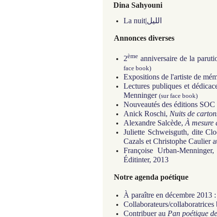
Dina Sahyouni
La nuit|الليل
Annonces diverses
ème
2
anniversaire de la parut
face book)
Expositions de l'artiste de m
Lectures publiques et dédica
Menninger
(sur face book)
Nouveautés des éditions SO
Anick Roschi,
Nuits de carton
Alexandre Salcède,
À mesure 
Juliette Schweisguth, dite Cl
Cazals et Christophe Caulier a
Françoise Urban-Menninger
Éditinter, 2013
Notre agenda poétique
À paraître en décembre 2013 :
Collaborateurs/collaboratrices
Contribuer au
Pan poétique d