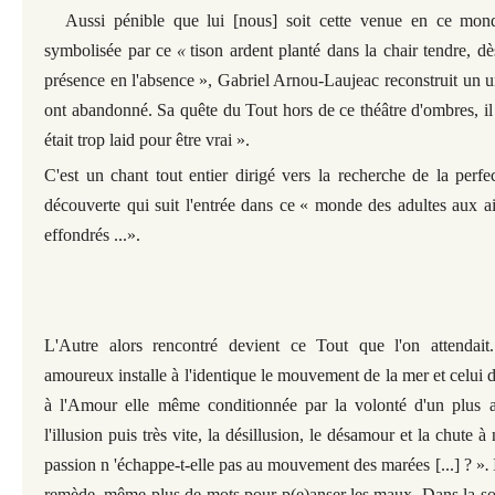
Aussi pénible que lui [nous] soit cette venue en ce mon
symbolisée par ce
«
tison ardent planté dans la chair tendre, dè
présence en l'absence
», Gabriel Arnou-Laujeac reconstruit un u
ont abandonné. Sa quête du Tout hors de ce théâtre d'ombres, il lu
était trop laid pour être vrai »
.
C'est un chant tout entier dirigé vers la recherche de la perfe
découverte qui suit l'entrée dans ce
« monde des adultes aux ail
effondrés ...».
L'Autre alors rencontré devient ce Tout que l'on attendait
amoureux installe à l'identique le mouvement de la mer et celui
à l'Amour elle même conditionnée par la volonté d'un plus a
l'illusion puis très vite, la désillusion, le désamour et la chute 
passion n 'échappe-t-elle pas au mouvement des marées [...] ? »
.
remède, même plus de mots pour p(e)anser les maux. Dans la sol