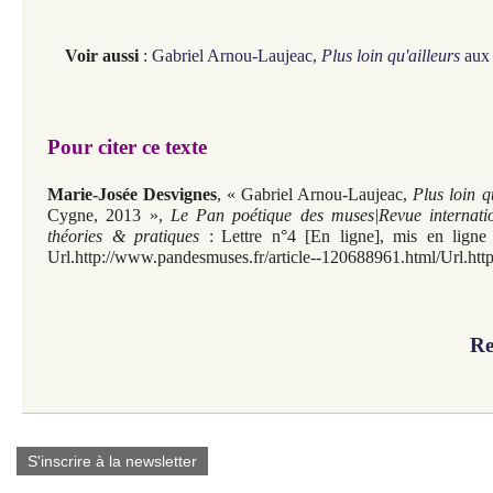
Voir aussi
:
Gabriel Arnou-Laujeac,
Plus loin qu'ailleurs
aux 
Pour citer ce texte
Marie-Josée Desvignes
, «
Gabriel Arnou-Laujeac,
Plus loin q
Cygne, 2013
»,
Le Pan poétique des muses|Revue internatio
théories & pratiques
:
Lettre n°4
[En ligne], mis en ligne
Url.http://www.pandesmuses.fr/article--120688961.html/Url.htt
Re
S'inscrire à la newsletter