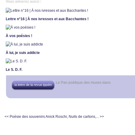
Vous aimerez aussi :
Lettre n°16 | À nos ivresses et aux Bacchantes !
À vos poésies !
À lui, je suis addicte
Le S. D. F.
Le Pan poétique des muses
dans
la lettre de la revue lppdm
<< Poésie des souvenirs
Anick Roschi, Nuits de cartons,... >>