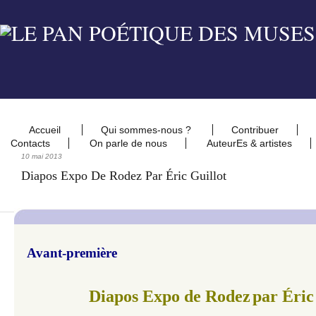
Accueil
Qui sommes-nous ?
Contribuer
Contacts
On parle de nous
AuteurEs & artistes
10 mai 2013
Diapos Expo De Rodez Par Éric Guillot
Avant-première
Diapos Expo de Rodez
par
Éric