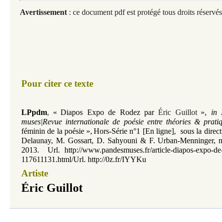
Avertissement
: ce document pdf est protégé tous droits réservés
Pour citer ce texte
LPpdm
,
«
Diapos Expo de Rodez par
Éric Guillot
»
,
in
muses|Revue internationale de poésie entre théories & prati
féminin de la poésie
»,
Hors-Série n°1
[En ligne]
,
sous la direc
Delaunay, M. Gossart, D. Sahyouni & F. Urban-Menninger, m
2013.
Url. http://www.pandesmuses.fr/article-diapos-expo-de-
117611131.html/Url. http://0z.fr/IYYKu
Artiste
Éric Guillot