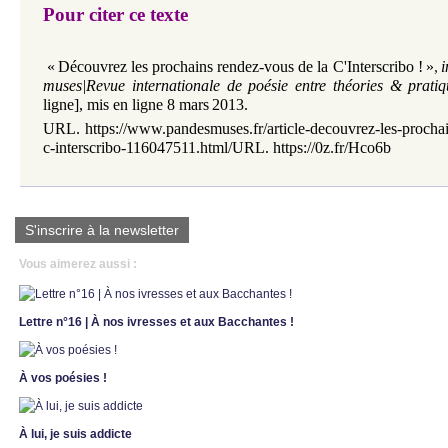
Pour citer ce texte
«
Découvrez les prochains rendez-vous de la C'Interscribo !
»
,
i
muses|Revue internationale de poésie entre théories & pratiq
ligne], mis en ligne 8 mars
2013.
URL. https://www.pandesmuses.fr/article-decouvrez-les-prochai
c-interscribo-116047511.html/
URL. https://0z.fr/Hco6b
S'inscrire à la newsletter
Vous aimerez aussi :
Lettre n°16 | À nos ivresses et aux Bacchantes !
À vos poésies !
À lui, je suis addicte