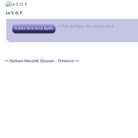
Le S. D. F.
Le Pan poétique des muses
dans
la lettre de la revue lppdm
<< Barbara Manzetti, Épouser...
Présence >>