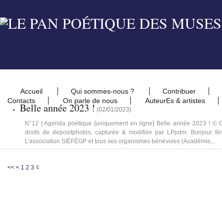
Accueil
Qui sommes-nous ?
Contribuer
Contacts
On parle de nous
AuteurEs & artistes
Belle année 2023 !
(
02/01/2023
)
N°12 | Agenda poétique [uniquement en ligne] Belle année 2023 ! © Cr
droits de depositphotos, capturée & modifiée par LPpdm. Bonjour fé
L'association SIÉFÉGP et tous ses organismes bénévoles (Académie,...
<<
<
1
2
3
4