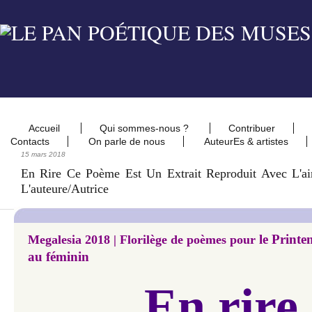
Accueil
Qui sommes-nous ?
Contribuer
Contacts
On parle de nous
AuteurEs & artistes
15 mars 2018
En Rire Ce Poème Est Un Extrait Reproduit Avec L'ai
L'auteure/autrice
le Printe
Megalesia 2018 |
Florilège de poèmes
pour
au féminin
En rire