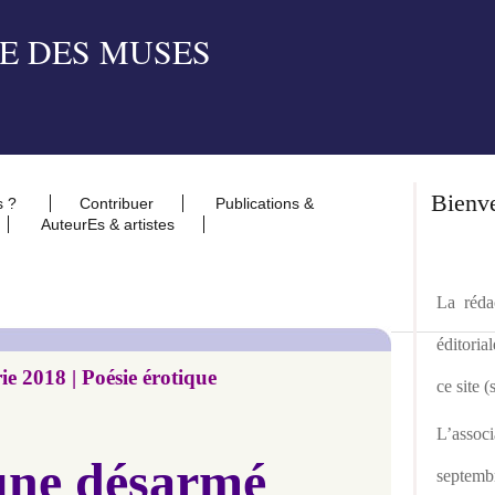
Bienv
s ?
Contribuer
Publications &
AuteurEs & artistes
La rédac
éditoria
ie 2018 | Poésie érotique
ce site 
L’asso
une désarmé
septemb