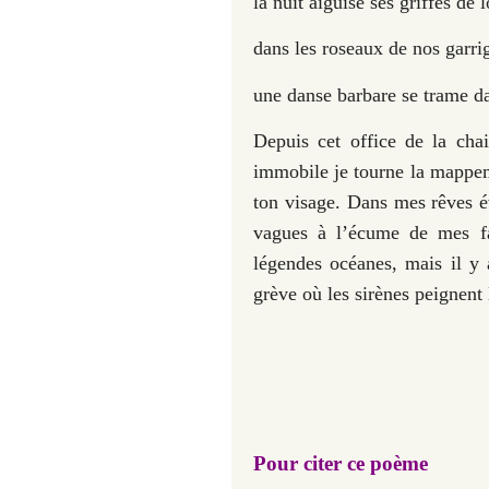
la nuit aiguise ses griffes de 
dans les roseaux de nos garri
une danse barbare se trame da
Depuis cet office de la chai
immobile je tourne la mappemo
ton visage. Dans mes rêves év
vagues à l’écum
e
de mes fa
légendes océanes, mais il y 
grève où les sirènes peignent 
Pour citer ce poème