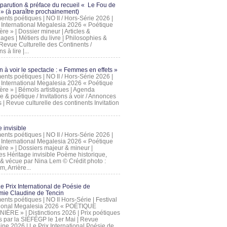
 parution & préface du recueil « Le Fou de
» (à paraître prochainement)
nts poétiques | NO II / Hors-Série 2026 |
l International Megalesia 2026 « Poétique
ère » | Dossier mineur | Articles &
ages | Métiers du livre | Philosophies &
Revue Culturelle des Continents /
ns à lire |...
on à voir le spectacle : « Femmes en effets »
nts poétiques | NO II / Hors-Série 2026 |
l International Megalesia 2026 « Poétique
ère » | Bémols artistiques | Agenda
ue & poétique / Invitations à voir / Annonces
 | Revue culturelle des continents Invitation
 invisible
nts poétiques | NO II / Hors-Série 2026 |
l International Megalesia 2026 « Poétique
ière » | Dossiers majeur & mineur |
ges Héritage invisible Poème historique,
e & vécue par Nina Lem © Crédit photo :
, Arrière...
Le Prix International de Poésie de
mie Claudine de Tencin
nts poétiques | NO II Hors-Série | Festival
tional Megalesia 2026 « POÉTIQUE
IÈRE » | Distinctions 2026 | Prix poétiques
és par la SIÉFÉGP le 1er Mai | Revue
ine 2026 | Le Prix International Poésie de