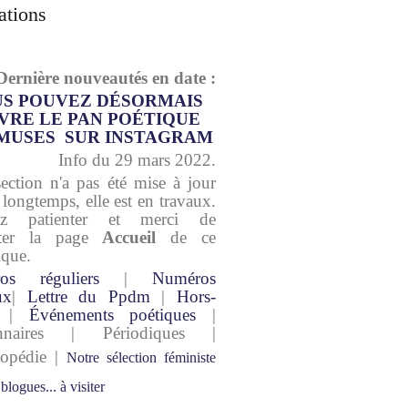
ations
Dernière nouveautés en date :
S POUVEZ DÉSORMAIS
VRE LE PAN POÉTIQUE
MUSES SUR INSTAGRAM
Info du 29 mars 2022.
section n'a pas été mise à jour
 longtemps, elle est en travaux.
lez patienter et merci de
lter la page
Accueil
de ce
ique.
os réguliers
|
Numéros
ux
|
Lettre du Ppdm
|
Hors-
|
Événements poétiques
|
onnaires | Périodiques |
lopédie |
Notre sélection féministe
 blogues... à visiter