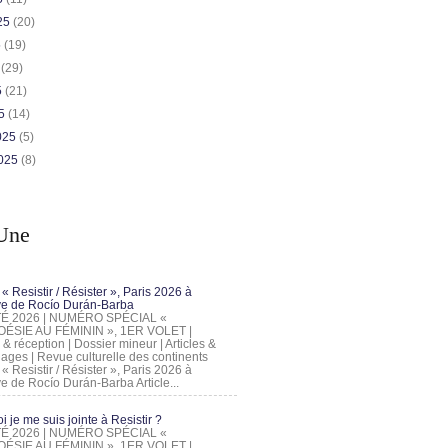
025
(20)
5
(19)
5
(29)
5
(21)
25
(14)
2025
(5)
2025
(8)
Une
 « Resistir / Résister », Paris 2026 à
tive de Rocío Durán-Barba
 ÉTÉ 2026 | NUMÉRO SPÉCIAL «
ÉSIE AU FÉMININ », 1ER VOLET |
 & réception | Dossier mineur | Articles &
ages | Revue culturelle des continents
 « Resistir / Résister », Paris 2026 à
tive de Rocío Durán-Barba Article...
 je me suis jointe à Resistir ?
 ÉTÉ 2026 | NUMÉRO SPÉCIAL «
ÉSIE AU FÉMININ », 1ER VOLET |