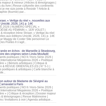
s majeur & mineur | Articles & témoignages |
s du livre | Revue culturelle des continents
 je me suis jointe à Resistir ? Article &
phie (fournie) par...
raer, « Vertige du réel », nouvelles aux
 Unicité, 2026, 141 p. 14€
 ÉTÉ 2026 | NUMÉRO SPÉCIAL «
ÉSIE AU FÉMININ », 1ER VOLET |
 & réception Irène Shraer, « Vertige du réel
lles aux éditions Unicité, 2026, 141 p. 14€
 par Maggy de Coster Site personnel Le
es Poètes Il s’agit...
ranée en échos : de Marseille à Strasbourg,
ire des origines selon Linda Moufadil
nts poétiques | NO II / Hors-Série 2026 |
l International Megalesia 2026 « Poétique
ère » | Bémols artistiques | Critique &
on & REVUE ORIENTALES (O) | N° 5-1 |
s poétiques & artistiques | Carte blanche à
te...
ion autour de Madame de Sévigné au
arnavalet à Paris
nts poétiques | NO II / Hors-Série 2026 |
l International Megalesia 2026 « Poétique
ère » | Critique & réception | Dossier majeur
les & témoignages | Revue Matrimoine |
ons / Invitations à voir | Agenda artistique...