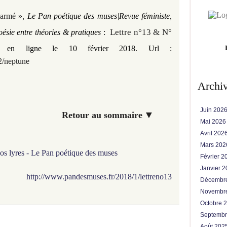
sarmé
»
, Le Pan poétique des muses|Revue féministe,
Lettre n°13
& N°
oésie entre théories & pratiques
:
s en ligne le 10 février 2018. Url :
2/neptune
Archi
Juin 202
▼
servés Retour au sommaire
Mai 202
Avril 202
Mars 20
nos lyres - Le Pan poétique des muses
Février 
Janvier 
http://www.pandesmuses.fr/2018/1/lettreno13
Décembr
Novembr
Octobre 
Septemb
Août 202