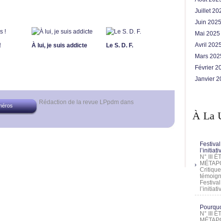
Juillet 2
Juin 202
Mai 202
Avril 202
!
À lui, je suis addicte
Le S. D. F.
Mars 20
Février 
Janvier 
Rédaction de la revue LPpdm
dans
méros
À La 
Festival
l’initia
N° III
MÉTAPO
Critique
témoign
Festival
l’initia
Pourquoi
N° III
MÉTAPO