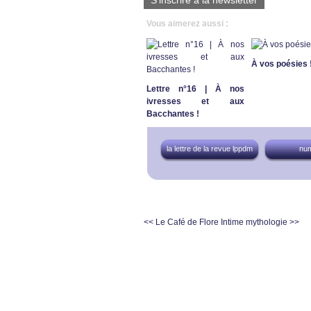
S'inscrire à la newsletter
Vous aimerez aussi :
À vos poésies 
Lettre n°16 | À nos
ivresses et aux
Bacchantes !
la lettre de la revue lppdm
nu
<< Le Café de Flore
Intime mythologie >>