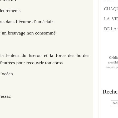
CHAQU
fleurements
LA VI
nts dans l’écume d’un éclair.
DE LA 
s d’un breuvage non consommé
la lenteur du liseron et la force des hordes
Crédit
feutrées pour recouvrir ton corps
mondiale
réalisée 
l’océan
Reche
ressac