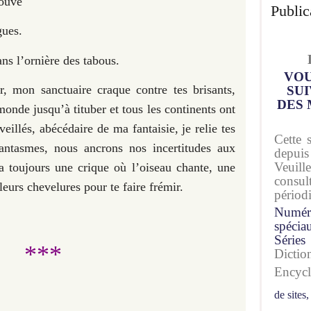
louve
Public
gues.
ns l’ornière des tabous.
VOU
r, mon sanctuaire craque contre tes brisants,
SUI
DES 
nde jusqu’à tituber et tous les continents ont
eillés, abécédaire de ma fantaisie, je relie tes
Cette 
ntasmes, nous ancrons nos incertitudes aux
depuis
Veuil
a toujours une crique où l’oiseau chante, une
consu
leurs chevelures pour te faire frémir.
périod
Numér
spécia
Séries
***
Dicti
Encyc
de sites,