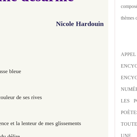
composé
thèmes d
Nicole Hardouin
APPE
ENCY
usse bleue
ENCYC
NUMÉR
 couleur de ses rives
LES P
POÈTE
lence et la lenteur de mes glissements
TOUTE
UNE 
 du délire