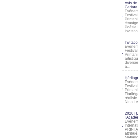
Avis de
Gadara 
Événeme
Festiva
Printani
témoign
Poésie 
Invitatio
Invitati
Événeme
Festiva
Printani
artistiq
diverses
à...
Héritage
Événeme
Festiva
Printan
Florilè
réalist
Nina Lem
2026 | 
l'Acadé
Événeme
Interna
PRINTAN
attribu
Matrimo