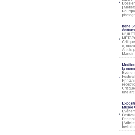
Dossier
| Métier
Pourquoi
photogra
Irène Sh
éditions
N° III
MÉTAPO
Critique
», nouve
Article
Manoir D
Méditer
la mémo
Événeme
Festiva
Printani
récepti
Critique
une artis
Exposit
Musée C
Événeme
Festiva
Printani
| Artic
Invitati