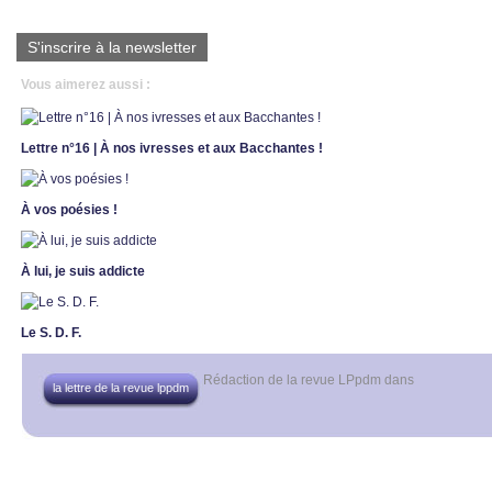
S'inscrire à la newsletter
Vous aimerez aussi :
Lettre n°16 | À nos ivresses et aux Bacchantes !
À vos poésies !
À lui, je suis addicte
Le S. D. F.
Rédaction de la revue LPpdm
dans
la lettre de la revue lppdm