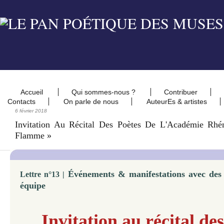
Accueil
Qui sommes-nous ?
Contribuer
Contacts
On parle de nous
AuteurEs & artistes
6 février 2018
Invitation Au Récital Des Poètes De L'Académie Rhé
Flamme »
Événements & manifestations avec des
Lettre n°13 |
équipe
Invitation au récital de