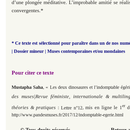
d’une plongée méditative. L’improbable amitié se réalis
convergentes.*
* Ce texte est sélectionné pour paraître dans un de nos nu
|
Dossier mineur | Muses contemporaines et/ou mondaines
Pour citer ce texte
«
Mustapha Saha
,
Les deux dinosaures et l’indomptable égéri
des muses|Revue féministe, internationale & multilin
er
théories & pratiques
:
, mis en ligne le 1
d
Lettre n°12
http://www.pandesmuses.fr/2017/12/indomptable-egerie.html
© Tous droits réservés Retour au