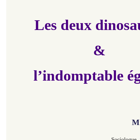
Les deux dinosa
&
l’indomptable ég
M
Sociologue, p