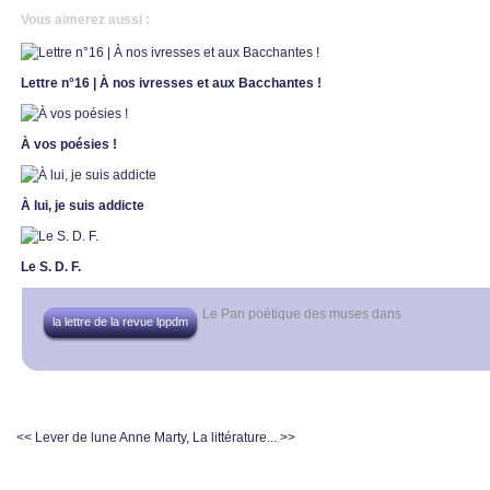
Vous aimerez aussi :
Lettre n°16 | À nos ivresses et aux Bacchantes !
À vos poésies !
À lui, je suis addicte
Le S. D. F.
Le Pan poétique des muses
dans
la lettre de la revue lppdm
<< Lever de lune
Anne Marty, La littérature... >>