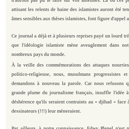
n'aurons pas pu le faire sur vos antennes. Là où ces p
attisant les relents de haine des islamistes auront été te
âmes sensibles aux thèses islamistes, font figure d'appel a
Ce journal a déjà et à plusieurs reprises payé un lourd tr
que l'idéologie islamiste mène aveuglement dans no
nombreux pays du monde.
À la veille des commémorations des attaques nourries
politico-religieuse, nous, musulmans progressistes e
demandons à nouveau la parole. Car nous refusons q
grande plume du journalisme français, insuffle l'idée 
déshérence qu'ils seraient contraints au « djihad » face
dessinateurs (!!!) leur mèneraient.
Par ailleurs, à notre connaissance, Edwy Plenel n'est