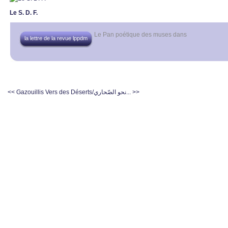
Le S. D. F.
Le Pan poétique des muses
dans
la lettre de la revue lppdm
<< Gazouillis
Vers des Déserts/نحو الصّحاري... >>