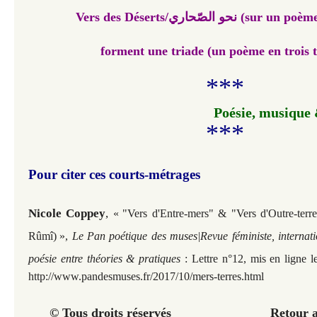
Vers des Déserts/نحو الصّحاري 
forment une triade (un poème en trois 
***
Poésie, musique 
***
Pour citer ces courts-métrages
Nicole Coppey
,
«
"Vers d'Entre-mers" & "Vers d'Outre-terr
Rûmî)
»
,
Le Pan poétique des muses|Revue féministe, internati
poésie entre théories & pratiques
: Lettre n°12, mis en ligne l
http://www.pandesmuses.fr/2017/10/mers-terres.html
© Tous droits réservés Retour au