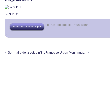
À lui, je suis addicte
Le S. D. F.
Le Pan poétique des muses
dans
la lettre de la revue lppdm
<< Sommaire de la Lettre n°8...
Françoise Urban-Menninger,... >>