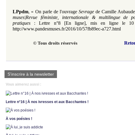
LPpdm
,
«
On parle de l'ouvrage
Sevrage
de Camille Aubaude
muses|Revue féministe, internationale & multilingue de p
pratiques
: Lettre n°8 [En ligne], mis en ligne le 1
http://www.pandesmuses.fr/2016/10/57fb89ec-a727.html
Reto
© Tous droits réservés
S'inscrire à la newsletter
Vous aimerez aussi :
Lettre n°16 | À nos ivresses et aux Bacchantes !
À vos poésies !