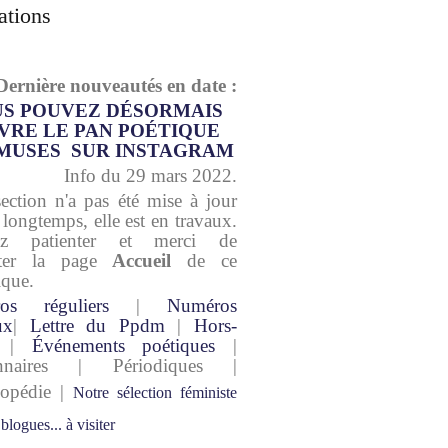
ations
Dernière nouveautés en date :
S POUVEZ DÉSORMAIS
VRE LE PAN POÉTIQUE
MUSES SUR INSTAGRAM
Info du 29 mars 2022.
section n'a pas été mise à jour
 longtemps, elle est en travaux.
lez patienter et merci de
lter la page
Accueil
de ce
ique.
os réguliers
|
Numéros
ux
|
Lettre du Ppdm
|
Hors-
|
Événements poétiques
|
onnaires | Périodiques |
lopédie |
Notre sélection féministe
 blogues... à visiter