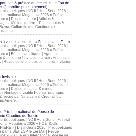
 parution & préface du recueil « Le Fou de
» (à paraître prochainement)
nts poétiques | NO II / Hors-Série 2026 |
l International Megalesia 2026 « Poétique
ère » | Dossier mineur | Articles &
ages | Métiers du livre | Philosophies &
Revue Culturelle des Continents /
ns à lire |...
on à voir le spectacle : « Femmes en effets »
nts poétiques | NO II / Hors-Série 2026 |
l International Megalesia 2026 « Poétique
ère » | Bémols artistiques | Agenda
ue & poétique / Invitations à voir / Annonces
 | Revue culturelle des continents Invitation
 invisible
nts poétiques | NO II / Hors-Série 2026 |
l International Megalesia 2026 « Poétique
ière » | Dossiers majeur & mineur |
ges Héritage invisible Poème historique,
e & vécue par Nina Lem © Crédit photo :
, Arrière...
Le Prix International de Poésie de
mie Claudine de Tencin
nts poétiques | NO II Hors-Série | Festival
tional Megalesia 2026 « POÉTIQUE
IÈRE » | Distinctions 2026 | Prix poétiques
és par la SIÉFÉGP le 1er Mai | Revue
ine 2026 | Le Prix International Poésie de