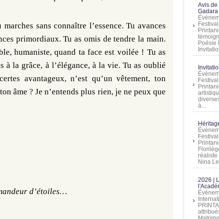
Avis de
Gadara 
Événeme
Festiva
Tu marches sans connaître l’essence. Tu avances
Printani
témoign
ences primordiaux. Tu as omis de tendre la main.
Poésie 
Invitatio
ible, humaniste, quand ta face est voilée ! Tu as
à la grâce, à l’élégance, à la vie. Tu as oublié
Invitati
Événeme
certes avantageux, n’est qu’un vêtement, ton
Festiva
Printani
 ton âme ? Je n’entends plus rien, je ne peux que
artistiq
diverses
à...
Héritage
Événeme
Festiva
Printan
Florilè
réalist
Nina Lem
2026 | 
l'Acadé
demandeur d’étoiles…
Événeme
Interna
PRINTAN
attribu
Matrimo