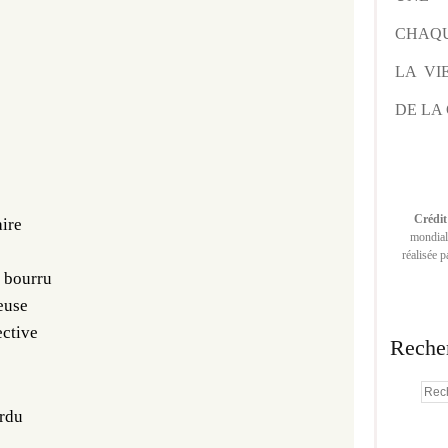
CHAQU
LA VI
DE LA 
Crédit
aire
mondiale
réalisée 
r bourru
euse
ective
Reche
rdu