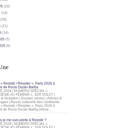
025
(20)
5
(19)
5
(29)
5
(21)
25
(14)
2025
(5)
2025
(8)
Une
 « Resistir / Résister », Paris 2026 à
tive de Rocío Durán-Barba
 ÉTÉ 2026 | NUMÉRO SPÉCIAL «
ÉSIE AU FÉMININ », 1ER VOLET |
 & réception | Dossier mineur | Articles &
ages | Revue culturelle des continents
 « Resistir / Résister », Paris 2026 à
tive de Rocío Durán-Barba Article...
 je me suis jointe à Resistir ?
 ÉTÉ 2026 | NUMÉRO SPÉCIAL «
ÉSIE AU FÉMININ », 1ER VOLET |