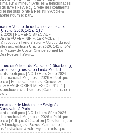
s majeur & mineur | Articles & témoignages |
s du livre | Revue culturelle des continents
 je me suis jointe à Resistir ? Article &
phie (fournie) par...
raer, « Vertige du réel », nouvelles aux
 Unicité, 2026, 141 p. 14€
 ÉTÉ 2026 | NUMÉRO SPÉCIAL «
ÉSIE AU FÉMININ », 1ER VOLET |
 & réception Irène Shraer, « Vertige du réel
lles aux éditions Unicité, 2026, 141 p. 14€
 par Maggy de Coster Site personnel Le
es Poètes Il s’agit...
ranée en échos : de Marseille à Strasbourg,
ire des origines selon Linda Moufadil
nts poétiques | NO II / Hors-Série 2026 |
l International Megalesia 2026 « Poétique
ère » | Bémols artistiques | Critique &
on & REVUE ORIENTALES (O) | N° 5-1 |
s poétiques & artistiques | Carte blanche à
te...
ion autour de Madame de Sévigné au
arnavalet à Paris
nts poétiques | NO II / Hors-Série 2026 |
l International Megalesia 2026 « Poétique
ère » | Critique & réception | Dossier majeur
les & témoignages | Revue Matrimoine |
ons / Invitations à voir | Agenda artistique...