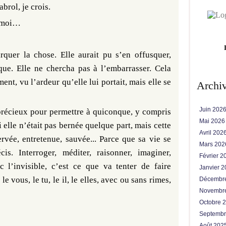
abrol, je crois.
c moi…
rquer la chose. Elle aurait pu s’en offusquer,
rque. Elle ne chercha pas à l’embarrasser. Cela
ment, vu l’ardeur qu’elle lui portait, mais elle se
Archi
Juin 202
 précieux pour permettre à quiconque, y compris
Mai 202
 si elle n’était pas bernée quelque part, mais cette
Avril 202
ervée, entretenue, sauvée... Parce que sa vie se
Mars 20
s. Interroger, méditer, raisonner, imaginer,
Février 
c l’invisible, c’est ce que va tenter de faire
Janvier 
vous, le tu, le il, le elles, avec ou sans rimes,
Décembr
Novembr
Octobre 
Septemb
Août 202