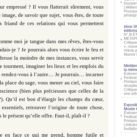
Dossier
r empressé ? Il vous flatterait sûrement, vous
| Métier
Pourquoi
e image, de savoir que sujet, vous êtes, de toute
photogra
s friand de ces relations qui vous permettent
Irène Sh
éditions
N° III
MÉTAPO
 comme moi je tangue dans mes rêves, êtes-vous
Critique
», nouve
is-je ? Je pourrais alors vous écrire le feu et
Article
Manoir D
dresse la moindre de mes instances, vous servir
 tourment, imaginer les lieux et les emplois du
Méditer
la mémo
 rendez-vous à l’autre… Je pourrais… incarner
Événeme
Festiva
Printani
la place du sage, vous mener au ciel, vous faire
récepti
Critique
science (bien plus précieuses que celles de la
une artis
). Qu’il est bon d’élargir les champs du cœur,
Exposit
, essentiels, retrouver l’origine de toute chose,
Musée C
Événeme
le présent qu’elle offre. Faut-il, plaît-il ?
Festiva
Printani
| Artic
Invitati
ire en face ce qui me prend, homme futile et