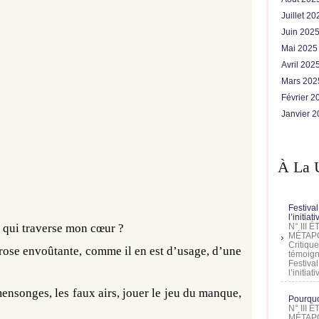
Juillet 2
Juin 202
Mai 202
Avril 202
Mars 20
Février 
Janvier 
À La 
Festival
l’initia
e qui traverse mon cœur ?
N° III
MÉTAPO
Critique
prose envoûtante, comme il en est d’usage, d’une
témoign
Festival
l’initia
mensonges, les faux airs, jouer le jeu du manque,
Pourquoi
N° III
MÉTAPO