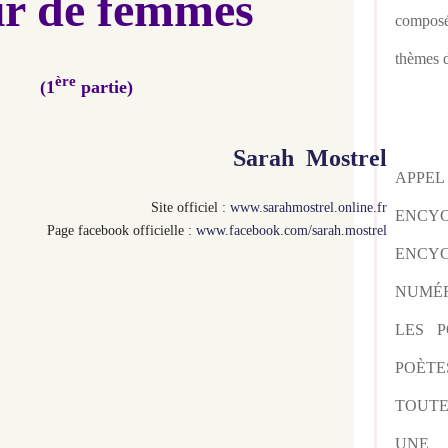
ir de femmes
composé
thèmes d
ère
(1
partie)
Sarah Mostrel
APPE
Site officiel :
www.sarahmostrel.online.fr
ENCY
Page facebook officielle :
www.facebook.com/sarah.mostrel
ENCYC
NUMÉR
LES P
POÈTE
TOUTE
UNE 