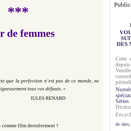
Public
***
ir de femmes
VOU
SUI
DES 
Cette 
depuis
Veuil
consu
te que la perfection n’est pas de ce monde, ne
périod
oigneusement tous vos défauts
. »
Numér
spécia
JULES RENARD
Séries
Dicti
Encyc
de sites,
vu comme film dernièrement ?