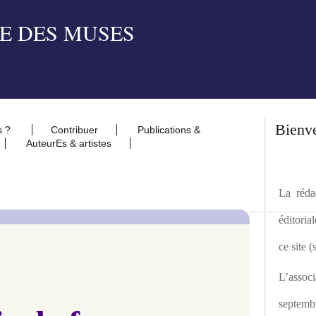
Bienv
s ?
Contribuer
Publications &
AuteurEs & artistes
La rédac
éditoria
ce site 
L’asso
septemb