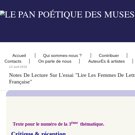
Accueil
Qui sommes-nous ?
Contribuer
Contacts
On parle de nous
AuteurEs & artistes
12 avril 2016
Notes De Lecture Sur L'essai "Lire Les Femmes De Lettr
Française"
ème
Texte pour le numéro de la 3
thématique.
Critique & réception