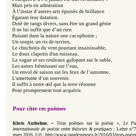
Mais pris en admiration
À l’instar d’autres arts épuisés de brillance
Égarant leur datation.
Doté de rangs divers, sans être un grand génie
Il ne lui suffit que d’un rien
Puisant dans la nature une cacophonie ;
Un soupir, un ris de terrien,
Le chuchotis du vent pourtant insaisissable,
Le doux clapotis d'un ruisseau,
La vague et ses rouleaux galopant sur le sable,
Les astres frémissant sur l’eau,
Un envol de saison sur les feux de l’automne,
L'amertume d’un souvenir.
Il suffit à notre œil que la terre résonne
Pour promptement tout acquérir.
Pour citer ces poèmes
Khris Anthelme
,
«
Trois poèmes sur la poésie
»,
Le Pa
internationale de poésie entre théories & pratiques
: Lettre n°7
mars 2016.
Url :
http://www.pandesmuses.fr/2016/03/trois-poem