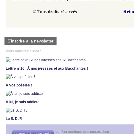
Reto
© Tous droits réservés
S'inscrire à la newsletter
Vous aimerez aussi :
Lettre n°16 | À nos ivresses et aux Bacchantes !
À vos poésies !
À lui, je suis addicte
Le S. D. F.
Le Pan poétique des muses
dans
la lettre de la revue lppdm