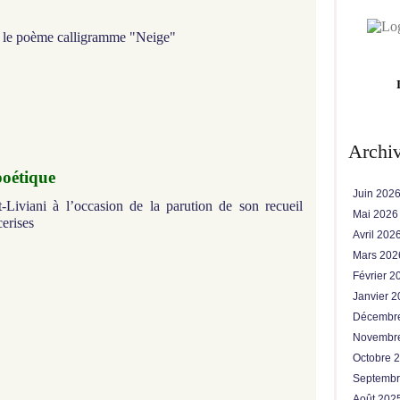
ur le poème calligramme "Neige"
Archi
poétique
Juin 202
-Liviani à l’occasion de la parution de son recueil
Mai 202
erises
Avril 202
Mars 20
Février 
Janvier 
Décembr
Novembr
Octobre 
Septemb
Août 202