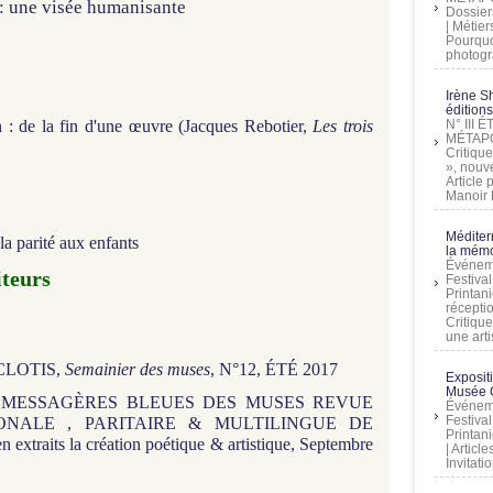
 : une visée humanisante
Dossier
| Métier
Pourquoi
photogra
Irène Sh
éditions
on : de la fin d'une œuvre (Jacques Rebotier,
Les trois
N° III
MÉTAPO
Critique
», nouve
Article
Manoir D
Méditer
 la parité aux enfants
la mémo
Événeme
iteurs
Festiva
Printani
récepti
Critique
une artis
 CLOTIS,
Semainier des muses
, N°12, ÉTÉ 2017
Exposit
Musée C
ÊTIS MESSAGÈRES BLEUES DES MUSES REVUE
Événeme
Festiva
IONALE , PARITAIRE & MULTILINGUE DE
Printani
 extraits la création poétique & artistique, Septembre
| Artic
Invitati