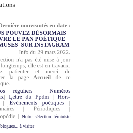
ations
Dernière nouveautés en date :
S POUVEZ DÉSORMAIS
VRE LE PAN POÉTIQUE
MUSES SUR INSTAGRAM
Info du 29 mars 2022.
section n'a pas été mise à jour
 longtemps, elle est en travaux.
lez patienter et merci de
lter la page
Accueil
de ce
ique.
os réguliers
|
Numéros
ux
|
Lettre du Ppdm
|
Hors-
|
Événements poétiques
|
onnaires | Périodiques |
lopédie |
Notre sélection féministe
 blogues... à visiter