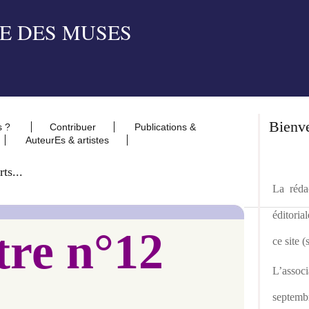
Bienv
s ?
Contribuer
Publications &
AuteurEs & artistes
ts...
La rédac
éditoria
tre n°12
ce site 
L’asso
septemb