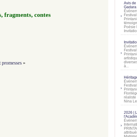
Avis de
Gadara 
Événeme
s, fragments, contes
Festiva
Printani
témoign
Poésie 
Invitatio
Invitati
Événeme
Festiva
Printani
artistiq
diverses
et promesses
»
à...
Héritage
Événeme
Festiva
Printan
Florilè
réalist
Nina Lem
2026 | 
l'Acadé
Événeme
Interna
PRINTAN
attribu
Matrimo