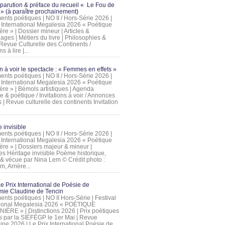
 parution & préface du recueil « Le Fou de
» (à paraître prochainement)
nts poétiques | NO II / Hors-Série 2026 |
l International Megalesia 2026 « Poétique
ère » | Dossier mineur | Articles &
ages | Métiers du livre | Philosophies &
Revue Culturelle des Continents /
ns à lire |...
on à voir le spectacle : « Femmes en effets »
nts poétiques | NO II / Hors-Série 2026 |
l International Megalesia 2026 « Poétique
ère » | Bémols artistiques | Agenda
ue & poétique / Invitations à voir / Annonces
 | Revue culturelle des continents Invitation
 invisible
nts poétiques | NO II / Hors-Série 2026 |
l International Megalesia 2026 « Poétique
ière » | Dossiers majeur & mineur |
ges Héritage invisible Poème historique,
e & vécue par Nina Lem © Crédit photo :
, Arrière...
Le Prix International de Poésie de
mie Claudine de Tencin
nts poétiques | NO II Hors-Série | Festival
tional Megalesia 2026 « POÉTIQUE
IÈRE » | Distinctions 2026 | Prix poétiques
és par la SIÉFÉGP le 1er Mai | Revue
ine 2026 | Le Prix International Poésie de