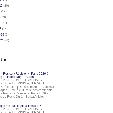
025
(20)
5
(19)
5
(29)
5
(21)
25
(14)
2025
(5)
2025
(8)
Une
 « Resistir / Résister », Paris 2026 à
tive de Rocío Durán-Barba
 ÉTÉ 2026 | NUMÉRO SPÉCIAL «
ÉSIE AU FÉMININ », 1ER VOLET |
 & réception | Dossier mineur | Articles &
ages | Revue culturelle des continents
 « Resistir / Résister », Paris 2026 à
tive de Rocío Durán-Barba Article...
 je me suis jointe à Resistir ?
 ÉTÉ 2026 | NUMÉRO SPÉCIAL «
ÉSIE AU FÉMININ », 1ER VOLET |