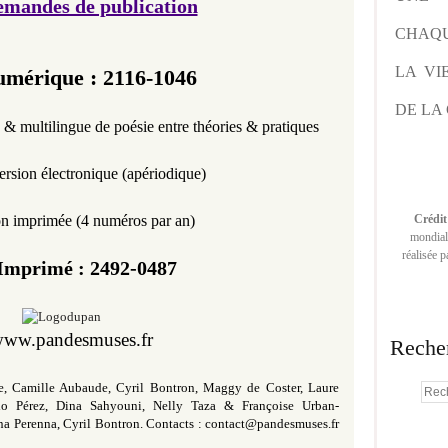
emandes de publication
CHAQU
LA VI
mérique : 2116-1046
DE LA 
e &
multilingue
de poésie entre théories & pratiques
ersion électronique
(
apériodique
)
on imprimée (4 numéros par an)
Crédit
mondiale
réalisée 
Imprimé :
2492-0487
ww.pandesmuses.fr
Reche
e, Camille Aubaude, Cyril Bontron, Maggy de Coster, Laure
lo Pérez,
Dina Sahyouni,
Nelly Taza
& Françoise Urban-
na Perenna, Cyril Bontron.
Contacts :
contact@pandesmuses.fr