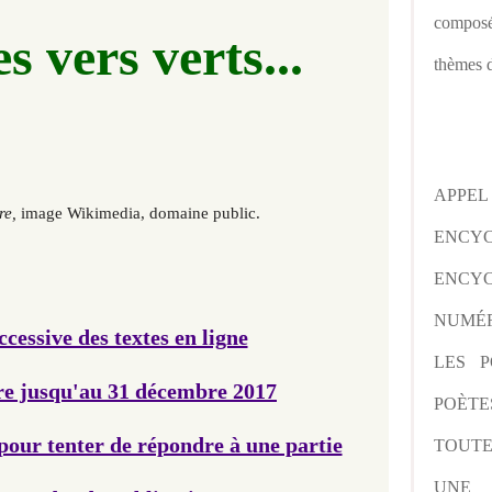
composé
s vers verts...
thèmes d
APPE
re,
image Wikimedia, domaine public.
ENCY
ENCYC
NUMÉR
cessive des textes en ligne
LES P
re jusqu'au 31 décembre 2017
POÈTE
 pour tenter de répondre à une partie
TOUTE
UNE 