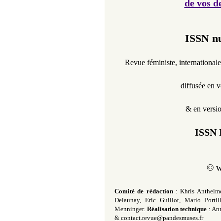
de vos d
ISSN nu
Revue féministe,
international
diffusée en v
& en versi
ISSN 
©
w
Comité de rédaction
: Khris Anthelm
Delaunay
, Eric Guillot, Mario Portil
Menninger.
Réalisation technique
: An
&
contact.revue@pandesmuses.fr