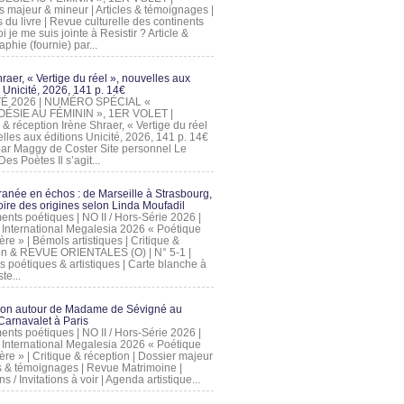
s majeur & mineur | Articles & témoignages |
s du livre | Revue culturelle des continents
 je me suis jointe à Resistir ? Article &
phie (fournie) par...
raer, « Vertige du réel », nouvelles aux
 Unicité, 2026, 141 p. 14€
 ÉTÉ 2026 | NUMÉRO SPÉCIAL «
ÉSIE AU FÉMININ », 1ER VOLET |
 & réception Irène Shraer, « Vertige du réel
lles aux éditions Unicité, 2026, 141 p. 14€
 par Maggy de Coster Site personnel Le
es Poètes Il s’agit...
ranée en échos : de Marseille à Strasbourg,
ire des origines selon Linda Moufadil
nts poétiques | NO II / Hors-Série 2026 |
l International Megalesia 2026 « Poétique
ère » | Bémols artistiques | Critique &
on & REVUE ORIENTALES (O) | N° 5-1 |
s poétiques & artistiques | Carte blanche à
te...
ion autour de Madame de Sévigné au
arnavalet à Paris
nts poétiques | NO II / Hors-Série 2026 |
l International Megalesia 2026 « Poétique
ère » | Critique & réception | Dossier majeur
les & témoignages | Revue Matrimoine |
ons / Invitations à voir | Agenda artistique...