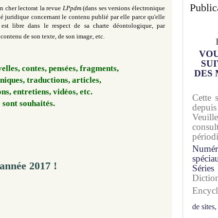
Public
 cher lectorat la revue
LPpdm
(dans ses versions électronique
té juridique concernant le contenu publié par elle parce qu'elle
est libre dans le respect de sa charte déontologique, par
contenu de son texte, de son image, etc.
VOU
SUI
lles, contes, pensées, fragments,
DES 
oniques, traductions, articles,
ons, entretiens, vidéos, etc.
Cette 
sont souhaités.
depuis
Veuil
consu
périod
Numér
spécia
'année 2017 !
Séries
Dicti
Encyc
de sites,