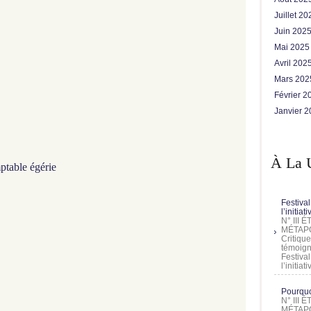
Juillet 2
Juin 202
Mai 202
Avril 202
Mars 20
Février 
Janvier 
À La 
ptable égérie
Festival
l’initia
N° III
MÉTAPO
Critique
témoign
Festival
l’initia
Pourquoi
N° III
MÉTAPO