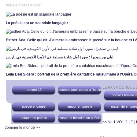
Vous aimerez aussi :
La poésie est un scandale langagier
Esther Ada, Celle qui dit, J'aimerais embrasser le passé sur la bouche et Lé
ليلى بن سيديرا : صورة أول شادية مسلمة في الأوبرا الكوميدية في باريس
Leïla Ben Sidera : portrait de la première cantatrice musulmane à l'Opéra 
LE PAN POÉTIQUE
numéro 10
poèmes pour toutes à l'école
poésies féminist
poésie engagée
amour en poésie
maternité en poés
enfants en poésie
muses et féminins en poésie
<< No 1 VOL. 1 | O 
dominer le monde >>